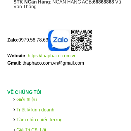
STK NGân Hàng
: NGÂN HÀNG ACB:
66868868
Vũ
Văn Thắng
Zalo:
0979.58.78.63
Website:
https://thaphaco.com.vn
Gmail:
thaphaco.com.vn@gmail.com
VỀ CHÚNG TÔI
Giới thiệu
Triết lý kinh doanh
Tầm nhìn chiến lượng
Giá Trị Cốt Lõi