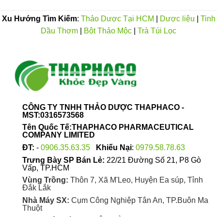
Xu Hướng Tìm Kiếm
:
Thảo Dược Tại HCM
|
Dược liệu
|
Tinh
Dầu Thơm
|
Bột Thảo Mộc
|
Trà Túi Lọc
CÔNG TY TNHH THẢO DƯỢC THAPHACO -
MST:0316573568
Tên Quốc Tế:THAPHACO PHARMACEUTICAL
COMPANY LIMITED
ĐT:
-
0906.35.63.35
Khiếu Nại
:
0979.58.78.63
Trưng Bày SP Bán Lẻ:
22/21 Đường Số 21, P8 Gò
Vấp, TP.HCM
Vùng Trồng:
Thôn 7, Xã M'Leo, Huyện Ea súp, Tỉnh
Đắk Lắk
Nhà Máy SX:
Cụm Công Nghiệp Tân An, TP.Buôn Ma
Thuột