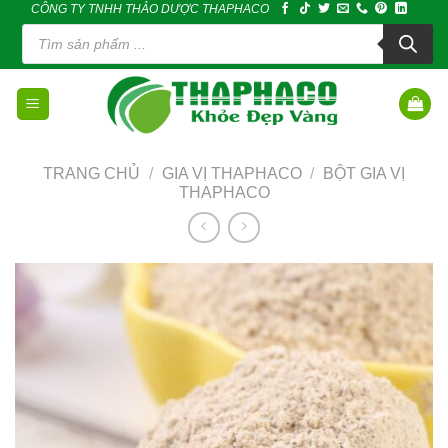
CÔNG TY TNHH THẢO DƯỢC THAPHACO
Skip
Tìm
to
kiếm
sản
content
phẩm
TRANG CHỦ
/
GIA VỊ THAPHACO
/
BỘT GIA VỊ
THAPHACO