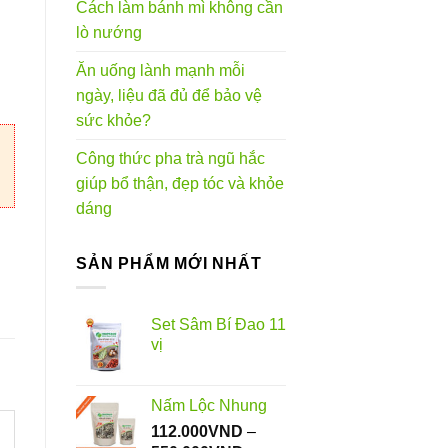
Cách làm bánh mì không cần
lò nướng
Ăn uống lành mạnh mỗi
ngày, liệu đã đủ để bảo vệ
sức khỏe?
Công thức pha trà ngũ hắc
giúp bổ thận, đẹp tóc và khỏe
dáng
SẢN PHẨM MỚI NHẤT
Set Sâm Bí Đao 11
vị
Nấm Lộc Nhung
112.000
VND
–