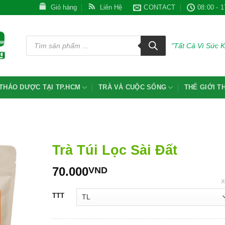
Giỏ hàng
Liên Hệ
CONTACT
08:00 - 1
Tìm
kiếm
"Tất Cả Vì Sức 
sản
phẩm
THẢO DƯỢC TẠI TP.HCM
TRÀ VÀ CUỘC SỐNG
THẾ GIỚI 
Trà Túi Lọc Sài Đất
70.000
VND
X
TTT