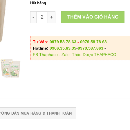
Hết hàng
Trà Túi Lọc Sài Đất số lượng
THÊM VÀO GIỎ HÀNG
Tư Vấn:
0979.58.78.63
-
0979.58.78.63
Hotline:
0906.35.63.35
-
0979.587.863
-
FB:Thaphaco
-
Zalo: Thảo Dược THAPHACO
ƯỚNG DẪN MUA HÀNG & THANH TOÁN