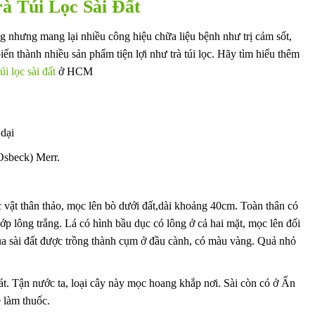
rà Túi Lọc Sài Đất
ng nhưng mang lại nhiều công hiệu chữa liệu bệnh như trị cảm sốt,
ến thành nhiều sản phẩm tiện lợi như trà túi lọc. Hãy tìm hiểu thêm
túi lọc sài đất
ở HCM
dại
Osbeck) Merr.
ực vật thân thảo, mọc lên bò dưới đất,dài khoảng 40cm. Toàn thân có
p lông trắng. Lá có hình bầu dục có lông ở cả hai mặt, mọc lên đối
của sài đất được trồng thành cụm ở đầu cành, có màu vàng. Quả nhỏ
át. Tận nước ta, loại cây này mọc hoang khắp nơi. Sài còn có ở Ấn
 làm thuốc.