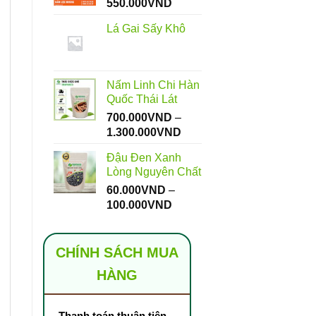
Khoảng
550.000
VND
giá:
Lá Gai Sấy Khô
từ
112.000VND
đến
550.000VND
Nấm Linh Chi Hàn
Quốc Thái Lát
700.000
VND
–
Khoảng
1.300.000
VND
giá:
Đậu Đen Xanh
từ
Lòng Nguyên Chất
700.000VND
60.000
VND
–
đến
Khoảng
100.000
VND
1.300.000VND
giá:
từ
60.000VND
CHÍNH SÁCH MUA
đến
HÀNG
100.000VND
Thanh toán thuận tiện