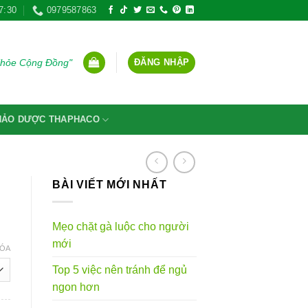
7:30
0979587863
ĐĂNG NHẬP
Khỏe Cộng Đồng"
THẢO DƯỢC THAPHACO
BÀI VIẾT MỚI NHẤT
Mẹo chặt gà luộc cho người
mới
ÓA
Top 5 việc nên tránh để ngủ
ngon hơn