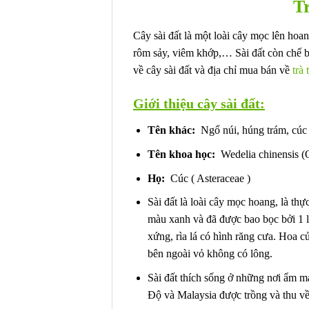
T
Cây sài đất là một loài cây mọc lên hoa
rôm sảy, viêm khớp,… Sài đất còn chế bi
về cây sài đất và địa chỉ mua bán về
trà 
Giới thiệu cây sài đất:
Tên khác:
Ngổ núi, húng trám, cúc 
Tên khoa học:
Wedelia chinensis (
Họ:
Cúc ( Asteraceae )
Sài đất là loài cây mọc hoang, là th
màu xanh và đã được bao bọc bởi 1 lớ
xứng, rìa lá có hình răng cưa. Hoa 
bên ngoài vỏ không có lông.
Sài đất thích sống ở những nơi ẩm m
Độ và Malaysia được trồng và thu về