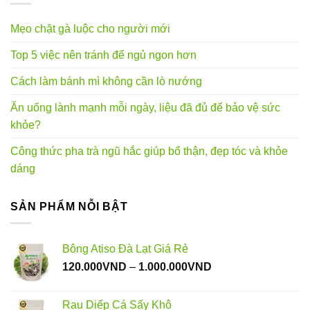
Mẹo chặt gà luộc cho người mới
Top 5 việc nên tránh để ngủ ngon hơn
Cách làm bánh mì không cần lò nướng
Ăn uống lành mạnh mỗi ngày, liệu đã đủ để bảo vệ sức
khỏe?
Công thức pha trà ngũ hắc giúp bổ thận, đẹp tóc và khỏe
dáng
SẢN PHẨM NỖI BẬT
Bông Atiso Đà Lạt Giá Rẻ
Khoảng
120.000
VND
–
1.000.000
VND
giá:
từ
Rau Diếp Cá Sấy Khô
120.000VND