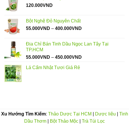
120.000
VND
đến
1.000.000VND
Bột Nghệ Đỏ Nguyên Chất
Khoảng
55.000
VND
–
400.000
VND
giá:
từ
Địa Chỉ Bán Tinh Dầu Ngọc Lan Tây Tại
55.000VND
TP.HCM
đến
Khoảng
55.000
VND
–
450.000
VND
400.000VND
giá:
Lá Cẩm Nhật Tươi Giá Rẻ
từ
55.000VND
đến
450.000VND
Xu Hướng Tìm Kiếm
:
Thảo Dược Tại HCM
|
Dược liệu
|
Tinh
Dầu Thơm
|
Bột Thảo Mộc
|
Trà Túi Lọc