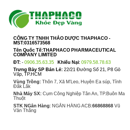
CÔNG TY TNHH THẢO DƯỢC THAPHACO -
MST:0316573568
Tên Quốc Tế:THAPHACO PHARMACEUTICAL
COMPANY LIMITED
ĐT:
-
0906.35.63.35
Khiếu Nại
:
0979.58.78.63
Trưng Bày SP Bán Lẻ:
22/21 Đường Số 21, P8 Gò
Vấp, TP.HCM
Vùng Trồng:
Thôn 7, Xã M'Leo, Huyện Ea súp, Tỉnh
Đắk Lắk
Nhà Máy SX:
Cụm Công Nghiệp Tân An, TP.Buôn Ma
Thuột
STK NGân Hàng
: NGÂN HÀNG ACB:
66868868
Vũ
Văn Thắng