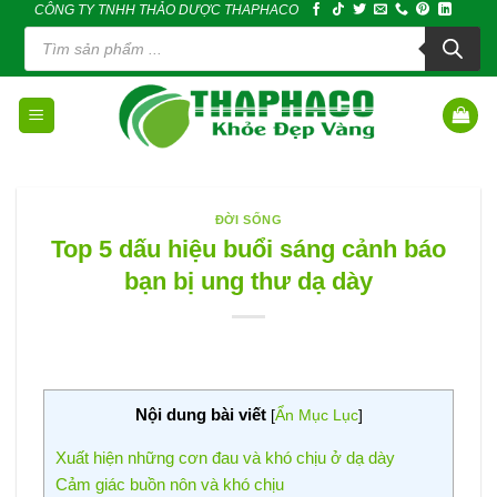
CÔNG TY TNHH THẢO DƯỢC THAPHACO
Skip
Tìm
to
kiếm
sản
content
phẩm
ĐỜI SỐNG
Top 5 dấu hiệu buổi sáng cảnh báo
bạn bị ung thư dạ dày
Nội dung bài viết
[
Ẩn Mục Lục
]
Xuất hiện những cơn đau và khó chịu ở dạ dày
Cảm giác buồn nôn và khó chịu