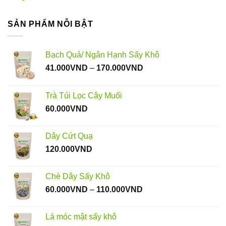
SẢN PHẨM NỖI BẬT
Bạch Quả/ Ngân Hạnh Sấy Khô
Khoảng
41.000
VND
–
170.000
VND
giá:
từ
Trà Túi Lọc Cây Muối
41.000VND
60.000
VND
đến
170.000VND
Dây Cứt Quạ
120.000
VND
Chè Dây Sấy Khô
Khoảng
60.000
VND
–
110.000
VND
giá:
từ
Lá móc mật sấy khô
60.000VND