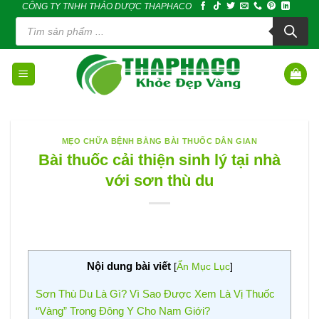
CÔNG TY TNHH THẢO DƯỢC THAPHACO
Skip
Tìm
to
kiếm
sản
content
phẩm
MẸO CHỮA BỆNH BẰNG BÀI THUỐC DÂN GIAN
Bài thuốc cải thiện sinh lý tại nhà
với sơn thù du
Nội dung bài viết
[
Ẩn Mục Lục
]
Sơn Thù Du Là Gì? Vì Sao Được Xem Là Vị Thuốc
“Vàng” Trong Đông Y Cho Nam Giới?