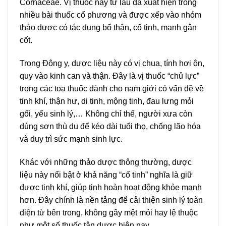
Cornaceae. Vị thuốc này từ lâu đã xuất hiện trong
nhiều bài thuốc cổ phương và được xếp vào nhóm
thảo dược có tác dụng bổ thận, cố tinh, mạnh gân
cốt.
Trong Đông y, dược liệu này có vị chua, tính hơi ôn,
quy vào kinh can và thận. Đây là vị thuốc “chủ lực”
trong các toa thuốc dành cho nam giới có vấn đề về
tinh khí, thận hư, di tinh, mộng tinh, đau lưng mỏi
gối, yếu sinh lý,… Không chỉ thế, người xưa còn
dùng sơn thù du để kéo dài tuổi thọ, chống lão hóa
và duy trì sức mạnh sinh lực.
Khác với những thảo dược thông thường, dược
liệu này nổi bật ở khả năng “cố tinh” nghĩa là giữ
được tinh khí, giúp tinh hoàn hoạt động khỏe mạnh
hơn. Đây chính là nền tảng để cải thiện sinh lý toàn
diện từ bên trong, không gây mệt mỏi hay lệ thuộc
như một số thuốc tân dược hiện nay.