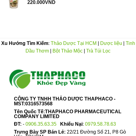
220.000
VND
đến
110.000VND
Xu Hướng Tìm Kiếm
:
Thảo Dược Tại HCM
|
Dược liệu
|
Tinh
Dầu Thơm
|
Bột Thảo Mộc
|
Trà Túi Lọc
CÔNG TY TNHH THẢO DƯỢC THAPHACO -
MST:0316573568
Tên Quốc Tế:THAPHACO PHARMACEUTICAL
COMPANY LIMITED
ĐT:
-
0906.35.63.35
Khiếu Nại
:
0979.58.78.63
Trưng Bày SP Bán Lẻ:
22/21 Đường Số 21, P8 Gò