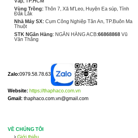
Vấp, TP.HCM
Vùng Trồng:
Thôn 7, Xã M'Leo, Huyện Ea súp, Tỉnh
Đắk Lắk
Nhà Máy SX:
Cụm Công Nghiệp Tân An, TP.Buôn Ma
Thuột
STK NGân Hàng
: NGÂN HÀNG ACB:
66868868
Vũ
Văn Thắng
Zalo:
0979.58.78.63
Website:
https://thaphaco.com.vn
Gmail:
thaphaco.com.vn@gmail.com
VỀ CHÚNG TÔI
Giới thiệu