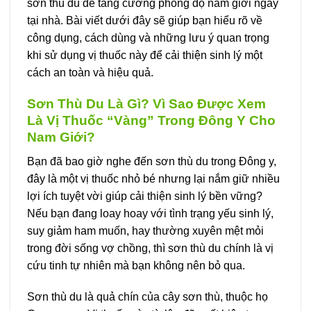
sơn thù du để tăng cường phong độ nam giới ngay
tại nhà. Bài viết dưới đây sẽ giúp bạn hiểu rõ về
công dụng, cách dùng và những lưu ý quan trọng
khi sử dụng vị thuốc này để cải thiện sinh lý một
cách an toàn và hiệu quả.
Sơn Thù Du Là Gì? Vì Sao Được Xem
Là Vị Thuốc “Vàng” Trong Đông Y Cho
Nam Giới?
Bạn đã bao giờ nghe đến sơn thù du trong Đông y,
đây là một vị thuốc nhỏ bé nhưng lại nắm giữ nhiều
lợi ích tuyệt vời giúp cải thiện sinh lý bền vững?
Nếu bạn đang loay hoay với tình trạng yếu sinh lý,
suy giảm ham muốn, hay thường xuyên mệt mỏi
trong đời sống vợ chồng, thì sơn thù du chính là vị
cứu tinh tự nhiên mà bạn không nên bỏ qua.
Sơn thù du là quả chín của cây sơn thù, thuộc họ