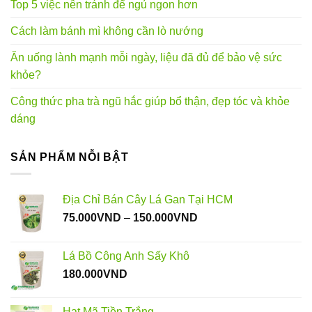
Top 5 việc nên tránh để ngủ ngon hơn
Cách làm bánh mì không cần lò nướng
Ăn uống lành mạnh mỗi ngày, liệu đã đủ để bảo vệ sức
khỏe?
Công thức pha trà ngũ hắc giúp bổ thận, đẹp tóc và khỏe
dáng
SẢN PHẨM NỖI BẬT
Địa Chỉ Bán Cây Lá Gan Tại HCM
Khoảng
75.000
VND
–
150.000
VND
giá:
từ
Lá Bồ Công Anh Sấy Khô
75.000VND
180.000
VND
đến
150.000VND
Hạt Mã Tiền Trắng