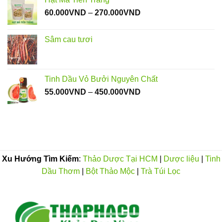
Khoảng
60.000
VND
–
270.000
VND
giá:
từ
Sâm cau tươi
60.000VND
đến
270.000VND
Tinh Dầu Vỏ Bưởi Nguyên Chất
Khoảng
55.000
VND
–
450.000
VND
giá:
từ
55.000VND
đến
450.000VND
Xu Hướng Tìm Kiếm
:
Thảo Dược Tại HCM
|
Dược liệu
|
Tinh
Dầu Thơm
|
Bột Thảo Mộc
|
Trà Túi Lọc