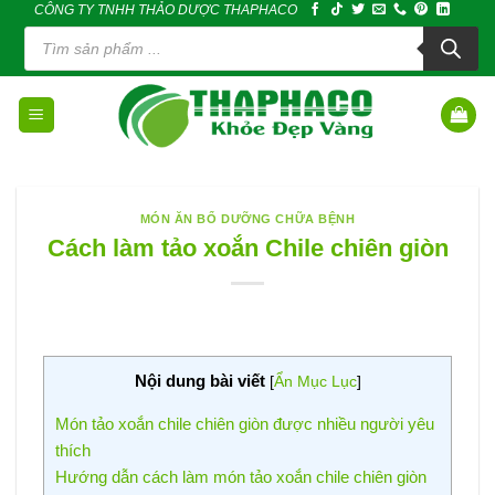
CÔNG TY TNHH THẢO DƯỢC THAPHACO
Skip
Tìm
to
kiếm
sản
content
phẩm
MÓN ĂN BỔ DƯỠNG CHỮA BỆNH
Cách làm tảo xoắn Chile chiên giòn
Nội dung bài viết
[
Ẩn Mục Lục
]
Món tảo xoắn chile chiên giòn được nhiều người yêu
thích
Hướng dẫn cách làm món tảo xoắn chile chiên giòn