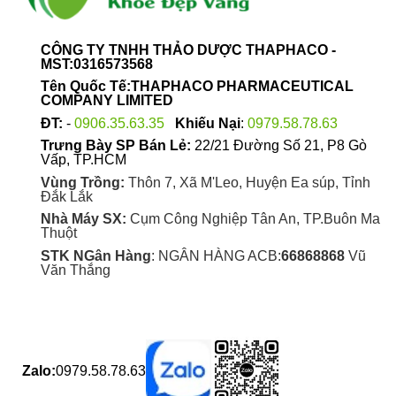
CÔNG TY TNHH THẢO DƯỢC THAPHACO -
MST:0316573568
Tên Quốc Tế:THAPHACO PHARMACEUTICAL
COMPANY LIMITED
ĐT:
-
0906.35.63.35
Khiếu Nại
:
0979.58.78.63
Trưng Bày SP Bán Lẻ:
22/21 Đường Số 21, P8 Gò
Vấp, TP.HCM
Vùng Trồng:
Thôn 7, Xã M'Leo, Huyện Ea súp, Tỉnh
Đắk Lắk
Nhà Máy SX:
Cụm Công Nghiệp Tân An, TP.Buôn Ma
Thuột
STK NGân Hàng
: NGÂN HÀNG ACB:
66868868
Vũ
Văn Thắng
Zalo:
0979.58.78.63