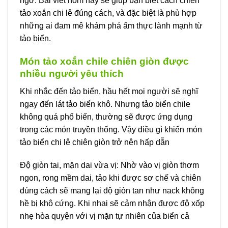
ngờ. Bài viết hôm nay sẽ giúp bạn biết cách chiên
tảo xoắn chi lê đúng cách, và đặc biệt là phù hợp
những ai đam mê khám phá ẩm thực lành mạnh từ
tảo biển.
Món tảo xoắn chile chiên giòn được
nhiều người yêu thích
Khi nhắc đến tảo biển, hầu hết mọi người sẽ nghĩ
ngay đến lát tảo biển khô. Nhưng tảo biển chile
không quá phổ biến, thường sẽ được ứng dụng
trong các món truyền thống. Vậy điều gì khiến món
tảo biển chi lê chiên giòn trở nên hấp dẫn
Độ giòn tai, mặn dai vừa vị: Nhờ vào vị giòn thơm
ngon, rong mềm dai, tảo khi được sơ chế và chiên
đúng cách sẽ mang lại độ giòn tan như nack không
hề bị khô cứng. Khi nhai sẽ cảm nhận được độ xốp
nhẹ hòa quyện với vị mặn tự nhiên của biển cả