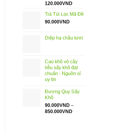
Khoảng
120.000
VND
giá:
Trà Túi Lọc Mã Đề
từ
90.000
VND
70.000VND
đến
120.000VND
Diệp hạ châu tươi
Cao khô vỏ cây
liễu sấy khô đạt
chuẩn - Nguồn sỉ
uy tín
Đương Quy Sấy
Khô
90.000
VND
–
Khoảng
850.000
VND
giá:
từ
90.000VND