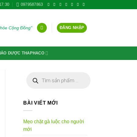
17:30
0979587863
ĐĂNG NHẬP
Khỏe Cộng Đồng"
THẢO DƯỢC THAPHACO
Tìm
kiếm
sản
phẩm
BÀI VIẾT MỚI
Mẹo chặt gà luộc cho người
mới