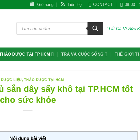
Giỏ hàng
Liên Hệ
CONTACT
08:00 - 
Tìm
kiếm
"Tất Cả Vì Sức 
sản
phẩm
THẢO DƯỢC TẠI TP.HCM
TRÀ VÀ CUỘC SỐNG
THẾ GIỚI 
 DƯỢC LIỆU
,
THẢO DƯỢC TẠI HCM
 sắn dây sấy khô tại TP.HCM tốt
cho sức khỏe
Nội dung bài viết