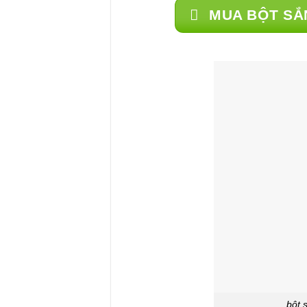
MUA BỘT SẮ
bột 