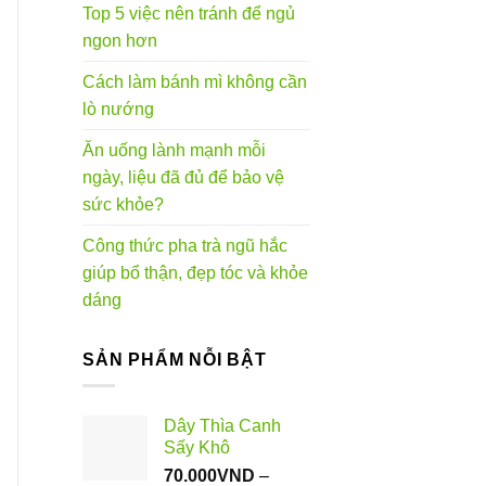
Top 5 việc nên tránh để ngủ
ngon hơn
Cách làm bánh mì không cần
lò nướng
Ăn uống lành mạnh mỗi
ngày, liệu đã đủ để bảo vệ
sức khỏe?
Công thức pha trà ngũ hắc
giúp bổ thận, đẹp tóc và khỏe
dáng
SẢN PHẨM NỖI BẬT
Dây Thìa Canh
Sấy Khô
70.000
VND
–