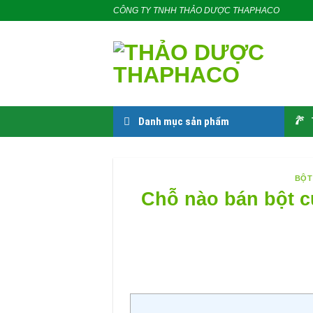
Skip
CÔNG TY TNHH THẢO DƯỢC THAPHACO
to
content
Danh mục sản phẩm
BỘT
Chỗ nào bán bột củ