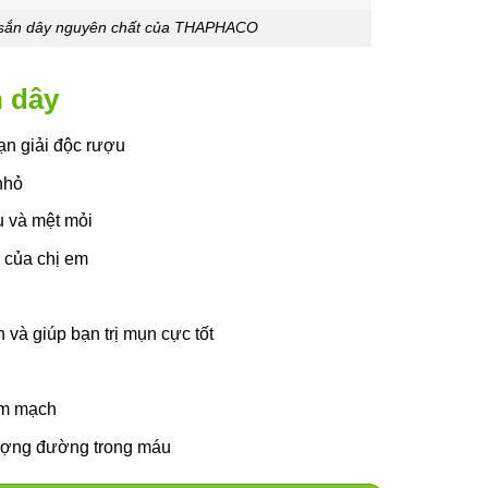
 sắn dây nguyên chất của THAPHACO
n dây
ạn giải độc rượu
nhỏ
u và mệt mỏi
1 của chị em
g
và giúp bạn trị mụn cực tốt
im mạch
lượng đường trong máu