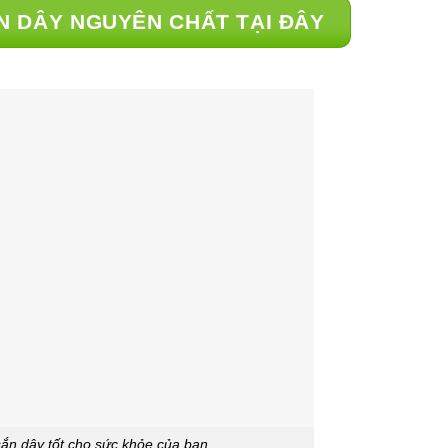
N DÂY NGUYÊN CHẤT TẠI ĐÂY
sắn dây tốt cho sức khỏe của bạn