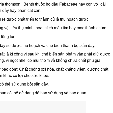
ria thomsonii Benth thuộc họ đậu Fabaceae hay còn với cái
ắn dây hay phấn cát căn.
m rễ được phát triển to thành củ là thu hoạch được.
g vật tiêu thụ mình, hoa thì có màu tím hay mọc thành chùm.
lông lun.
dây sẽ được thu hoạch và chế biến thành bột sắn dây.
 rất là kì công vì sau khi chế biến sản phẩm vẫn phải giữ được
g, vị ngọt nhẹ, có mùi thơm và không chứa chất phụ gia.
 bao gồm: Chất chống oxi hóa, chất kháng viêm, dưỡng chất
ần khác có lợi cho sức khỏe.
có thể sử dụng bột sắn dây.
bạn có thể dễ dàng để bạn sử dụng và bảo quản