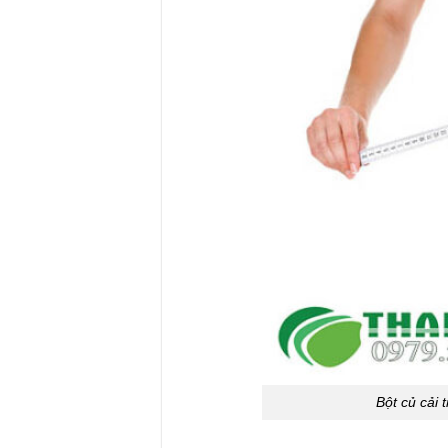
Bột củ cải