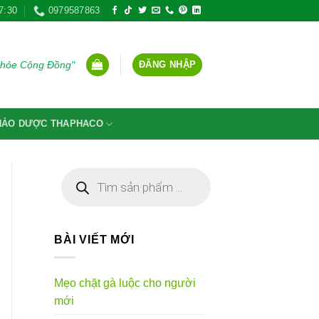
7:30
0979587863
ĐĂNG NHẬP
Khỏe Cộng Đồng"
THẢO DƯỢC THAPHACO
Tìm
kiếm
sản
phẩm
BÀI VIẾT MỚI
Mẹo chặt gà luộc cho người
mới