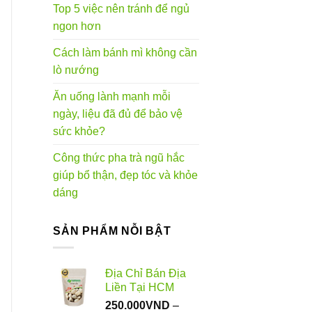
Top 5 việc nên tránh để ngủ
ngon hơn
Cách làm bánh mì không cần
lò nướng
Ăn uống lành mạnh mỗi
ngày, liệu đã đủ để bảo vệ
sức khỏe?
Công thức pha trà ngũ hắc
giúp bổ thận, đẹp tóc và khỏe
dáng
SẢN PHẨM NỖI BẬT
Địa Chỉ Bán Địa
Liền Tại HCM
250.000
VND
–