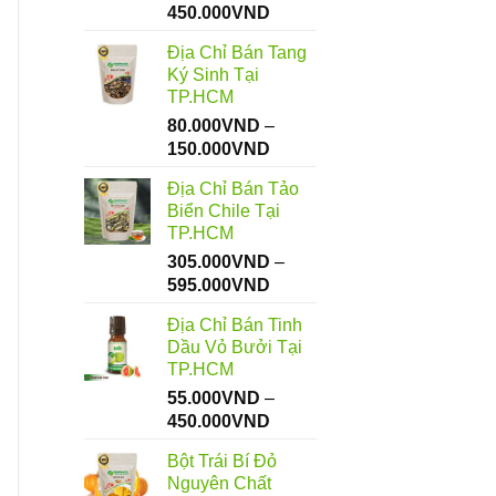
Khoảng
450.000
VND
giá:
Địa Chỉ Bán Tang
từ
Ký Sinh Tại
250.000VND
TP.HCM
đến
80.000
VND
–
450.000VND
Khoảng
150.000
VND
giá:
Địa Chỉ Bán Tảo
từ
Biển Chile Tại
80.000VND
TP.HCM
đến
305.000
VND
–
150.000VND
Khoảng
595.000
VND
giá:
Địa Chỉ Bán Tinh
từ
Dầu Vỏ Bưởi Tại
305.000VND
TP.HCM
đến
55.000
VND
–
595.000VND
Khoảng
450.000
VND
giá:
Bột Trái Bí Đỏ
từ
Nguyên Chất
55.000VND