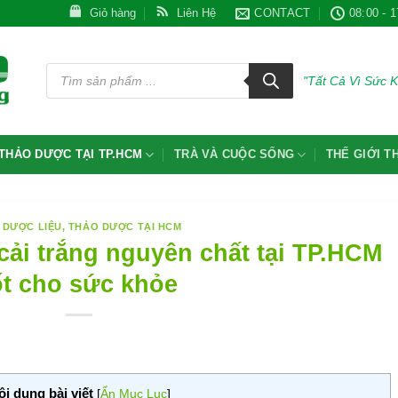
Giỏ hàng
Liên Hệ
CONTACT
08:00 - 1
Tìm
kiếm
"Tất Cả Vì Sức 
sản
phẩm
THẢO DƯỢC TẠI TP.HCM
TRÀ VÀ CUỘC SỐNG
THẾ GIỚI 
 DƯỢC LIỆU
,
THẢO DƯỢC TẠI HCM
 cải trắng nguyên chất tại TP.HCM
ốt cho sức khỏe
ội dung bài viết
[
Ẩn Mục Lục
]