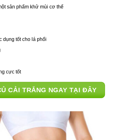
 một sản phẩm khử mùi cơ thể
c dụng tốt cho lá phổi
g
g cực tốt
Ủ CẢI TRẮNG NGAY TẠI ĐÂY