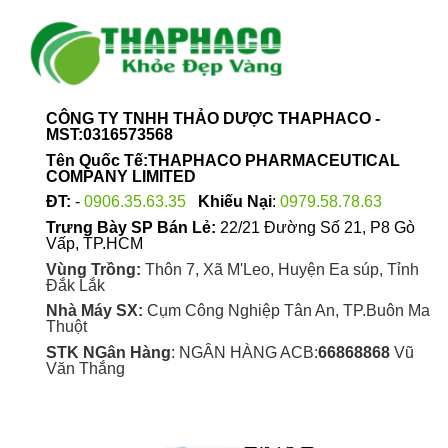
CÔNG TY TNHH THẢO DƯỢC THAPHACO -
MST:0316573568
Tên Quốc Tế:THAPHACO PHARMACEUTICAL
COMPANY LIMITED
ĐT:
-
0906.35.63.35
Khiếu Nại
:
0979.58.78.63
Trưng Bày SP Bán Lẻ:
22/21 Đường Số 21, P8 Gò
Vấp, TP.HCM
Vùng Trồng:
Thôn 7, Xã M'Leo, Huyện Ea súp, Tỉnh
Đắk Lắk
Nhà Máy SX:
Cụm Công Nghiệp Tân An, TP.Buôn Ma
Thuột
STK NGân Hàng
: NGÂN HÀNG ACB:
66868868
Vũ
Văn Thắng