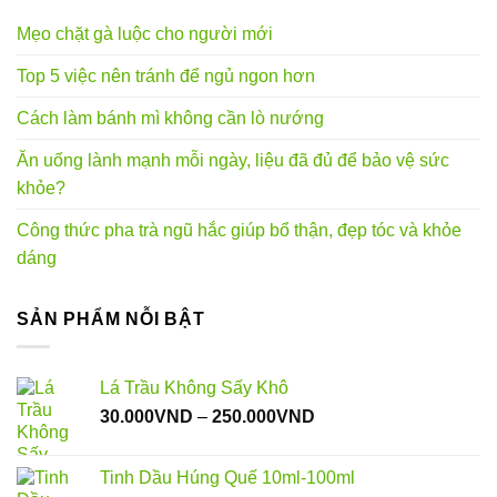
Mẹo chặt gà luộc cho người mới
Top 5 việc nên tránh để ngủ ngon hơn
Cách làm bánh mì không cần lò nướng
Ăn uống lành mạnh mỗi ngày, liệu đã đủ để bảo vệ sức
khỏe?
Công thức pha trà ngũ hắc giúp bổ thận, đẹp tóc và khỏe
dáng
SẢN PHẨM NỖI BẬT
Lá Trầu Không Sấy Khô
Khoảng
30.000
VND
–
250.000
VND
giá:
từ
Tinh Dầu Húng Quế 10ml-100ml
30.000VND