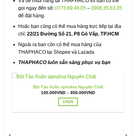
Và để mua hàng tại THAPHACO thì bạn có thể
gọi ngay đến số:
0773.69.49.05
–
0906.35.63.35
để đặt hàng.
Hoặc bạn cũng có thể mua hàng trực tiếp tại địa
chỉ:
22/21 Đường Số 21, P8 Gò Vấp, TP.HCM
Ngoài ra bạn còn có thể mua hàng của
THAPHACO tại Shopee và Lazada
THAPHACO luôn sẵn sàng phục vụ bạn
Bột Tảo Xoắn spirulina Nguyên Chất
Khoảng
100.000
VND
–
850.000
VND
giá:
từ
CHỌN
100.000VND
đến
Sản
850.000VND
phẩm
này
có
nhiều