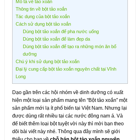
Mô tả về tảo xoắn
Thông tin về bột tảo xoắn
Tác dụng của bột tảo xoắn
Cách sử dụng bột tảo xoắn
Dùng bột tảo xoắn để pha nước uống
Dùng bột tảo xoắn để làm đẹp da
Dùng bột tảo xoắn để tạo ra những món ăn bổ
dưỡng
Chú ý khi sử dụng bột tảo xoắn
Đại lý cung cấp bột tảo xoắn nguyên chất tại Vĩnh
Long
Dạo gần trên các hội nhóm về dinh dưỡng có xuất
hiện một loại sản phẩm mang tên “Bột tảo xoắn” một
sản phẩm mới lạ ít phổ biến tại Việt Nam. Nhưng lại
được dùng rất nhiều tại các nước đông nam á. Và
để biết thêm loại bột tuyệt vời này thì mời bạn theo
dõi bài viết này nhé. Thông qua đây mình sẽ giới
thiệu cho bạn về
chỗ bán bột tảo xoắn nguyên