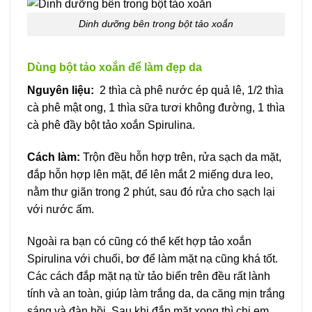
Dinh dưỡng bên trong bột tảo xoắn
Dùng bột tảo xoắn để làm đẹp da
Nguyên liệu:
2 thìa cà phê nước ép quả lê, 1/2 thìa
cà phê mật ong, 1 thìa sữa tươi không đường, 1 thìa
cà phê đầy bột tảo xoắn Spirulina.
Cách làm:
Trộn đều hỗn hợp trên, rửa sạch da mặt,
đắp hỗn hợp lên mặt, để lên mắt 2 miếng dưa leo,
nằm thư giãn trong 2 phút, sau đó rửa cho sạch lại
với nước ấm.
Ngoài ra bạn có cũng có thể kết hợp tảo xoắn
Spirulina với chuối, bơ để làm mặt nạ cũng khá tốt.
Các cách đắp mặt nạ từ tảo biển trên đều rất lành
tính và an toàn, giúp làm trắng da, da căng mịn trắng
sáng và đàn hồi. Sau khi đắp mặt xong thì chị em