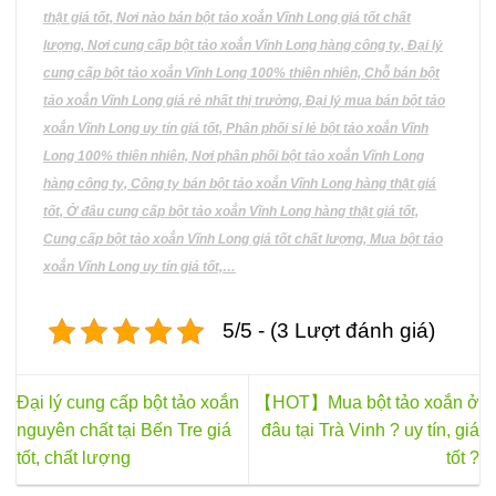
thật giá tốt, Nơi nào bán bột tảo xoắn Vĩnh Long giá tốt chất
lượng, Nơi cung cấp bột tảo xoắn Vĩnh Long hàng công ty, Đại lý
cung cấp bột tảo xoắn Vĩnh Long 100% thiên nhiên, Chỗ bán bột
tảo xoắn Vĩnh Long giá rẻ nhất thị trường, Đại lý mua bán bột tảo
xoắn Vĩnh Long uy tín giá tốt, Phân phối sỉ lẻ bột tảo xoắn Vĩnh
Long 100% thiên nhiên, Nơi phân phối bột tảo xoắn Vĩnh Long
hàng công ty, Công ty bán bột tảo xoắn Vĩnh Long hàng thật giá
tốt, Ở đâu cung cấp bột tảo xoắn Vĩnh Long hàng thật giá tốt,
Cung cấp bột tảo xoắn Vĩnh Long giá tốt chất lượng, Mua bột tảo
xoắn Vĩnh Long uy tín giá tốt,…
5/5 - (3 Lượt đánh giá)
Đại lý cung cấp bột tảo xoắn
【HOT】Mua bột tảo xoắn ở
nguyên chất tại Bến Tre giá
đâu tại Trà Vinh ? uy tín, giá
tốt, chất lượng
tốt ?