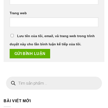
Trang web
Lưu tên của tôi, email, và trang web trong trình
duyệt này cho lần bình luận kế tiếp của tôi.
Tìm
kiếm
sản
phẩm
BÀI VIẾT MỚI