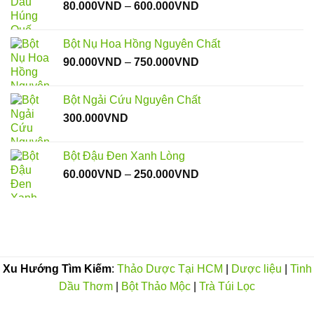
Khoảng
80.000
VND
–
600.000
VND
đến
giá:
250.000VND
từ
Bột Nụ Hoa Hồng Nguyên Chất
80.000VND
Khoảng
90.000
VND
–
750.000
VND
đến
giá:
600.000VND
từ
Bột Ngải Cứu Nguyên Chất
90.000VND
300.000
VND
đến
750.000VND
Bột Đậu Đen Xanh Lòng
Khoảng
60.000
VND
–
250.000
VND
giá:
từ
60.000VND
đến
250.000VND
Xu Hướng Tìm Kiếm
:
Thảo Dược Tại HCM
|
Dược liệu
|
Tinh
Dầu Thơm
|
Bột Thảo Mộc
|
Trà Túi Lọc