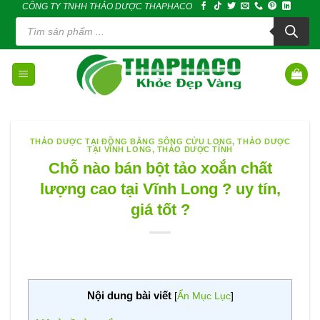
CÔNG TY TNHH THẢO DƯỢC THAPHACO
Skip
Tìm
to
kiếm
sản
content
phẩm
THẢO DƯỢC TẠI ĐỒNG BẰNG SÔNG CỬU LONG
,
THẢO DƯỢC
TẠI VĨNH LONG
,
THẢO DƯỢC TỈNH
Chỗ nào bán bột tảo xoắn chất
lượng cao tại Vĩnh Long ? uy tín,
giá tốt ?
Nội dung bài viết
[
Ẩn Mục Lục
]