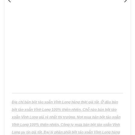
biến
thể.
Các
tùy
chọn
có
thể
được
chọn
trên
trang
sản
phẩm
Địa chỉ bán bột tảo xoắn Vĩnh Long hàng thật giá tốt, Ở đâu bán
bột tảo xoắn Vĩnh Long 100% thiên nhiên, Chỗ nào bán bột tảo
xoắn Vĩnh Long giá rẻ nhất thị trường, Nơi mua bán bột tảo xoắn
Vĩnh Long 100% thiên nhiên, Công ty mua bán bột tảo xoắn Vĩnh
Long uy tín giá tốt, Đại lý phân phối bột tảo xoắn Vĩnh Long hàng