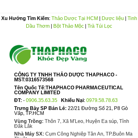
Xu Hướng Tìm Kiếm
:
Thảo Dược Tại HCM
|
Dược liệu
|
Tinh
Dầu Thơm
|
Bột Thảo Mộc
|
Trà Túi Lọc
CÔNG TY TNHH THẢO DƯỢC THAPHACO -
MST:0316573568
Tên Quốc Tế:THAPHACO PHARMACEUTICAL
COMPANY LIMITED
ĐT:
-
0906.35.63.35
Khiếu Nại
:
0979.58.78.63
Trưng Bày SP Bán Lẻ:
22/21 Đường Số 21, P8 Gò
Vấp, TP.HCM
Vùng Trồng:
Thôn 7, Xã M'Leo, Huyện Ea súp, Tỉnh
Đắk Lắk
Nhà Máy SX:
Cụm Công Nghiệp Tân An, TP.Buôn Ma