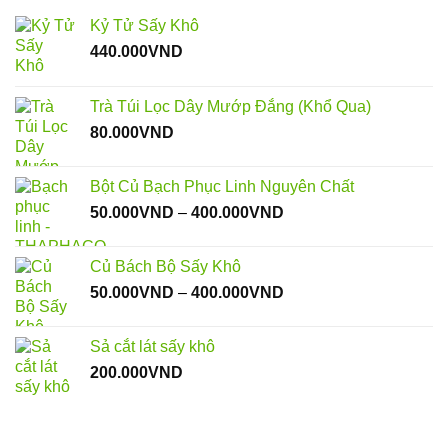
Kỷ Tử Sấy Khô
440.000
VND
Trà Túi Lọc Dây Mướp Đắng (Khổ Qua)
80.000
VND
Bột Củ Bạch Phục Linh Nguyên Chất
Khoảng
50.000
VND
–
400.000
VND
giá:
từ
Củ Bách Bộ Sấy Khô
50.000VND
Khoảng
50.000
VND
–
400.000
VND
đến
giá:
400.000VND
từ
Sả cắt lát sấy khô
50.000VND
200.000
VND
đến
400.000VND