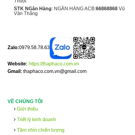
Thuột
STK NGân Hàng
: NGÂN HÀNG ACB:
66868868
Vũ
Văn Thắng
Zalo:
0979.58.78.63
Website:
https://thaphaco.com.vn
Gmail:
thaphaco.com.vn@gmail.com
VỀ CHÚNG TÔI
Giới thiệu
Triết lý kinh doanh
Tầm nhìn chiến lượng