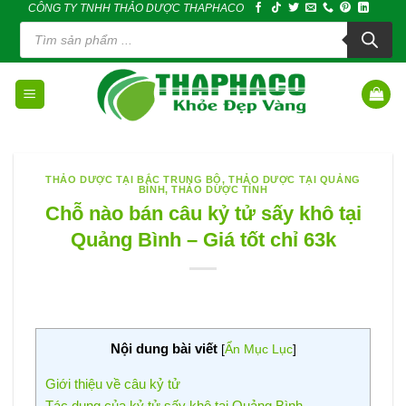
CÔNG TY TNHH THẢO DƯỢC THAPHACO
Skip
Tìm
to
kiếm
sản
content
phẩm
THẢO DƯỢC TẠI BẮC TRUNG BỘ
,
THẢO DƯỢC TẠI QUẢNG
BÌNH
,
THẢO DƯỢC TỈNH
Chỗ nào bán câu kỷ tử sấy khô tại
Quảng Bình – Giá tốt chỉ 63k
Nội dung bài viết
[
Ẩn Mục Lục
]
Giới thiệu về câu kỷ tử
Tác dụng của kỷ tử sấy khô tại Quảng Bình