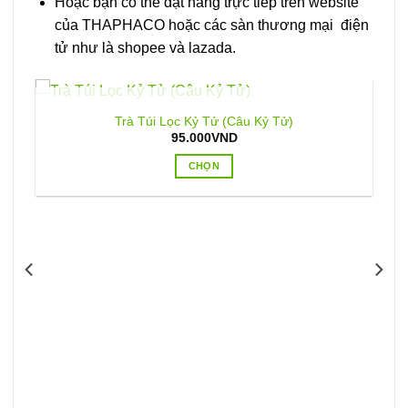
Hoặc bạn có thể đặt hàng trực tiếp trên website
của THAPHACO hoặc các sàn thương mại điện
tử như là shopee và lazada.
HẾT HÀNG
Trà Túi Lọc Kỷ Tử (Câu Kỷ Tử)
95.000
VND
CHỌN
Sản
phẩm
này
có
nhiều
biến
thể.
Các
tùy
chọn
có
thể