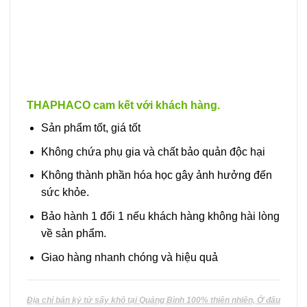
được
chọn
trên
trang
sản
phẩm
THAPHACO cam kết với khách hàng.
Sản phẩm tốt, giá tốt
Không chứa phụ gia và chất bảo quản độc hại
Không thành phần hóa học gây ảnh hưởng đến
sức khỏe.
Bảo hành 1 đổi 1 nếu khách hàng không hài lòng
về sản phẩm.
Giao hàng nhanh chóng và hiệu quả
Địa chỉ bán kỷ tử sấy khô tại Quảng Bình 100% thiên nhiên, Ở đâu