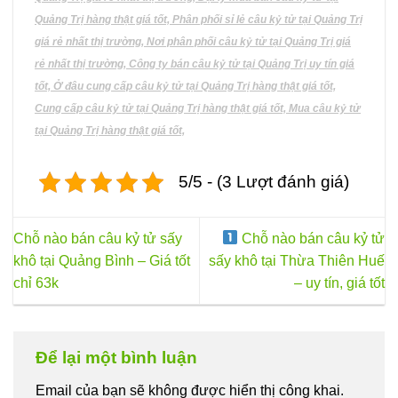
trên
Quảng Trị hàng thật giá tốt, Phân phối sỉ lẻ câu kỷ tử tại Quảng Trị
trang
giá rẻ nhất thị trường, Nơi phân phối câu kỷ tử tại Quảng Trị giá
sản
phẩm
rẻ nhất thị trường, Công ty bán câu kỷ tử tại Quảng Trị uy tín giá
tốt, Ở đâu cung cấp câu kỷ tử tại Quảng Trị hàng thật giá tốt,
Cung cấp câu kỷ tử tại Quảng Trị hàng thật giá tốt, Mua câu kỷ tử
tại Quảng Trị hàng thật giá tốt,
5/5 - (3 Lượt đánh giá)
Chỗ nào bán câu kỷ tử sấy
Chỗ nào bán câu kỷ tử
khô tại Quảng Bình – Giá tốt
sấy khô tại Thừa Thiên Huế
chỉ 63k
– uy tín, giá tốt
Để lại một bình luận
Email của bạn sẽ không được hiển thị công khai.