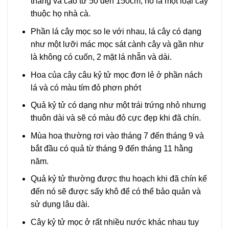
thẳng và cao từ 50 đến 150cm, nó là một loại cây
thuộc họ nhà cà.
Phần lá cây mọc so le với nhau, lá cây có dạng
như một lưỡi mác mọc sát cành cây và gần như
là không có cuốn, 2 mặt lá nhẵn và dài.
Hoa của cây câu kỷ tử mọc đơn lẻ ở phần nách
lá và có màu tím đỏ phơn phớt
Quả kỷ tử có dạng như một trái trứng nhỏ nhưng
thuôn dài và sẽ có màu đỏ cực đẹp khi đã chín.
Mùa hoa thường rơi vào tháng 7 đến tháng 9 và
bắt đầu có quả từ tháng 9 đến tháng 11 hằng
năm.
Quả kỷ tử thường được thu hoạch khi đã chín kế
đến nó sẽ được sấy khô để có thể bảo quản và
sử dụng lâu dài.
Cây kỷ tử mọc ở rất nhiều nước khác nhau tuy