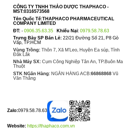
CÔNG TY TNHH THẢO DƯỢC THAPHACO -
MST:0316573568
Tên Quốc Tế:THAPHACO PHARMACEUTICAL
COMPANY LIMITED
ĐT:
-
0906.35.63.35
Khiếu Nại
:
0979.58.78.63
Trưng Bày SP Bán Lẻ:
22/21 Đường Số 21, P8 Gò
Vấp, TP.HCM
Vùng Trồng:
Thôn 7, Xã M'Leo, Huyện Ea súp, Tỉnh
Đắk Lắk
Nhà Máy SX:
Cụm Công Nghiệp Tân An, TP.Buôn Ma
Thuột
STK NGân Hàng
: NGÂN HÀNG ACB:
66868868
Vũ
Văn Thắng
Zalo:
0979.58.78.63
Website:
https://thaphaco.com.vn