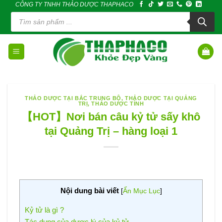
CÔNG TY TNHH THẢO DƯỢC THAPHACO
Skip
Tìm
to
kiếm
sản
content
phẩm
THẢO DƯỢC TẠI BẮC TRUNG BỘ
,
THẢO DƯỢC TẠI QUẢNG
TRỊ
,
THẢO DƯỢC TỈNH
【HOT】Nơi bán câu kỷ tử sấy khô
tại Quảng Trị – hàng loại 1
Nội dung bài viết
[
Ẩn Mục Lục
]
Kỷ tử là gì ?
Tác dụng của dược lý của kỷ tử