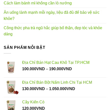
Cách làm bánh mì không cần lò nướng
Ăn uống lành mạnh mỗi ngày, liệu đã đủ để bảo vệ sức
khỏe?
Công thức pha trà ngũ hắc giúp bổ thận, đẹp tóc và khỏe
dáng
SẢN PHẨM NỖI BẬT
Địa Chỉ Bán Hạt Cau Khô Tại TP.HCM
Khoảng
100.000
VND
–
190.000
VND
giá:
từ
Địa Chỉ Bán Bột Nấm Linh Chi Tại HCM
100.000VND
Khoảng
130.000
VND
–
1.050.000
VND
đến
giá:
190.000VND
từ
Cây Kiến Cò
130.000VND
120.000
VND
đến