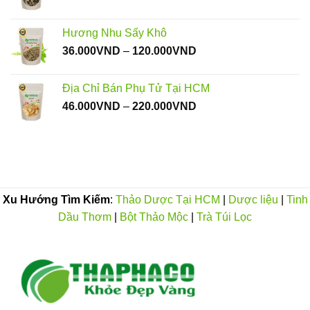
1.050.000VND
Hương Nhu Sấy Khô
Khoảng
36.000
VND
–
120.000
VND
giá:
từ
Địa Chỉ Bán Phụ Tử Tại HCM
36.000VND
Khoảng
46.000
VND
–
220.000
VND
đến
giá:
120.000VND
từ
46.000VND
đến
220.000VND
Xu Hướng Tìm Kiếm
:
Thảo Dược Tại HCM
|
Dược liệu
|
Tinh
Dầu Thơm
|
Bột Thảo Mộc
|
Trà Túi Lọc