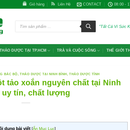
Giỏ hàng
Liên Hệ
CONTACT
08:00 - 1
Tìm
kiếm
"Tất Cả Vì Sức 
sản
phẩm
THẢO DƯỢC TẠI TP.HCM
TRÀ VÀ CUỘC SỐNG
THẾ GIỚI 
NG BẮC BỘ
,
THẢO DƯỢC TẠI NINH BÌNH
,
THẢO DƯỢC TỈNH
ột tảo xoắn nguyên chất tại Ninh
 uy tín, chất lượng
ội dung bài viết
[
Ẩn Mục Lục
]