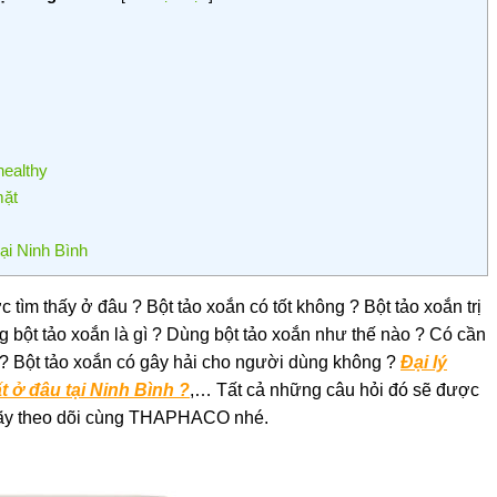
healthy
mặt
tại Ninh Bình
c tìm thấy ở đâu ? Bột tảo xoắn có tốt không ? Bột tảo xoắn trị
 bột tảo xoắn là gì ? Dùng bột tảo xoắn như thế nào ? Có cần
g ? Bột tảo xoắn có gây hải cho người dùng không ?
Đại lý
 ở đâu tại Ninh Bình ?
,… Tất cả những câu hỏi đó sẽ được
n hãy theo dõi cùng THAPHACO nhé.