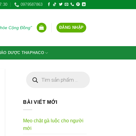
7:30
0979587863
ĐĂNG NHẬP
Khỏe Cộng Đồng"
THẢO DƯỢC THAPHACO
Tìm
kiếm
sản
phẩm
BÀI VIẾT MỚI
Mẹo chặt gà luộc cho người
mới