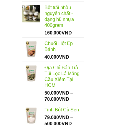
Bột trái nhàu
nguyên chất -
dạng hũ nhựa
400gram
160.000
VND
Chuối Hột Ép
Bánh
40.000
VND
Địa Chỉ Bán Trà
Túi Lọc Lá Mãng
Cầu Xiêm Tại
HCM
50.000
VND
–
Khoảng
70.000
VND
giá:
Tinh Bột Củ Sen
từ
79.000
VND
50.000VND
–
Khoảng
500.000
VND
đến
giá:
70.000VND