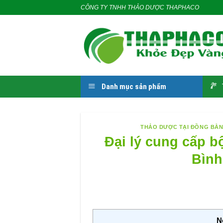
Skip
CÔNG TY TNHH THẢO DƯỢC THAPHACO
to
content
Danh mục sản phẩm
THẢO DƯỢC TẠI ĐỒNG BẰ
Đại lý cung cấp b
Bình
N