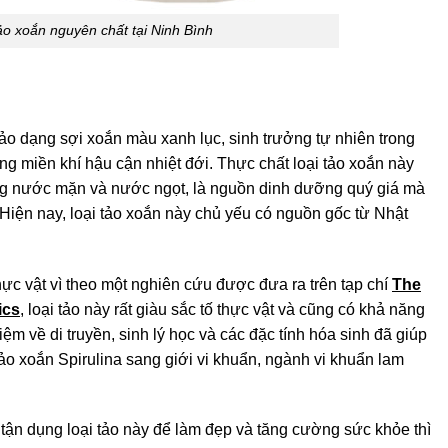
ảo xoắn nguyên chất tại Ninh Bình
 tảo dạng sợi xoắn màu xanh lục, sinh trưởng tự nhiên trong
 miền khí hậu cận nhiệt đới. Thực chất loại tảo xoắn này
ng nước mặn và nước ngọt, là nguồn dinh dưỡng quý giá mà
 Hiện nay, loại tảo xoắn này chủ yếu có nguồn gốc từ Nhật
ực vật vì theo một nghiên cứu được đưa ra trên tạp chí
The
ics
, loại tảo này rất giàu sắc tố thực vật và cũng có khả năng
 về di truyền, sinh lý học và các đặc tính hóa sinh đã giúp
ảo xoắn Spirulina sang giới vi khuẩn, ngành vi khuẩn lam
tận dụng loại tảo này để làm đẹp và tăng cường sức khỏe thì