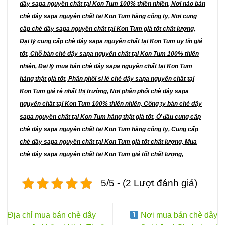
thể
dây sapa nguyên chất tại Kon Tum 100% thiên nhiên, Nơi nào bán
được
chè dây sapa nguyên chất tại Kon Tum hàng công ty, Nơi cung
chọn
cấp chè dây sapa nguyên chất tại Kon Tum giá tốt chất lượng,
trên
Đại lý cung cấp chè dây sapa nguyên chất tại Kon Tum uy tín giá
trang
tốt, Chỗ bán chè dây sapa nguyên chất tại Kon Tum 100% thiên
sản
phẩm
nhiên, Đại lý mua bán chè dây sapa nguyên chất tại Kon Tum
hàng thật giá tốt, Phân phối sỉ lẻ chè dây sapa nguyên chất tại
Kon Tum giá rẻ nhất thị trường, Nơi phân phối chè dây sapa
nguyên chất tại Kon Tum 100% thiên nhiên, Công ty bán chè dây
sapa nguyên chất tại Kon Tum hàng thật giá tốt, Ở đâu cung cấp
chè dây sapa nguyên chất tại Kon Tum hàng công ty, Cung cấp
chè dây sapa nguyên chất tại Kon Tum giá tốt chất lượng, Mua
chè dây sapa nguyên chất tại Kon Tum giá tốt chất lượng,
5/5 - (2 Lượt đánh giá)
Địa chỉ mua bán chè dây
Nơi mua bán chè dây