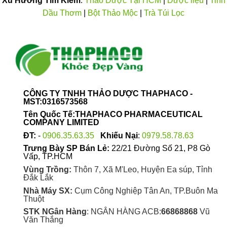
Xu Hướng Tìm Kiếm
:
Thảo Dược Tại HCM
|
Dược liệu
|
Tinh
Dầu Thơm
|
Bột Thảo Mộc
|
Trà Túi Lọc
CÔNG TY TNHH THẢO DƯỢC THAPHACO -
MST:0316573568
Tên Quốc Tế:THAPHACO PHARMACEUTICAL
COMPANY LIMITED
ĐT:
-
0906.35.63.35
Khiếu Nại
:
0979.58.78.63
Trưng Bày SP Bán Lẻ:
22/21 Đường Số 21, P8 Gò
Vấp, TP.HCM
Vùng Trồng:
Thôn 7, Xã M'Leo, Huyện Ea súp, Tỉnh
Đắk Lắk
Nhà Máy SX:
Cụm Công Nghiệp Tân An, TP.Buôn Ma
Thuột
STK NGân Hàng
: NGÂN HÀNG ACB:
66868868
Vũ
Văn Thắng