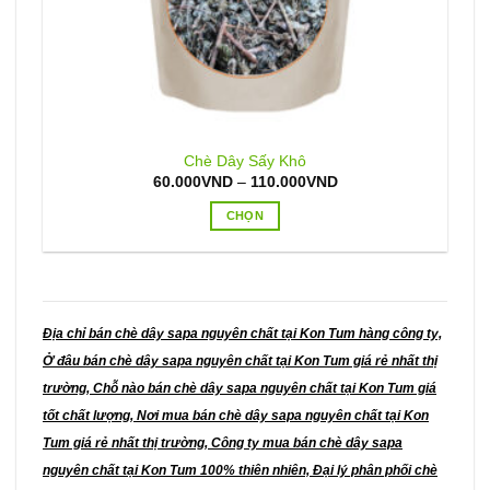
Chè Dây Sấy Khô
Khoảng
60.000
VND
–
110.000
VND
giá:
từ
CHỌN
60.000VND
đến
Sản
110.000VND
phẩm
này
có
nhiều
Địa chỉ bán chè dây sapa nguyên chất tại Kon Tum hàng công ty,
biến
Ở đâu bán chè dây sapa nguyên chất tại Kon Tum giá rẻ nhất thị
thể.
trường, Chỗ nào bán chè dây sapa nguyên chất tại Kon Tum giá
Các
tốt chất lượng, Nơi mua bán chè dây sapa nguyên chất tại Kon
tùy
Tum giá rẻ nhất thị trường, Công ty mua bán chè dây sapa
chọn
có
nguyên chất tại Kon Tum 100% thiên nhiên, Đại lý phân phối chè