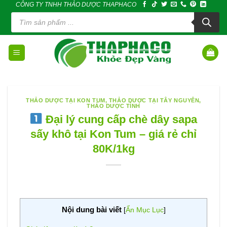
CÔNG TY TNHH THẢO DƯỢC THAPHACO
Skip
Tìm
to
kiếm
sản
content
phẩm
THẢO DƯỢC TẠI KON TUM
,
THẢO DƯỢC TẠI TÂY NGUYÊN
,
THẢO DƯỢC TỈNH
Đại lý cung cấp chè dây sapa
sấy khô tại Kon Tum – giá rẻ chỉ
80K/1kg
Nội dung bài viết
[
Ẩn Mục Lục
]