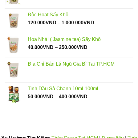
Độc Hoạt Sấy Khô
Khoảng
120.000
VND
–
1.000.000
VND
giá:
từ
Hoa Nhài ( Jasmine tea) Sấy Khô
120.000VND
Khoảng
40.000
VND
–
250.000
VND
đến
giá:
1.000.000VND
từ
Địa Chỉ Bán Lá Ngũ Gia Bì Tại TP.HCM
40.000VND
đến
250.000VND
Tinh Dầu Sả Chanh 10ml-100ml
Khoảng
50.000
VND
–
400.000
VND
giá:
từ
50.000VND
đến
400.000VND