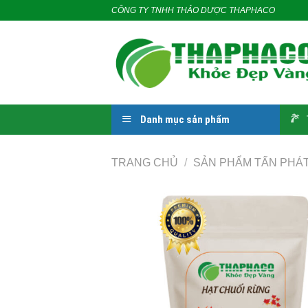
Skip
CÔNG TY TNHH THẢO DƯỢC THAPHACO
to
content
Danh mục sản phẩm
TRANG CHỦ
/
SẢN PHẨM TẤN PHÁ