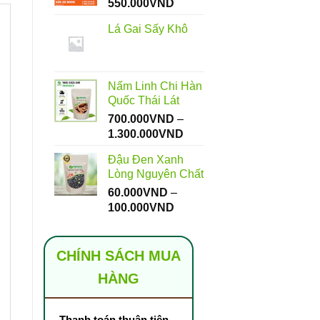
Khoảng
550.000
VND
giá:
Lá Gai Sấy Khô
từ
112.000VND
đến
550.000VND
Nấm Linh Chi Hàn
Quốc Thái Lát
700.000
VND
–
Khoảng
1.300.000
VND
giá:
Đậu Đen Xanh
từ
Lòng Nguyên Chất
700.000VND
60.000
VND
–
đến
Khoảng
100.000
VND
1.300.000VND
giá:
từ
60.000VND
CHÍNH SÁCH MUA
đến
HÀNG
100.000VND
Thanh toán thuận tiện