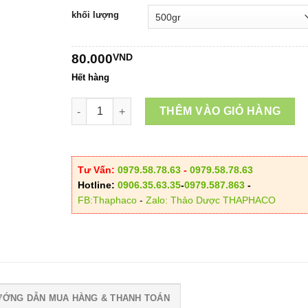
đến
khối lượng
150.00
80.000
VND
Hết hàng
Địa Chỉ Bán Hạt Chuối Rừng Tại HCM số lượng
THÊM VÀO GIỎ HÀNG
Tư Vấn:
0979.58.78.63
-
0979.58.78.63
Hotline:
0906.35.63.35
-
0979.587.863
-
FB:Thaphaco
-
Zalo: Thảo Dược THAPHACO
ƯỚNG DẪN MUA HÀNG & THANH TOÁN