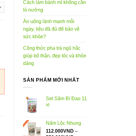
Cách làm bánh mì không cần
lò nướng
0VND
Ăn uống lành mạnh mỗi
ngày, liệu đã đủ để bảo vệ
sức khỏe?
Công thức pha trà ngũ hắc
giúp bổ thận, đẹp tóc và khỏe
dáng
SẢN PHẨM MỚI NHẤT
Set Sâm Bí Đao 11
vị
Nấm Lộc Nhung
112.000
VND
–