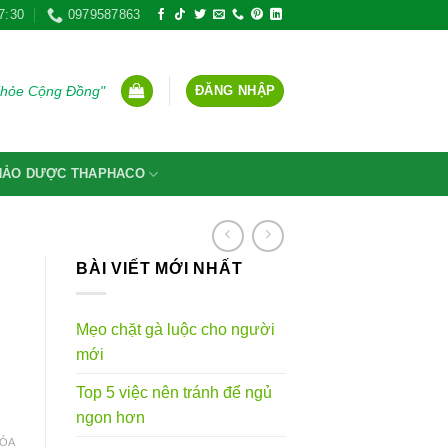
7:30
0979587863
ĐĂNG NHẬP
Khỏe Cộng Đồng"
THẢO DƯỢC THAPHACO
BÀI VIẾT MỚI NHẤT
Mẹo chặt gà luộc cho người
mới
g
Top 5 việc nên tránh để ngủ
ngon hơn
VND
ÓA