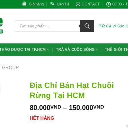
Giỏ hàng
Liên Hệ
CONTACT
08:00 - 1
Tìm
kiếm
"Tất Cả Vì Sức 
sản
phẩm
THẢO DƯỢC TẠI TP.HCM
TRÀ VÀ CUỘC SỐNG
THẾ GIỚI 
T GROUP
Địa Chỉ Bán Hạt Chuối
Rừng Tại HCM
Khoản
80.000
–
150.000
VND
VND
giá:
HẾT HÀNG
từ
80.000
X