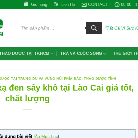
Giỏ hàng
Liên Hệ
CONTACT
08:00 - 1
Tìm
kiếm
"Tất Cả Vì Sức 
sản
phẩm
THẢO DƯỢC TẠI TP.HCM
TRÀ VÀ CUỘC SỐNG
THẾ GIỚI 
DƯỢC TẠI TRUNG DU VÀ VÙNG NÚI PHÍA BẮC
,
THẢO DƯỢC TỈNH
ạ đen sấy khô tại Lào Cai giá tốt,
chất lượng
ội dung bài viết
[
Ẩn Mục Lục
]