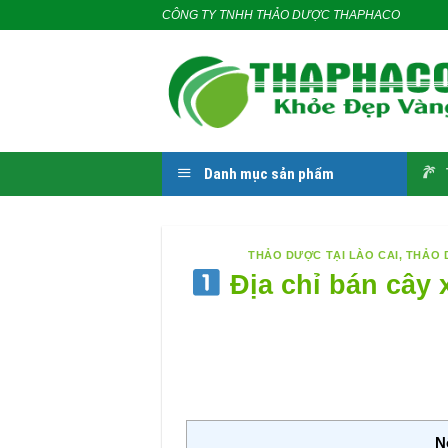
Skip
CÔNG TY TNHH THẢO DƯỢC THAPHACO
to
content
Danh mục sản phẩm
THẢO DƯỢC TẠI LÀO CAI
,
THẢO 
Địa chỉ bán cây x
N