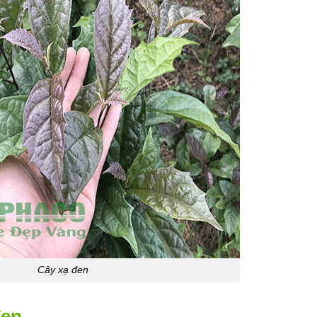
Cây xạ đen
đen