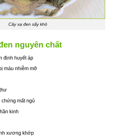
Cây xạ đen sấy khô
 đen nguyên chất
n định huyết áp
 bị máu nhiễm mỡ
thư
ị chứng mất ngủ
thần kinh
bệnh xương khớp