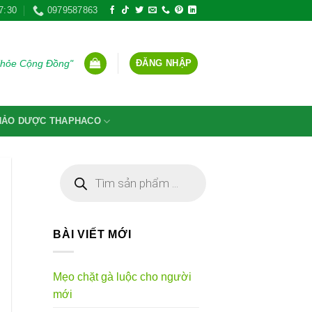
7:30
0979587863
ĐĂNG NHẬP
Khỏe Cộng Đồng"
THẢO DƯỢC THAPHACO
Tìm
kiếm
sản
phẩm
BÀI VIẾT MỚI
Mẹo chặt gà luộc cho người
mới