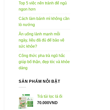
Top 5 việc nên tránh để ngủ
ngon hơn
Cách làm bánh mì không cần
lò nướng
Ăn uống lành mạnh mỗi
ngày, liệu đã đủ để bảo vệ
sức khỏe?
Công thức pha trà ngũ hắc
giúp bổ thận, đẹp tóc và khỏe
dáng
SẢN PHẨM NỖI BẬT
Trà túi lọc lá ổi
70.000
VND