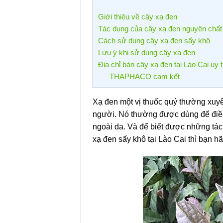
Giới thiệu về cây xạ đen
Tác dụng của cây xạ đen nguyên chất
Cách sử dụng cây xạ đen sấy khô
Lưu ý khi sử dụng cây xạ đen
Địa chỉ bán cây xạ đen tại Lào Cai uy tí
THAPHACO cam kết
Xạ đen một vị thuốc quý thường xuyê
người. Nó thường được dùng để điều 
ngoài da. Và để biết được những tác 
xạ đen sấy khô tại Lào Cai thì bạn hã