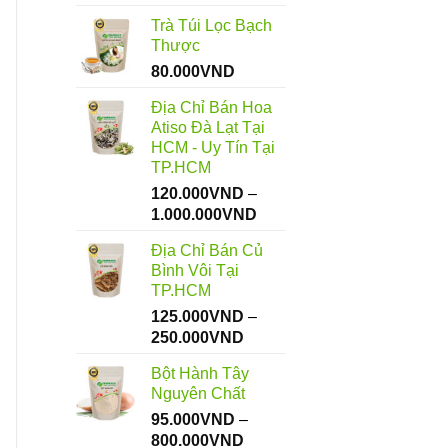
Trà Túi Lọc Bạch
Thược
80.000
VND
Địa Chỉ Bán Hoa
Atiso Đà Lạt Tại
HCM - Uy Tín Tại
TP.HCM
120.000
VND
–
Khoảng
1.000.000
VND
giá:
Địa Chỉ Bán Củ
từ
Bình Vôi Tại
120.000VND
TP.HCM
đến
125.000
VND
–
1.000.000VND
Khoảng
250.000
VND
giá:
Bột Hành Tây
từ
Nguyên Chất
125.000VND
95.000
VND
–
đến
Khoảng
800.000
VND
250.000VND