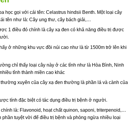
 học gọi với cái tên: Celastrus hindsii Benth. Một loại cây
cái tên như là: Cây ung thư, cây bách giải,…
ợc 1 điều đó chính là cây xạ đen có khả năng điều trị được
gười.
hấy ở những khu vực đồi núi cao như là từ 1500m trở lên khi
ường chỉ thấy loại cây này ở các tỉnh như là Hòa Bình, Ninh
nhiều tỉnh thành miền cao khác
thường xuyên của cây xạ đen thường là phần lá và cành của
ược tính đặc biệt có tác dụng điều trị bệnh ở người.
hính là: Flavonoid, hoạt chất quinon, saponi, triterpenoid,…
phần tuyệt vời để điều trị bệnh và phòng ngừa nhiều loại