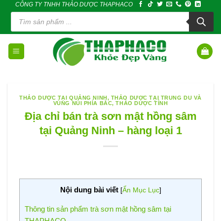
CÔNG TY TNHH THẢO DƯỢC THAPHACO
Skip
Tìm
to
kiếm
sản
content
phẩm
THẢO DƯỢC TẠI QUẢNG NINH
,
THẢO DƯỢC TẠI TRUNG DU VÀ
VÙNG NÚI PHÍA BẮC
,
THẢO DƯỢC TỈNH
Địa chỉ bán trà sơn mật hồng sâm
tại Quảng Ninh – hàng loại 1
Nội dung bài viết
[
Ẩn Mục Lục
]
Thông tin sản phẩm trà sơn mật hồng sâm tại
THAPHACO