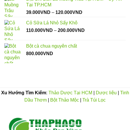
Tại TP.HCM
Khoảng
39.000
VND
–
120.000
VND
giá:
Cỏ Sữa Lá Nhỏ Sấy Khô
từ
Khoảng
110.000
VND
–
200.000
VND
39.000VND
giá:
đến
từ
120.000VND
Bột cà chua nguyên chất
110.000VND
800.000
VND
đến
200.000VND
Xu Hướng Tìm Kiếm
:
Thảo Dược Tại HCM
|
Dược liệu
|
Tinh
Dầu Thơm
|
Bột Thảo Mộc
|
Trà Túi Lọc