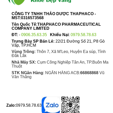
CÔNG TY TNHH THẢO DƯỢC THAPHACO -
MST:0316573568
Tên Quốc Tế:THAPHACO PHARMACEUTICAL
COMPANY LIMITED
ĐT:
-
0906.35.63.35
Khiếu Nại
:
0979.58.78.63
Trưng Bày SP Bán Lẻ:
22/21 Đường Số 21, P8 Gò
Vấp, TP.HCM
Vùng Trồng:
Thôn 7, Xã M'Leo, Huyện Ea súp, Tỉnh
Đắk Lắk
Nhà Máy SX:
Cụm Công Nghiệp Tân An, TP.Buôn Ma
Thuột
STK NGân Hàng
: NGÂN HÀNG ACB:
66868868
Vũ
Văn Thắng
Zalo:
0979.58.78.63