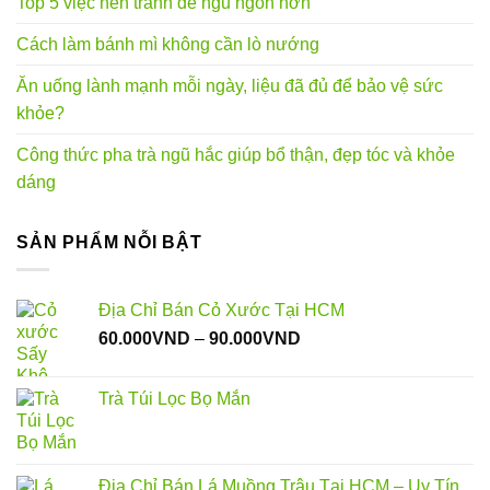
Top 5 việc nên tránh để ngủ ngon hơn
Cách làm bánh mì không cần lò nướng
Ăn uống lành mạnh mỗi ngày, liệu đã đủ để bảo vệ sức
khỏe?
Công thức pha trà ngũ hắc giúp bổ thận, đẹp tóc và khỏe
dáng
SẢN PHẨM NỖI BẬT
Địa Chỉ Bán Cỏ Xước Tại HCM
Khoảng
60.000
VND
–
90.000
VND
giá:
từ
Trà Túi Lọc Bọ Mắn
60.000VND
đến
90.000VND
Địa Chỉ Bán Lá Muồng Trâu Tại HCM – Uy Tín