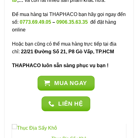
tử
,…
và còn rất nhiều sản phẩm khác nữa.
Để mua hàng tại THAPHACO bạn hãy gọi ngay đến
số:
0773.69.49.05
–
0906.35.63.35
để đặt hàng
online
Hoặc bạn cũng có thể mua hàng trực tiếp tại địa
chỉ:
22/21 Đường Số 21, P8 Gò Vấp, TP.HCM
THAPHACO luôn sẵn sàng phục vụ bạn !
MUA NGAY
LIÊN HỆ