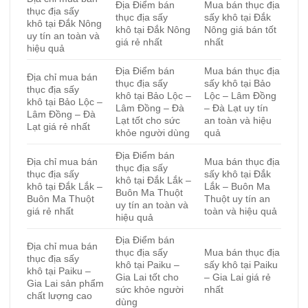
Địa Điểm bán
Mua bán thục địa
thục địa sấy
thục địa sấy
sấy khô tại Đắk
khô tại Đắk Nông
khô tại Đắk Nông
Nông giá bán tốt
uy tín an toàn và
giá rẻ nhất
nhất
hiệu quả
Địa Điểm bán
Mua bán thục địa
Địa chỉ mua bán
thục địa sấy
sấy khô tại Bảo
thục địa sấy
khô tại Bảo Lộc –
Lộc – Lâm Đồng
khô tại Bảo Lộc –
Lâm Đồng – Đà
– Đà Lạt uy tín
Lâm Đồng – Đà
Lạt tốt cho sức
an toàn và hiệu
Lạt giá rẻ nhất
khỏe người dùng
quả
Địa Điểm bán
Địa chỉ mua bán
Mua bán thục địa
thục địa sấy
thục địa sấy
sấy khô tại Đắk
khô tại Đắk Lắk –
khô tại Đắk Lắk –
Lắk – Buôn Ma
Buôn Ma Thuột
Buôn Ma Thuột
Thuột uy tín an
uy tín an toàn và
giá rẻ nhất
toàn và hiệu quả
hiệu quả
Địa Điểm bán
Địa chỉ mua bán
thục địa sấy
Mua bán thục địa
thục địa sấy
khô tại Paiku –
sấy khô tại Paiku
khô tại Paiku –
Gia Lai tốt cho
– Gia Lai giá rẻ
Gia Lai sản phẩm
sức khỏe người
nhất
chất lượng cao
dùng