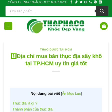
CÔNG TY TNHH THẢO DƯỢC THAPHACO
Skip
Tìm
to
kiếm
sản
content
phẩm
THẢO DƯỢC TẠI HCM
1️⃣Địa chỉ mua bán thục địa sấy khô
tại TP.HCM uy tín giá tốt
Nội dung bài viết
[
Ẩn Mục Lục
]
Thục địa là gì ?
Thành phần của thục địa