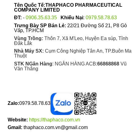
Tên Quốc Tế:THAPHACO PHARMACEUTICAL
COMPANY LIMITED
ĐT:
-
0906.35.63.35
Khiếu Nại
:
0979.58.78.63
Trưng Bày SP Bán Lẻ:
22/21 Đường Số 21, P8 Gò
Vấp, TP.HCM
Vùng Trồng:
Thôn 7, Xã M'Leo, Huyện Ea súp, Tỉnh
Đắk Lắk
Nhà Máy SX:
Cụm Công Nghiệp Tân An, TP.Buôn Ma
Thuột
STK NGân Hàng
: NGÂN HÀNG ACB:
66868868
Vũ
Văn Thắng
Zalo:
0979.58.78.63
Website:
https://thaphaco.com.vn
Gmail:
thaphaco.com.vn@gmail.com