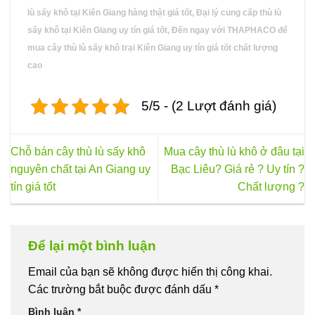
lù sấy khô tại Kiên Giang hàng thật giá tốt, Đại lý cung cấp thù lù
sấy khô tại Kiên Giang uy tín giá tốt, Đến ngay với THAPHACO để
mua cây thù lù sấy khô trại Kiên Giang uy tín giá tốt chất lượng
cao
5/5 - (2 Lượt đánh giá)
Chỗ bán cây thù lù sấy khô
Mua cây thù lù khô ở đâu tại
nguyên chất tại An Giang uy
Bạc Liêu? Giá rẻ ? Uy tín ?
tín giá tốt
Chất lượng ?
Để lại một bình luận
Email của bạn sẽ không được hiển thị công khai.
Các trường bắt buộc được đánh dấu
*
Bình luận
*