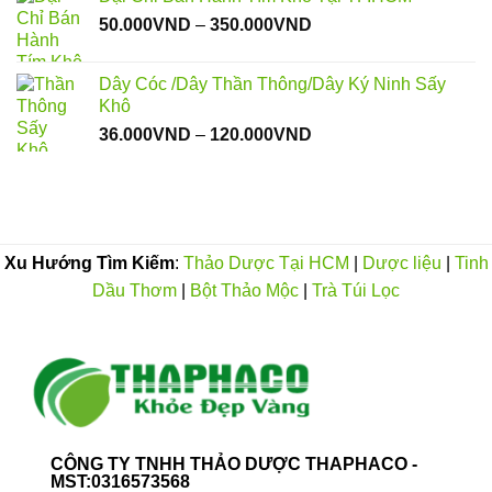
từ
Khoảng
50.000
VND
–
350.000
VND
50.000VND
giá:
đến
từ
70.000VND
Dây Cóc /Dây Thần Thông/Dây Ký Ninh Sấy
50.000VND
Khô
đến
Khoảng
36.000
VND
–
120.000
VND
350.000VND
giá:
từ
36.000VND
đến
120.000VND
Xu Hướng Tìm Kiếm
:
Thảo Dược Tại HCM
|
Dược liệu
|
Tinh
Dầu Thơm
|
Bột Thảo Mộc
|
Trà Túi Lọc
CÔNG TY TNHH THẢO DƯỢC THAPHACO -
MST:0316573568