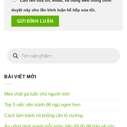
Lưu tên của tôi, email, và trang web trong trình
duyệt này cho lần bình luận kế tiếp của tôi.
Tìm
kiếm
sản
phẩm
BÀI VIẾT MỚI
Mẹo chặt gà luộc cho người mới
Top 5 việc nên tránh để ngủ ngon hơn
Cách làm bánh mì không cần lò nướng
Ăn uống lành mạnh mỗi ngày, liệu đã đủ để bảo vệ sức