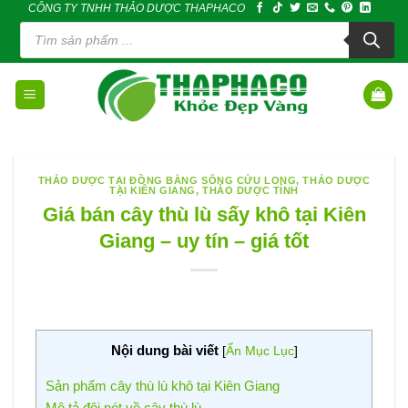
CÔNG TY TNHH THẢO DƯỢC THAPHACO
Skip
Tìm
to
kiếm
sản
content
phẩm
THẢO DƯỢC TẠI ĐỒNG BẰNG SÔNG CỬU LONG
,
THẢO DƯỢC
TẠI KIÊN GIANG
,
THẢO DƯỢC TỈNH
Giá bán cây thù lù sấy khô tại Kiên
Giang – uy tín – giá tốt
Nội dung bài viết
[
Ẩn Mục Lục
]
Sản phẩm cây thù lù khô tại Kiên Giang
Mô tả đôi nét về cây thù lù