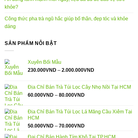
khỏe?
Công thức pha trà ngũ hắc giúp bổ thận, đẹp tóc và khỏe
dáng
SẢN PHẨM NỖI BẬT
Xuyên Bối Mẫu
Khoảng
230.000
VND
–
2.000.000
VND
giá:
từ
Địa Chỉ Bán Trà Túi Lọc Cây Nhọ Nồi Tại HCM
230.000VND
Khoảng
60.000
VND
–
80.000
VND
đến
giá:
2.000.000VND
từ
Địa Chỉ Bán Trà Túi Lọc Lá Mãng Cầu Xiêm Tại
60.000VND
HCM
đến
Khoảng
50.000
VND
–
70.000
VND
80.000VND
giá:
Đại Chỉ Bán Hành Tím Khô Tại TP.HCM