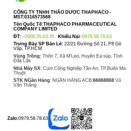
CÔNG TY TNHH THẢO DƯỢC THAPHACO -
MST:0316573568
Tên Quốc Tế:THAPHACO PHARMACEUTICAL
COMPANY LIMITED
ĐT:
-
0906.35.63.35
Khiếu Nại
:
0979.58.78.63
Trưng Bày SP Bán Lẻ:
22/21 Đường Số 21, P8 Gò
Vấp, TP.HCM
Vùng Trồng:
Thôn 7, Xã M'Leo, Huyện Ea súp, Tỉnh
Đắk Lắk
Nhà Máy SX:
Cụm Công Nghiệp Tân An, TP.Buôn Ma
Thuột
STK NGân Hàng
: NGÂN HÀNG ACB:
66868868
Vũ
Văn Thắng
Zalo:
0979.58.78.63