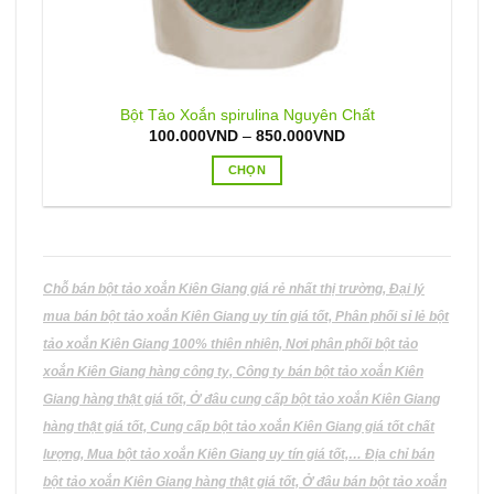
Bột Tảo Xoắn spirulina Nguyên Chất
Khoảng
100.000
VND
–
850.000
VND
giá:
từ
CHỌN
100.000VND
đến
Sản
850.000VND
phẩm
này
có
nhiều
Chỗ bán bột tảo xoắn Kiên Giang giá rẻ nhất thị trường, Đại lý
biến
mua bán bột tảo xoắn Kiên Giang uy tín giá tốt, Phân phối sỉ lẻ bột
thể.
tảo xoắn Kiên Giang 100% thiên nhiên, Nơi phân phối bột tảo
Các
xoắn Kiên Giang hàng công ty, Công ty bán bột tảo xoắn Kiên
tùy
Giang hàng thật giá tốt, Ở đâu cung cấp bột tảo xoắn Kiên Giang
chọn
có
hàng thật giá tốt, Cung cấp bột tảo xoắn Kiên Giang giá tốt chất
thể
lượng, Mua bột tảo xoắn Kiên Giang uy tín giá tốt,… Địa chỉ bán
được
bột tảo xoắn Kiên Giang hàng thật giá tốt, Ở đâu bán bột tảo xoắn