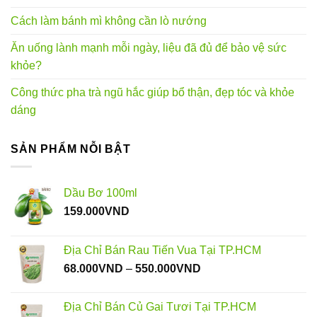
Cách làm bánh mì không cần lò nướng
Ăn uống lành mạnh mỗi ngày, liệu đã đủ để bảo vệ sức
khỏe?
Công thức pha trà ngũ hắc giúp bổ thận, đẹp tóc và khỏe
dáng
SẢN PHẨM NỖI BẬT
Dầu Bơ 100ml
159.000
VND
Địa Chỉ Bán Rau Tiến Vua Tại TP.HCM
Khoảng
68.000
VND
–
550.000
VND
giá:
từ
Địa Chỉ Bán Củ Gai Tươi Tại TP.HCM
68.000VND