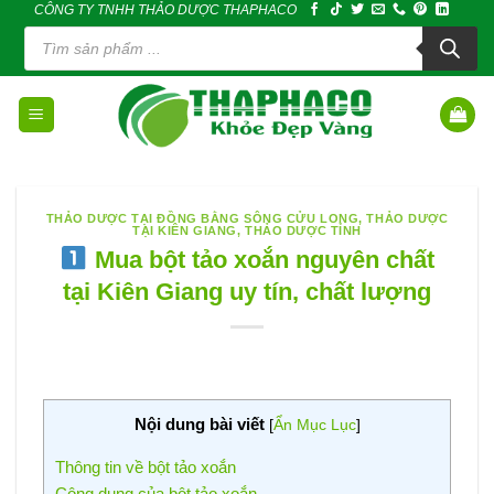
CÔNG TY TNHH THẢO DƯỢC THAPHACO
Skip
Tìm
to
kiếm
sản
content
phẩm
THẢO DƯỢC TẠI ĐỒNG BẰNG SÔNG CỬU LONG
,
THẢO DƯỢC
TẠI KIÊN GIANG
,
THẢO DƯỢC TỈNH
Mua bột tảo xoắn nguyên chất
tại Kiên Giang uy tín, chất lượng
Nội dung bài viết
[
Ẩn Mục Lục
]
Thông tin về bột tảo xoắn
Công dụng của bột tảo xoắn