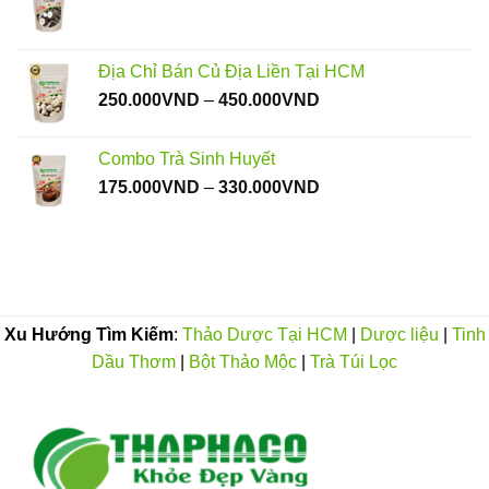
đến
550.000VND
Địa Chỉ Bán Củ Địa Liền Tại HCM
Khoảng
250.000
VND
–
450.000
VND
giá:
từ
Combo Trà Sinh Huyết
250.000VND
Khoảng
175.000
VND
–
330.000
VND
đến
giá:
450.000VND
từ
175.000VND
đến
330.000VND
Xu Hướng Tìm Kiếm
:
Thảo Dược Tại HCM
|
Dược liệu
|
Tinh
Dầu Thơm
|
Bột Thảo Mộc
|
Trà Túi Lọc