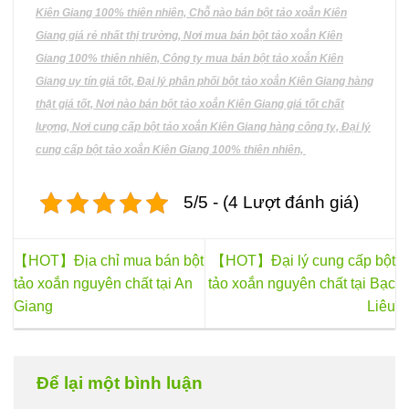
chọn
Kiên Giang 100% thiên nhiên, Chỗ nào bán bột tảo xoắn Kiên
trên
Giang giá rẻ nhất thị trường, Nơi mua bán bột tảo xoắn Kiên
trang
Giang 100% thiên nhiên, Công ty mua bán bột tảo xoắn Kiên
sản
phẩm
Giang uy tín giá tốt, Đại lý phân phối bột tảo xoắn Kiên Giang hàng
thật giá tốt, Nơi nào bán bột tảo xoắn Kiên Giang giá tốt chất
lượng, Nơi cung cấp bột tảo xoắn Kiên Giang hàng công ty, Đại lý
cung cấp bột tảo xoắn Kiên Giang 100% thiên nhiên,
5/5 - (4 Lượt đánh giá)
【HOT】Địa chỉ mua bán bột
【HOT】Đại lý cung cấp bột
tảo xoắn nguyên chất tại An
tảo xoắn nguyên chất tại Bạc
Giang
Liêu
Để lại một bình luận