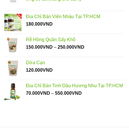
Địa Chỉ Bán Viên Nhàu Tại TP.HCM
180.000
VND
Rễ Hồng Quân Sấy Khô
Khoảng
150.000
VND
–
250.000
VND
giá:
từ
Dừa Cạn
150.000VND
120.000
VND
đến
250.000VND
Địa Chỉ Bán Tinh Dầu Hương Nhu Tại TP.HCM
Khoảng
70.000
VND
–
550.000
VND
giá:
từ
70.000VND
đến
550.000VND