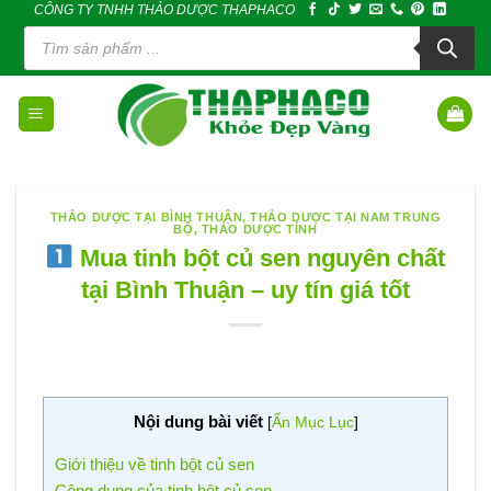
CÔNG TY TNHH THẢO DƯỢC THAPHACO
Skip
Tìm
to
kiếm
sản
content
phẩm
THẢO DƯỢC TẠI BÌNH THUẬN
,
THẢO DƯỢC TẠI NAM TRUNG
BỘ
,
THẢO DƯỢC TỈNH
Mua tinh bột củ sen nguyên chất
tại Bình Thuận – uy tín giá tốt
Nội dung bài viết
[
Ẩn Mục Lục
]
Giới thiệu về tinh bột củ sen
Công dụng của tinh bột củ sen