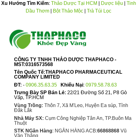
Xu Hướng Tìm Kiếm
:
Thảo Dược Tại HCM
|
Dược liệu
|
Tinh
Dầu Thơm
|
Bột Thảo Mộc
|
Trà Túi Lọc
CÔNG TY TNHH THẢO DƯỢC THAPHACO -
MST:0316573568
Tên Quốc Tế:THAPHACO PHARMACEUTICAL
COMPANY LIMITED
ĐT:
-
0906.35.63.35
Khiếu Nại
:
0979.58.78.63
Trưng Bày SP Bán Lẻ:
22/21 Đường Số 21, P8 Gò
Vấp, TP.HCM
Vùng Trồng:
Thôn 7, Xã M'Leo, Huyện Ea súp, Tỉnh
Đắk Lắk
Nhà Máy SX:
Cụm Công Nghiệp Tân An, TP.Buôn Ma
Thuột
STK NGân Hàng
: NGÂN HÀNG ACB:
66868868
Vũ
Văn Thắng