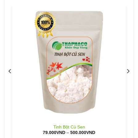
Tinh Bột Củ Sen
Khoảng
79.000
VND
–
500.000
VND
giá: