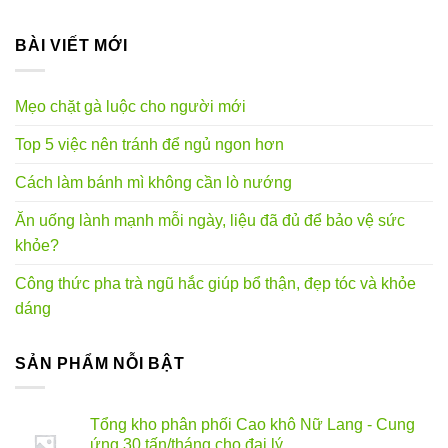
phẩm
BÀI VIẾT MỚI
Mẹo chặt gà luộc cho người mới
Top 5 việc nên tránh để ngủ ngon hơn
Cách làm bánh mì không cần lò nướng
Ăn uống lành mạnh mỗi ngày, liệu đã đủ để bảo vệ sức
khỏe?
Công thức pha trà ngũ hắc giúp bổ thận, đẹp tóc và khỏe
dáng
SẢN PHẨM NỖI BẬT
Tổng kho phân phối Cao khô Nữ Lang - Cung
ứng 30 tấn/tháng cho đại lý