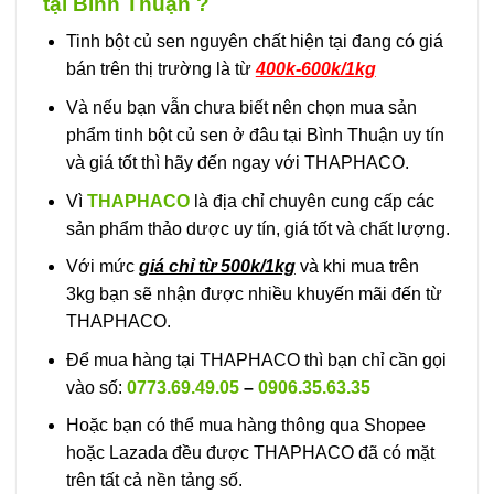
tại Bình Thuận ?
Tinh bột củ sen nguyên chất hiện tại đang có giá
bán trên thị trường là từ
400k-600k/1kg
Và nếu bạn vẫn chưa biết nên chọn mua sản
phẩm tinh bột củ sen ở đâu tại Bình Thuận uy tín
và giá tốt thì hãy đến ngay với THAPHACO.
Vì
THAPHACO
là địa chỉ chuyên cung cấp các
sản phẩm thảo dược uy tín, giá tốt và chất lượng.
Với mức
giá chỉ từ 500k/1kg
và khi mua trên
3kg bạn sẽ nhận được nhiều khuyến mãi đến từ
THAPHACO.
Để mua hàng tại THAPHACO thì bạn chỉ cần gọi
vào số:
0773.69.49.05
–
0906.35.63.35
Hoặc bạn có thể mua hàng thông qua Shopee
hoặc Lazada đều được THAPHACO đã có mặt
trên tất cả nền tảng số.