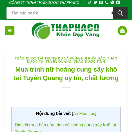
CÔNG TY TNHH THẢO DƯỢC THAPHACO
Skip
Tìm
to
kiếm
sản
content
phẩm
THẢO DƯỢC TẠI TRUNG DU VÀ VÙNG NÚI PHÍA BẮC
,
THẢO
DƯỢC TẠI TUYÊN QUANG
,
THẢO DƯỢC TỈNH
Mua trinh nữ hoàng cung sấy khô
tại Tuyên Quang uy tín, chất lượng
Nội dung bài viết
[
Ẩn Mục Lục
]
Địa chỉ mua bán cây trinh nữ hoàng cung sấy khô tại
Tuyên Quang