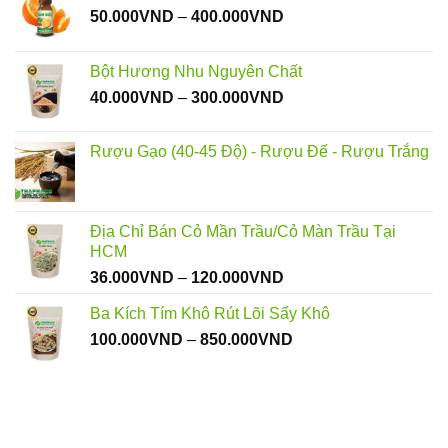
Khoảng
50.000
VND
–
400.000
VND
giá:
từ
Bột Hương Nhu Nguyên Chất
50.000VND
Khoảng
40.000
VND
–
300.000
VND
đến
giá:
400.000VND
từ
Rượu Gạo (40-45 Độ) - Rượu Đế - Rượu Trắng
40.000VND
đến
300.000VND
Địa Chỉ Bán Cỏ Mần Trầu/Cỏ Màn Trầu Tại
HCM
Khoảng
36.000
VND
–
120.000
VND
giá:
Ba Kích Tím Khô Rút Lõi Sấy Khô
từ
Khoảng
100.000
VND
–
850.000
VND
36.000VND
giá:
đến
từ
120.000VND
100.000VND
đến
850.000VND