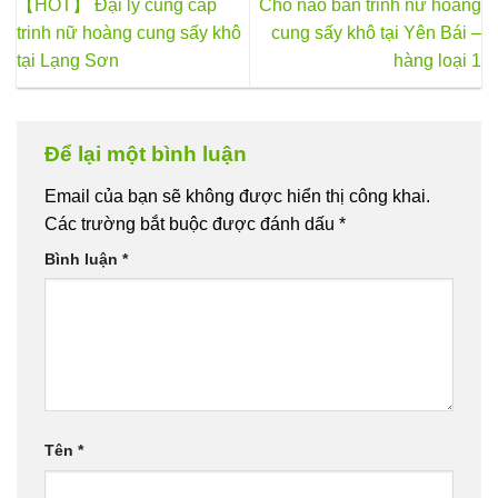
【HOT】 Đại lý cung cấp
Chỗ nào bán trinh nữ hoàng
sản
trinh nữ hoàng cung sấy khô
cung sấy khô tại Yên Bái –
phẩm
tại Lạng Sơn
hàng loại 1
Để lại một bình luận
Email của bạn sẽ không được hiển thị công khai.
Các trường bắt buộc được đánh dấu
*
Bình luận
*
Tên
*