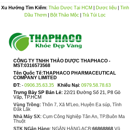
Xu Hướng Tìm Kiếm
:
Thảo Dược Tại HCM
|
Dược liệu
|
Tinh
Dầu Thơm
|
Bột Thảo Mộc
|
Trà Túi Lọc
CÔNG TY TNHH THẢO DƯỢC THAPHACO -
MST:0316573568
Tên Quốc Tế:THAPHACO PHARMACEUTICAL
COMPANY LIMITED
ĐT:
-
0906.35.63.35
Khiếu Nại
:
0979.58.78.63
Trưng Bày SP Bán Lẻ:
22/21 Đường Số 21, P8 Gò
Vấp, TP.HCM
Vùng Trồng:
Thôn 7, Xã M'Leo, Huyện Ea súp, Tỉnh
Đắk Lắk
Nhà Máy SX:
Cụm Công Nghiệp Tân An, TP.Buôn Ma
Thuột
STK NGân Hàng
: NGÂN HÀNG ACB:
66868868
Vũ