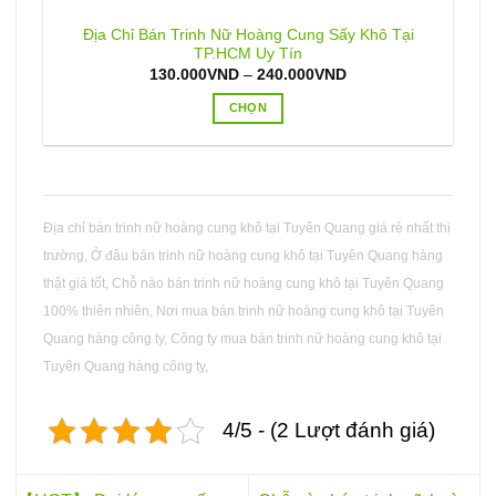
Địa Chỉ Bán Trinh Nữ Hoàng Cung Sấy Khô Tại
TP.HCM Uy Tín
Khoảng
130.000
VND
–
240.000
VND
giá:
từ
CHỌN
130.000VND
đến
Sản
240.000VND
phẩm
này
có
nhiều
Địa chỉ bán trinh nữ hoàng cung khô tại Tuyên Quang giá rẻ nhất thị
biến
trường, Ở đâu bán trinh nữ hoàng cung khô tại Tuyên Quang hàng
thể.
thật giá tốt, Chỗ nào bán trinh nữ hoàng cung khô tại Tuyên Quang
Các
100% thiên nhiên, Nơi mua bán trinh nữ hoàng cung khô tại Tuyên
tùy
Quang hàng công ty, Công ty mua bán trinh nữ hoàng cung khô tại
chọn
có
Tuyên Quang hàng công ty,
thể
được
4/5 - (2 Lượt đánh giá)
chọn
trên
trang