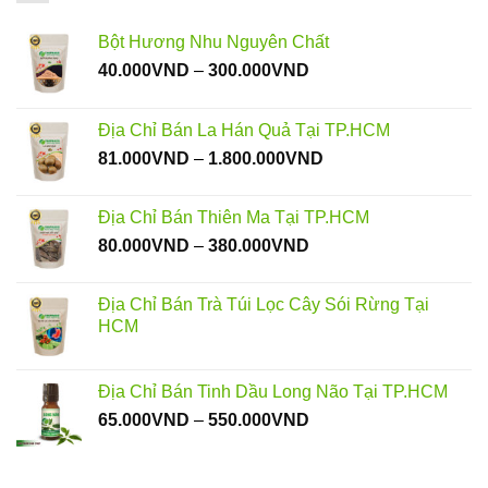
Bột Hương Nhu Nguyên Chất
Khoảng
40.000
VND
–
300.000
VND
giá:
từ
Địa Chỉ Bán La Hán Quả Tại TP.HCM
40.000VND
Khoảng
81.000
VND
–
1.800.000
VND
đến
giá:
300.000VND
từ
Địa Chỉ Bán Thiên Ma Tại TP.HCM
81.000VND
Khoảng
80.000
VND
–
380.000
VND
đến
giá:
1.800.000VND
từ
Địa Chỉ Bán Trà Túi Lọc Cây Sói Rừng Tại
80.000VND
HCM
đến
380.000VND
Địa Chỉ Bán Tinh Dầu Long Não Tại TP.HCM
Khoảng
65.000
VND
–
550.000
VND
giá:
từ
65.000VND