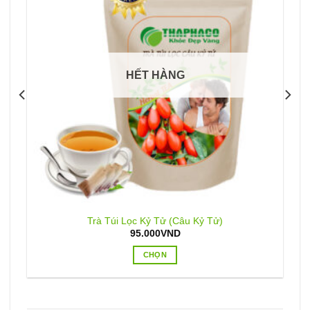
HẾT HÀNG
Trà Túi Lọc Kỷ Tử (Câu Kỷ Tử)
95.000
VND
CHỌN
Sản
phẩm
này