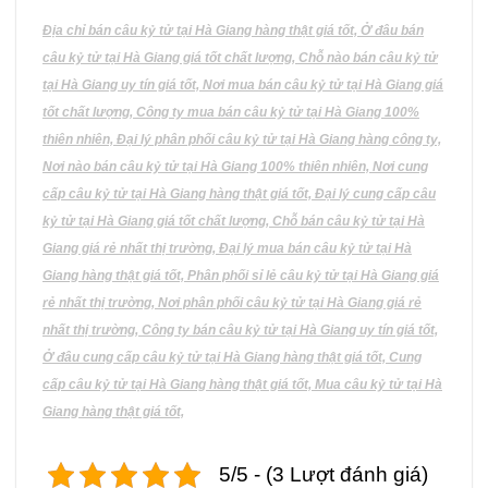
có
nhiều
Địa chỉ bán câu kỷ tử tại Hà Giang hàng thật giá tốt, Ở đâu bán
biến
câu kỷ tử tại Hà Giang giá tốt chất lượng, Chỗ nào bán câu kỷ tử
thể.
tại Hà Giang uy tín giá tốt, Nơi mua bán câu kỷ tử tại Hà Giang giá
Các
tốt chất lượng, Công ty mua bán câu kỷ tử tại Hà Giang 100%
tùy
thiên nhiên, Đại lý phân phối câu kỷ tử tại Hà Giang hàng công ty,
chọn
có
Nơi nào bán câu kỷ tử tại Hà Giang 100% thiên nhiên, Nơi cung
thể
cấp câu kỷ tử tại Hà Giang hàng thật giá tốt, Đại lý cung cấp câu
được
kỷ tử tại Hà Giang giá tốt chất lượng, Chỗ bán câu kỷ tử tại Hà
chọn
Giang giá rẻ nhất thị trường, Đại lý mua bán câu kỷ tử tại Hà
trên
Giang hàng thật giá tốt, Phân phối sỉ lẻ câu kỷ tử tại Hà Giang giá
trang
rẻ nhất thị trường, Nơi phân phối câu kỷ tử tại Hà Giang giá rẻ
sản
phẩm
nhất thị trường, Công ty bán câu kỷ tử tại Hà Giang uy tín giá tốt,
Ở đâu cung cấp câu kỷ tử tại Hà Giang hàng thật giá tốt, Cung
cấp câu kỷ tử tại Hà Giang hàng thật giá tốt, Mua câu kỷ tử tại Hà
Giang hàng thật giá tốt,
5/5 - (3 Lượt đánh giá)