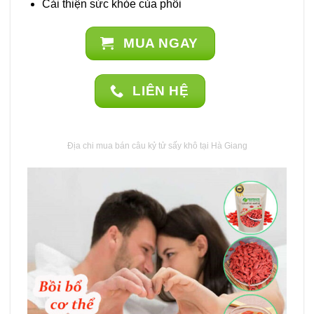
Cải thiện sức khỏe của phổi
MUA NGAY
LIÊN HỆ
Địa chi mua bán câu kỷ tử sấy khô tại Hà Giang