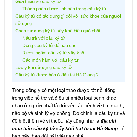
Giới thiệu về câu kỷ tử
Thành phần dược tinh bên trong câu kỷ tử
Câu kỷ tử có tác dụng gì đối với sức khỏe của người
sử dụng
Cách sử dụng kỷ tử sấy khô hiệu quả nhất
Nấu trà với câu kỷ tử
Dùng câu kỷ tử để nấu chè
Rượu ngâm câu kỷ tử sấy khô
Các món hầm với câu kỷ tử
Lưu ý khi sử dụng câu kỷ tử
Câu kỷ tử được bán ở đâu tại Hà Giang ?
Trong đông y có một loại thảo dược rất nỗi tiếng
trong việc hỗ trợ và điều trị nhiều loại bênh khác
nhau ở người nhất là đối với các bệnh về tim mạch,
não bộ và sinh lý vợ chồng. Đó chính là câu kỷ tử và
để biết thêm về vị thuốc này cũng như là
địa chỉ
mua bán câu kỷ tử sấy khô hạt to tại Hà Giang
thì
bạn hãy theo dõi bài viết này nhé.