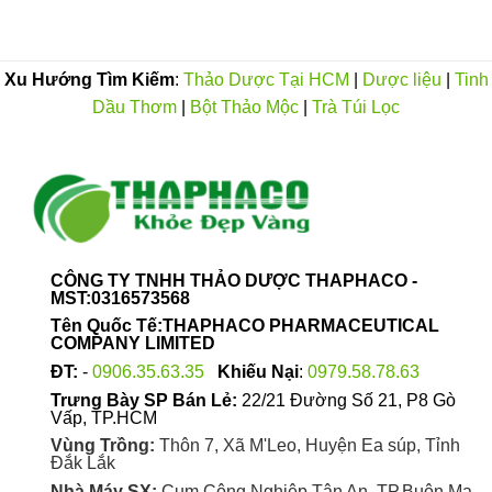
đến
550.000VND
Xu Hướng Tìm Kiếm
:
Thảo Dược Tại HCM
|
Dược liệu
|
Tinh
Dầu Thơm
|
Bột Thảo Mộc
|
Trà Túi Lọc
CÔNG TY TNHH THẢO DƯỢC THAPHACO -
MST:0316573568
Tên Quốc Tế:THAPHACO PHARMACEUTICAL
COMPANY LIMITED
ĐT:
-
0906.35.63.35
Khiếu Nại
:
0979.58.78.63
Trưng Bày SP Bán Lẻ:
22/21 Đường Số 21, P8 Gò
Vấp, TP.HCM
Vùng Trồng:
Thôn 7, Xã M'Leo, Huyện Ea súp, Tỉnh
Đắk Lắk
Nhà Máy SX:
Cụm Công Nghiệp Tân An, TP.Buôn Ma