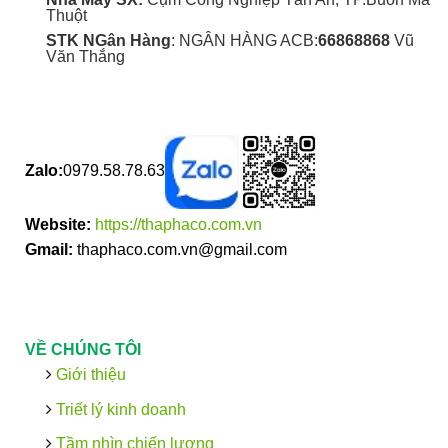
Thuột
STK NGân Hàng
: NGÂN HÀNG ACB:
66868868
Vũ
Văn Thắng
Zalo:
0979.58.78.63
Website:
https://thaphaco.com.vn
Gmail:
thaphaco.com.vn@gmail.com
VỀ CHÚNG TÔI
Giới thiệu
Triết lý kinh doanh
Tầm nhìn chiến lượng