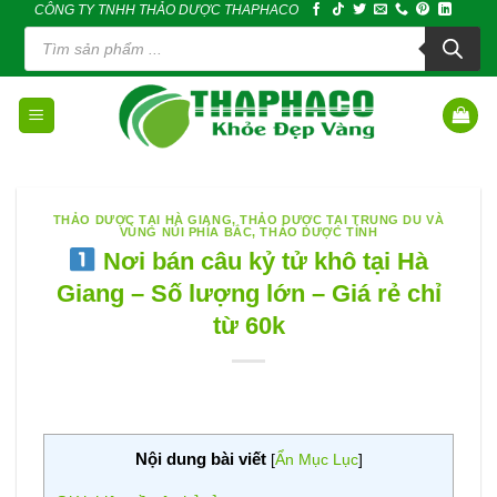
CÔNG TY TNHH THẢO DƯỢC THAPHACO
Skip
Tìm
to
kiếm
sản
content
phẩm
THẢO DƯỢC TẠI HÀ GIANG
,
THẢO DƯỢC TẠI TRUNG DU VÀ
VÙNG NÚI PHÍA BẮC
,
THẢO DƯỢC TỈNH
Nơi bán câu kỷ tử khô tại Hà
Giang – Số lượng lớn – Giá rẻ chỉ
từ 60k
Nội dung bài viết
[
Ẩn Mục Lục
]