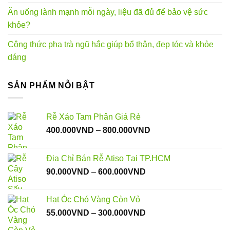
Ăn uống lành mạnh mỗi ngày, liệu đã đủ để bảo vệ sức
khỏe?
Công thức pha trà ngũ hắc giúp bổ thận, đẹp tóc và khỏe
dáng
SẢN PHẨM NỖI BẬT
Rễ Xáo Tam Phân Giá Rẻ
Khoảng
400.000
VND
–
800.000
VND
giá:
từ
Địa Chỉ Bán Rễ Atiso Tại TP.HCM
400.000VND
Khoảng
90.000
VND
–
600.000
VND
đến
giá:
800.000VND
từ
Hạt Óc Chó Vàng Còn Vỏ
90.000VND
Khoảng
55.000
VND
–
300.000
VND
đến
giá:
600.000VND