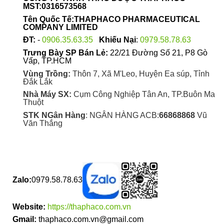
MST:0316573568
Tên Quốc Tế:THAPHACO PHARMACEUTICAL
COMPANY LIMITED
ĐT:
-
0906.35.63.35
Khiếu Nại
:
0979.58.78.63
Trưng Bày SP Bán Lẻ:
22/21 Đường Số 21, P8 Gò
Vấp, TP.HCM
Vùng Trồng:
Thôn 7, Xã M'Leo, Huyện Ea súp, Tỉnh
Đắk Lắk
Nhà Máy SX:
Cụm Công Nghiệp Tân An, TP.Buôn Ma
Thuột
STK NGân Hàng
: NGÂN HÀNG ACB:
66868868
Vũ
Văn Thắng
Zalo:
0979.58.78.63
Website:
https://thaphaco.com.vn
Gmail:
thaphaco.com.vn@gmail.com