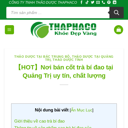
CÔNG TY TNHH THẢO DƯỢC THAPHACO
Skip
Tìm
to
kiếm
sản
content
phẩm
THẢO DƯỢC TẠI BẮC TRUNG BỘ
,
THẢO DƯỢC TẠI QUẢNG
TRỊ
,
THẢO DƯỢC TỈNH
【HOT】Nơi bán cốt trà bí đao tại
Quảng Trị uy tín, chất lượng
Nội dung bài viết
[
Ẩn Mục Lục
]
Giới thiệu về cao trà bí đao
Thông tin về sản phẩm cao trà bí đao của