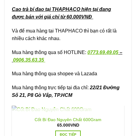
Cao trà bí đao tại THAPHACO hiện tại đang
được bán với giá chỉ từ 60.000VNĐ
Và để mua hàng tại THAPHACO thì bạn có rất là
nhiều cách khác nhau.
Mua hàng thông qua số HOTLINE:
0773.69.49.05
–
0906.35.63.35
Mua hàng thông qua shopee và Lazada
Mua hàng thông trực tiếp tại địa chỉ:
22/21 Đường
Số 21, P8 Gò Vấp, TP.HCM
HẾT HÀNG
Cốt Bí Đao Nguyên Chất 600Gram
65.000
VND
ĐỌC TIẾP