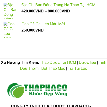
từ
Địa Chỉ Bán Đông Trùng Hạ Thảo Tại HCM
55.000VND
Khoảng
420.000
VND
–
800.000
VND
đến
giá:
300.000VND
từ
Cao Cà Gai Leo Mẫu Mới
420.000VND
250.000
VND
đến
800.000VND
Xu Hướng Tìm Kiếm
:
Thảo Dược Tại HCM
|
Dược liệu
|
Tinh
Dầu Thơm
|
Bột Thảo Mộc
|
Trà Túi Lọc
CÔNG TY TNHH THẢO DƯỢC THAPHACO -