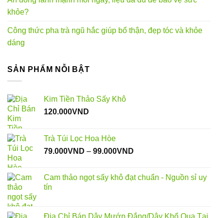
khỏe?
Công thức pha trà ngũ hắc giúp bổ thận, đẹp tóc và khỏe
dáng
SẢN PHẨM NỖI BẬT
Kim Tiền Thảo Sấy Khô
120.000
VND
Trà Túi Lọc Hoa Hòe
Khoảng
79.000
VND
–
99.000
VND
giá:
từ
Cam thảo ngọt sấy khô đạt chuẩn - Nguồn sỉ uy
79.000VND
tín
đến
99.000VND
Địa Chỉ Bán Dây Mướp Đắng/Dây Khổ Qua Tại