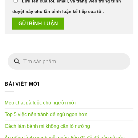
Lưu tên của tôi, email, và trang web trong trình
duyệt này cho lần bình luận kế tiếp của tôi.
Tìm
kiếm
sản
phẩm
BÀI VIẾT MỚI
Mẹo chặt gà luộc cho người mới
Top 5 việc nên tránh để ngủ ngon hơn
Cách làm bánh mì không cần lò nướng
Ăn uống lành mạnh mỗi ngày, liệu đã đủ để bảo vệ sức