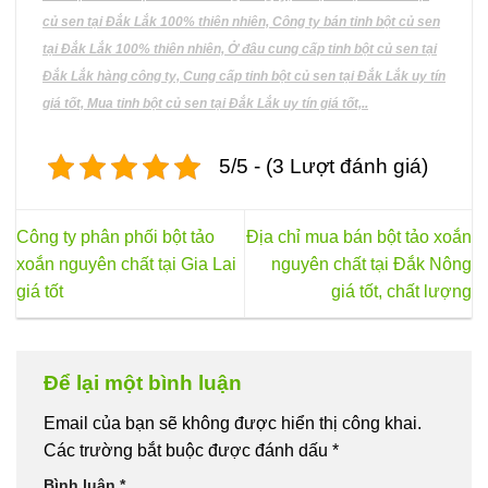
củ sen tại Đắk Lắk 100% thiên nhiên, Công ty bán tinh bột củ sen
tại Đắk Lắk 100% thiên nhiên, Ở đâu cung cấp tinh bột củ sen tại
Đắk Lắk hàng công ty, Cung cấp tinh bột củ sen tại Đắk Lắk uy tín
giá tốt, Mua tinh bột củ sen tại Đắk Lắk uy tín giá tốt,..
5/5 - (3 Lượt đánh giá)
Công ty phân phối bột tảo
Địa chỉ mua bán bột tảo xoắn
xoắn nguyên chất tại Gia Lai
nguyên chất tại Đắk Nông
giá tốt
giá tốt, chất lượng
Để lại một bình luận
Email của bạn sẽ không được hiển thị công khai.
Các trường bắt buộc được đánh dấu
*
Bình luận
*