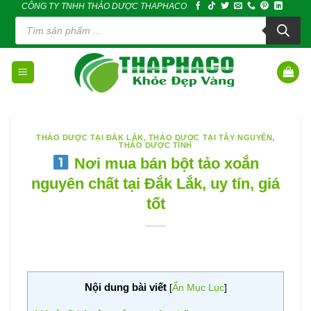
CÔNG TY TNHH THẢO DƯỢC THAPHACO
Skip
Tìm
to
kiếm
sản
content
phẩm
THẢO DƯỢC TẠI ĐẮK LẮK
,
THẢO DƯỢC TẠI TÂY NGUYÊN
,
THẢO DƯỢC TỈNH
Nơi mua bán bột tảo xoắn
nguyên chất tại Đắk Lắk, uy tín, giá
tốt
Nội dung bài viết
[
Ẩn Mục Lục
]