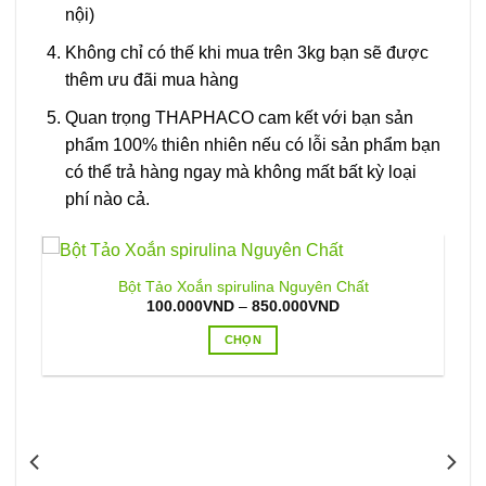
nội)
Không chỉ có thế khi mua trên 3kg bạn sẽ được
thêm ưu đãi mua hàng
Quan trọng THAPHACO cam kết với bạn sản
phẩm 100% thiên nhiên nếu có lỗi sản phẩm bạn
có thể trả hàng ngay mà không mất bất kỳ loại
phí nào cả.
Bột Tảo Xoắn spirulina Nguyên Chất
Khoảng
100.000
VND
–
850.000
VND
giá:
từ
CHỌN
100.000VND
đến
Sản
850.000VND
phẩm
này
có
nhiều
biến