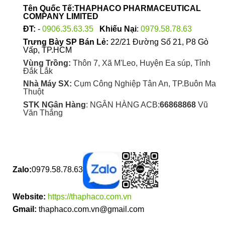
Tên Quốc Tế:THAPHACO PHARMACEUTICAL
COMPANY LIMITED
ĐT:
-
0906.35.63.35
Khiếu Nại
:
0979.58.78.63
Trưng Bày SP Bán Lẻ:
22/21 Đường Số 21, P8 Gò
Vấp, TP.HCM
Vùng Trồng:
Thôn 7, Xã M'Leo, Huyện Ea súp, Tỉnh
Đắk Lắk
Nhà Máy SX:
Cụm Công Nghiệp Tân An, TP.Buôn Ma
Thuột
STK NGân Hàng
: NGÂN HÀNG ACB:
66868868
Vũ
Văn Thắng
Zalo:
0979.58.78.63
Website:
https://thaphaco.com.vn
Gmail:
thaphaco.com.vn@gmail.com