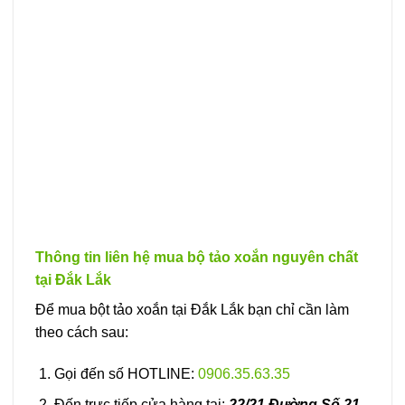
thể.
Các
tùy
chọn
có
thể
được
chọn
trên
trang
sản
phẩm
Thông tin liên hệ mua bộ tảo xoắn nguyên chất
tại Đắk Lắk
Để mua bột tảo xoắn tại Đắk Lắk bạn chỉ cần làm
theo cách sau:
Gọi đến số HOTLINE:
0906.35.63.35
Đến trực tiếp cửa hàng tại:
22/21 Đường Số 21,