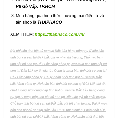
P8 Gò Vấp, TP.HCM
Mua hàng qua hình thức thương mại điện tử với
tên shop là
THAPHACO
XEM THÊM:
https://thaphaco.com.vn/
Địa chỉ bán tinh bột củ sen tại Đắk Lắk hàng công ty, Ở đâu bán
tinh bột củ sen tại Đắk Lắk giá rẻ nhất thị trường, Chỗ nào bán
tinh bột củ sen tại Đắk Lắk hàng công ty, Nơi mua bán tinh bột củ
sen tại Đắk Lắk uy tín giá tốt, Công ty mua bán tinh bột củ sen tại
Đắk Lắk hàng công ty, Đại lý phân phối tinh bột củ sen tại Đắk
Lắk hàng công ty, Nơi nào bán tinh bột củ sen tại Đắk Lắk giá tốt
chất lượng, Nơi cung cấp tinh bột củ sen tại Đắk Lắk hàng công
ty, Đại lý cung cấp tinh bột củ sen tại Đắk Lắk giá tốt chất lượng,
Chỗ bán tinh bột củ sen tại Đắk Lắk giá tốt chất lượng, Đại lý mua
bán tinh bột củ sen tại Đắk Lắk 100% thiên nhiên, Phân phối sỉ lẻ
tinh bột củ sen tại Đắk Lắk hàng công ty, Nơi phân phối tinh bột