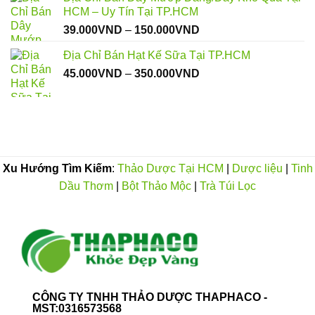
HCM – Uy Tín Tại TP.HCM
Khoảng
39.000
VND
–
150.000
VND
giá:
Địa Chỉ Bán Hạt Kế Sữa Tại TP.HCM
từ
Khoảng
45.000
VND
–
350.000
VND
39.000VND
giá:
đến
từ
150.000VND
45.000VND
đến
350.000VND
Xu Hướng Tìm Kiếm
:
Thảo Dược Tại HCM
|
Dược liệu
|
Tinh
Dầu Thơm
|
Bột Thảo Mộc
|
Trà Túi Lọc
CÔNG TY TNHH THẢO DƯỢC THAPHACO -
MST:0316573568