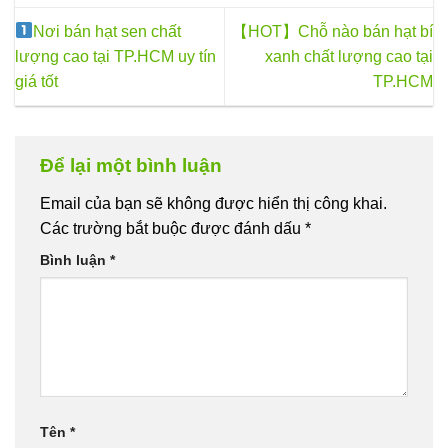
thể.
Các
Nơi bán hạt sen chất
【HOT】Chỗ nào bán hạt bí
tùy
lượng cao tại TP.HCM uy tín
xanh chất lượng cao tại
chọn
giá tốt
TP.HCM
có
thể
được
chọn
Để lại một bình luận
trên
trang
Email của bạn sẽ không được hiển thị công khai.
sản
Các trường bắt buộc được đánh dấu
*
phẩm
Bình luận
*
Tên
*