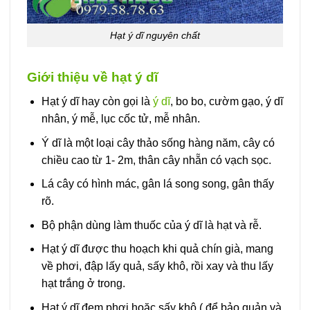
Hạt ý dĩ nguyên chất
Giới thiệu về hạt ý dĩ
Hạt ý dĩ hay còn gọi là
ý dĩ
, bo bo, cườm gạo, ý dĩ
nhân, ý mễ, lục cốc tử, mễ nhân.
Ý dĩ là một loại cây thảo sống hàng năm, cây có
chiều cao từ 1- 2m, thân cây nhẵn có vạch sọc.
Lá cây có hình mác, gân lá song song, gân thấy
rõ.
Bộ phận dùng làm thuốc của ý dĩ là hạt và rễ.
Hạt ý dĩ được thu hoạch khi quả chín già, mang
về phơi, đập lấy quả, sấy khô, rồi xay và thu lấy
hạt trắng ở trong.
Hạt ý dĩ đem phơi hoặc sấy khô ( để bảo quản và