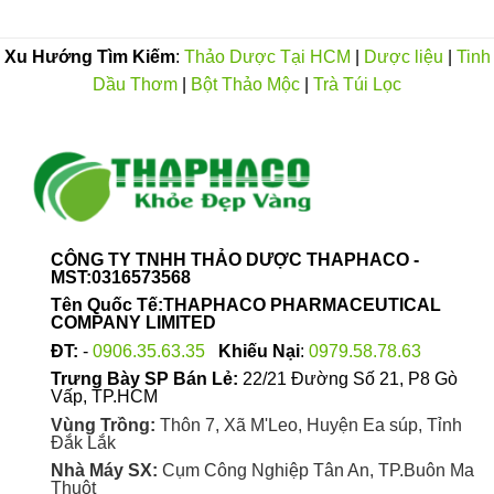
Xu Hướng Tìm Kiếm
:
Thảo Dược Tại HCM
|
Dược liệu
|
Tinh
Dầu Thơm
|
Bột Thảo Mộc
|
Trà Túi Lọc
CÔNG TY TNHH THẢO DƯỢC THAPHACO -
MST:0316573568
Tên Quốc Tế:THAPHACO PHARMACEUTICAL
COMPANY LIMITED
ĐT:
-
0906.35.63.35
Khiếu Nại
:
0979.58.78.63
Trưng Bày SP Bán Lẻ:
22/21 Đường Số 21, P8 Gò
Vấp, TP.HCM
Vùng Trồng:
Thôn 7, Xã M'Leo, Huyện Ea súp, Tỉnh
Đắk Lắk
Nhà Máy SX:
Cụm Công Nghiệp Tân An, TP.Buôn Ma
Thuột