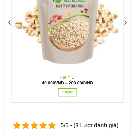
Hạt Ý Dĩ
Khoảng
40.000
VND
–
200.000
VND
giá:
từ
CHỌN
40.000VND
đến
Sản
200.000VND
phẩm
này
có
5/5 - (3 Lượt đánh giá)
nhiều
biến