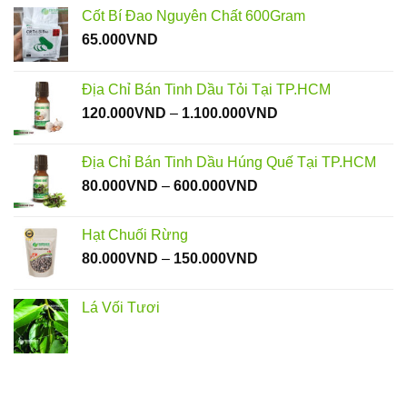
Cốt Bí Đao Nguyên Chất 600Gram
65.000
VND
Địa Chỉ Bán Tinh Dầu Tỏi Tại TP.HCM
Khoảng
120.000
VND
–
1.100.000
VND
giá:
từ
Địa Chỉ Bán Tinh Dầu Húng Quế Tại TP.HCM
120.000VND
Khoảng
80.000
VND
–
600.000
VND
đến
giá:
1.100.000VND
từ
Hạt Chuối Rừng
80.000VND
Khoảng
80.000
VND
–
150.000
VND
đến
giá:
600.000VND
từ
Lá Vối Tươi
80.000VND
đến
150.000VND