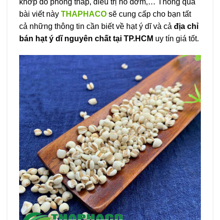
khớp do phong thấp, điều trị ho đờm,… Thông qua
bài viết này
THAPHACO
sẽ cung cấp cho bạn tất
cả những thông tin cần biết về hạt ý dĩ và cả
địa chỉ
bán hạt ý dĩ nguyên chất tại TP.HCM
uy tín giá tốt.