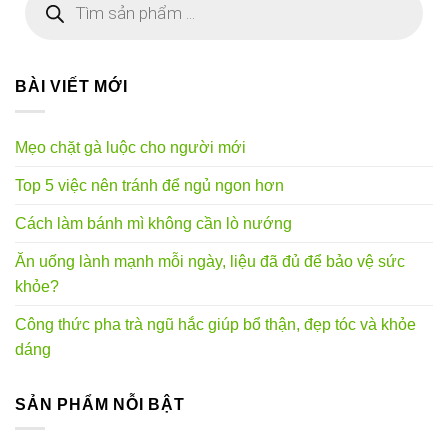
kiếm
sản
phẩm
BÀI VIẾT MỚI
Mẹo chặt gà luộc cho người mới
Top 5 việc nên tránh để ngủ ngon hơn
Cách làm bánh mì không cần lò nướng
Ăn uống lành mạnh mỗi ngày, liệu đã đủ để bảo vệ sức
khỏe?
Công thức pha trà ngũ hắc giúp bổ thận, đẹp tóc và khỏe
dáng
SẢN PHẨM NỖI BẬT