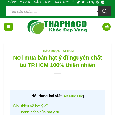
CÔNG TY TNHH THẢO DƯỢC THAPHACO
Skip
Tìm
to
kiếm
sản
content
phẩm
THẢO DƯỢC TẠI HCM
Nơi mua bán hạt ý dĩ nguyên chất
tại TP.HCM 100% thiên nhiên
Nội dung bài viết
[
Ẩn Mục Lục
]
Giới thiệu về hạt ý dĩ
Thành phần của hạt ý dĩ