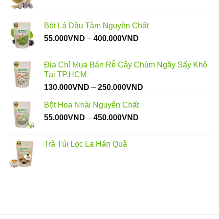
Bột Lá Dâu Tằm Nguyên Chất
Khoảng
55.000
VND
–
400.000
VND
giá:
từ
Địa Chỉ Mua Bán Rễ Cây Chùm Ngây Sấy Khô
55.000VND
Tại TP.HCM
đến
Khoảng
130.000
VND
–
250.000
VND
400.000VND
giá:
Bột Hoa Nhài Nguyên Chất
từ
Khoảng
55.000
VND
–
450.000
VND
130.000VND
giá:
đến
từ
250.000VND
Trà Túi Lọc La Hán Quả
55.000VND
đến
450.000VND