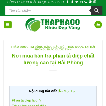
CÔNG TY TNHH THẢO DƯỢC THAPHACO
Skip
Tìm
to
kiếm
sản
content
phẩm
THẢO DƯỢC TẠI ĐỒNG BẰNG BẮC BỘ
,
THẢO DƯỢC TẠI HẢI
PHÒNG
,
THẢO DƯỢC TỈNH
Nơi mua bán trà phan tả diệp chất
lượng cao tại Hải Phòng
Nội dung bài viết
[
Ẩn Mục Lục
]
Phan tả diệp là gì ?
Trà túi lọc phan tả diệp