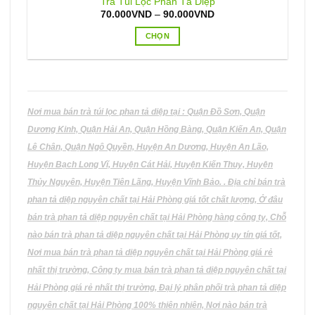
Trà Túi Lọc Phan Tả Diệp
Khoảng
70.000
VND
–
90.000
VND
giá:
từ
CHỌN
70.000VND
đến
Sản
90.000VND
phẩm
này
có
nhiều
Nơi mua bán trà túi lọc phan tả diệp tại : Quận Đồ Sơn, Quận
biến
Dương Kinh, Quận Hải An, Quận Hồng Bàng, Quận Kiến An, Quận
thể.
Lê Chân, Quận Ngô Quyền, Huyện An Dương, Huyện An Lão,
Các
Huyện Bạch Long Vĩ, Huyện Cát Hải, Huyện Kiến Thuỵ, Huyện
tùy
Thủy Nguyên, Huyện Tiên Lãng, Huyện Vĩnh Bảo. . Địa chỉ bán trà
chọn
có
phan tả diệp nguyên chất tại Hải Phòng giá tốt chất lượng, Ở đâu
thể
bán trà phan tả diệp nguyên chất tại Hải Phòng hàng công ty, Chỗ
được
nào bán trà phan tả diệp nguyên chất tại Hải Phòng uy tín giá tốt,
chọn
Nơi mua bán trà phan tả diệp nguyên chất tại Hải Phòng giá rẻ
trên
nhất thị trường, Công ty mua bán trà phan tả diệp nguyên chất tại
trang
Hải Phòng giá rẻ nhất thị trường, Đại lý phân phối trà phan tả diệp
sản
phẩm
nguyên chất tại Hải Phòng 100% thiên nhiên, Nơi nào bán trà