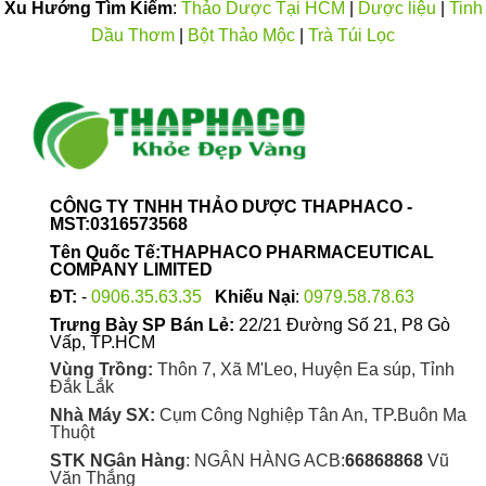
Xu Hướng Tìm Kiếm
:
Thảo Dược Tại HCM
|
Dược liệu
|
Tinh
Dầu Thơm
|
Bột Thảo Mộc
|
Trà Túi Lọc
CÔNG TY TNHH THẢO DƯỢC THAPHACO -
MST:0316573568
Tên Quốc Tế:THAPHACO PHARMACEUTICAL
COMPANY LIMITED
ĐT:
-
0906.35.63.35
Khiếu Nại
:
0979.58.78.63
Trưng Bày SP Bán Lẻ:
22/21 Đường Số 21, P8 Gò
Vấp, TP.HCM
Vùng Trồng:
Thôn 7, Xã M'Leo, Huyện Ea súp, Tỉnh
Đắk Lắk
Nhà Máy SX:
Cụm Công Nghiệp Tân An, TP.Buôn Ma
Thuột
STK NGân Hàng
: NGÂN HÀNG ACB:
66868868
Vũ
Văn Thắng