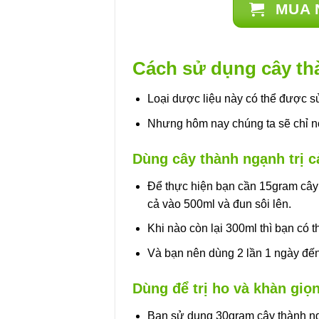
MUA 
có
nhiều
biến
thể.
Cách sử dụng cây th
Các
tùy
Loại dược liệu này có thể được s
chọn
Nhưng hôm nay chúng ta sẽ chỉ nó
có
thể
Dùng cây thành ngạnh trị 
được
chọn
Để thực hiện bạn cần 15gram cây
trên
cả vào 500ml và đun sôi lên.
trang
sản
Khi nào còn lại 300ml thì bạn có 
phẩm
Và bạn nên dùng 2 lần 1 ngày đến 
Dùng để trị ho và khàn giọ
Bạn sử dụng 30gram cây thành ng