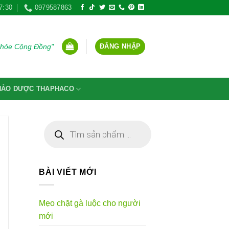
7:30
0979587863
ĐĂNG NHẬP
Khỏe Cộng Đồng"
THẢO DƯỢC THAPHACO
Tìm
kiếm
sản
phẩm
BÀI VIẾT MỚI
Mẹo chặt gà luộc cho người
mới