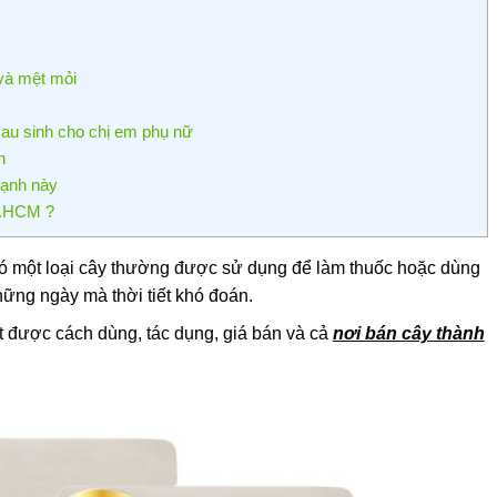
và mệt mỏi
sau sinh cho chị em phụ nữ
n
gạnh này
P.HCM ?
có một loại cây thường được sử dụng để làm thuốc hoặc dùng
những ngày mà thời tiết khó đoán.
ết được cách dùng, tác dụng, giá bán và cả
nơi bán cây thành