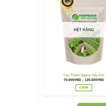
HẾT HÀNG
Cây Thành Ngạnh Sấy Khô
K
70.000
VND
–
120.000
VND
g
t
CHỌN
7
đ
Sản
1
phẩm
này