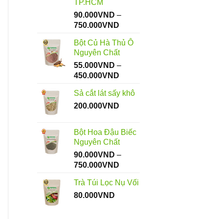
TP.HCM
90.000
VND
–
Khoảng
750.000
VND
giá:
Bột Củ Hà Thủ Ô
từ
Nguyên Chất
90.000VND
55.000
VND
–
đến
Khoảng
450.000
VND
750.000VND
giá:
Sả cắt lát sấy khô
từ
200.000
VND
55.000VND
đến
450.000VND
Bột Hoa Đậu Biếc
Nguyên Chất
90.000
VND
–
Khoảng
750.000
VND
giá:
Trà Túi Lọc Nụ Vối
từ
80.000
VND
90.000VND
đến
750.000VND