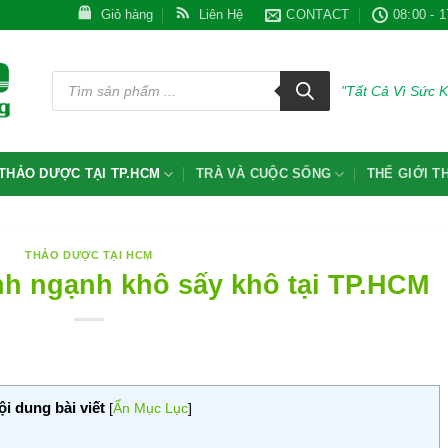
Giỏ hàng
Liên Hệ
CONTACT
08:00 - 1
Tìm
kiếm
"Tất Cả Vì Sức 
sản
phẩm
THẢO DƯỢC TẠI TP.HCM
TRÀ VÀ CUỘC SỐNG
THẾ GIỚI 
THẢO DƯỢC TẠI HCM
nh ngạnh khô sấy khô tại TP.HCM
ội dung bài viết
[
Ẩn Mục Lục
]