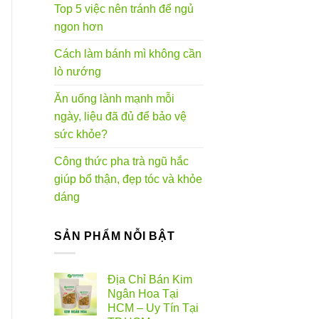
Top 5 việc nên tránh để ngủ
ngon hơn
Cách làm bánh mì không cần
lò nướng
Ăn uống lành mạnh mỗi
ngày, liệu đã đủ để bảo vệ
sức khỏe?
Công thức pha trà ngũ hắc
giúp bổ thận, đẹp tóc và khỏe
dáng
SẢN PHẨM NỖI BẬT
Địa Chỉ Bán Kim
Ngân Hoa Tại
HCM – Uy Tín Tại