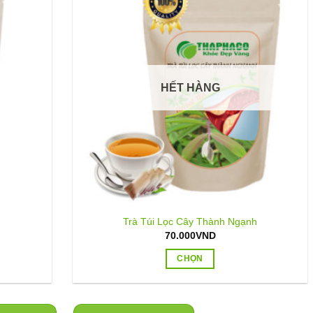
HẾT HÀNG
Trà Túi Lọc Cây Thành Ngạnh
hoảng
70.000
VND
iá:
ừ
CHỌN
0.000VND
ến
Sản
20.000VND
phẩm
này