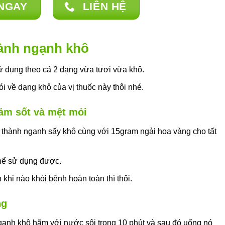
NGAY
LIÊN HỆ
có
nhiều
biến
thể.
ành ngạnh khô
Các
tùy
ử dụng theo cả 2 dạng vừa tươi vừa khô.
chọn
i về dạng khô của vị thuốc này thôi nhé.
có
thể
cảm sốt và mệt mỏi
được
chọn
 thành ngạnh sấy khô cùng với 15gram ngải hoa vàng cho tất
trên
trang
sản
thể sử dụng được.
phẩm
khi nào khỏi bệnh hoàn toàn thì thôi.
ng
ạnh khô hãm với nước sôi trong 10 phút và sau đó uống nó