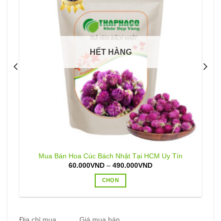
HẾT HÀNG
Mua Bán Hoa Cúc Bách Nhật Tại HCM Uy Tín
Khoảng
60.000
VND
–
490.000
VND
giá:
từ
CHỌN
60.000VND
đến
Sản
490.000VND
phẩm
này
Địa chỉ mua
Giá mua bán