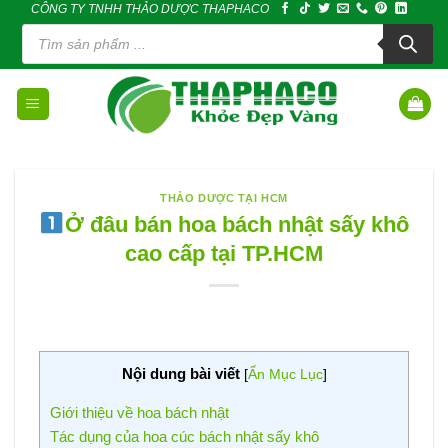
CÔNG TY TNHH THẢO DƯỢC THAPHACO
Skip
Tìm
to
kiếm
sản
content
phẩm
THẢO DƯỢC TẠI HCM
Ở đâu bán hoa bách nhật sấy khô
cao cấp tại TP.HCM
Nội dung bài viết
[
Ẩn Mục Lục
]
Giới thiệu về hoa bách nhật
Tác dụng của hoa cúc bách nhật sấy khô