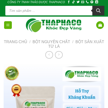
CÔNG TY TNHH THẢO DƯỢC THAPHACO
Skip
Tìm
to
kiếm
sản
content
phẩm
TRANG CHỦ
/
BỘT NGUYÊN CHẤT
/
BỘT SẢN XUẤT
TỪ LÁ