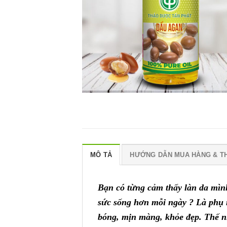
MÔ TẢ
HƯỚNG DẪN MUA HÀNG & T
Bạn có từng cảm thấy làn da mìn
sức sống hơn mỗi ngày ? Là phụ 
bóng, mịn màng, khỏe đẹp. Thế 