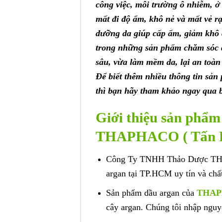
công việc, môi trường ô nhiễm, ở
mất đi độ ẩm, khô nẻ và mất vẻ r
dưỡng da giúp cấp ẩm, giảm khô 
trong những sản phẩm chăm sóc d
sâu, vừa làm mềm da, lại an toàn t
Để biết thêm nhiều thông tin sản
thì bạn hãy tham khảo ngay qua b
Giới thiệu sản phẩm
THAPHACO ( Tấn P
Công Ty TNHH Thảo Dược THAP
argan tại TP.HCM uy tín và chấ
Sản phẩm dầu argan của
THAPH
cây argan. Chúng tôi nhập nguyê