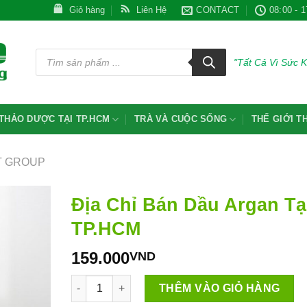
Giỏ hàng
Liên Hệ
CONTACT
08:00 - 1
Tìm
kiếm
"Tất Cả Vì Sức 
sản
phẩm
THẢO DƯỢC TẠI TP.HCM
TRÀ VÀ CUỘC SỐNG
THẾ GIỚI 
T GROUP
Địa Chỉ Bán Dầu Argan Tạ
TP.HCM
159.000
VND
Địa Chỉ Bán Dầu Argan Tại TP.HCM số lượng
THÊM VÀO GIỎ HÀNG