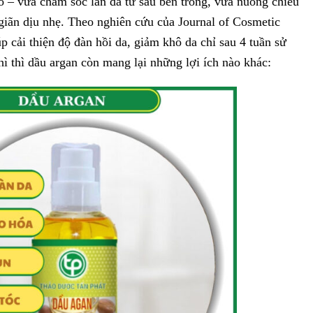
 – vừa chăm sóc làn da từ sâu bên trong, vừa nuông chiều
iãn dịu nhẹ. Theo nghiên cứu của Journal of Cosmetic
 cải thiện độ đàn hồi da, giảm khô da chỉ sau 4 tuần sử
ì thì dầu argan còn mang lại những lợi ích nào khác: