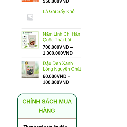
Khoảng
550.000
VND
giá:
Lá Gai Sấy Khô
từ
112.000VND
đến
550.000VND
Nấm Linh Chi Hàn
Quốc Thái Lát
700.000
VND
–
Khoảng
1.300.000
VND
giá:
Đậu Đen Xanh
từ
Lòng Nguyên Chất
700.000VND
60.000
VND
–
đến
Khoảng
100.000
VND
1.300.000VND
giá:
từ
60.000VND
CHÍNH SÁCH MUA
đến
HÀNG
100.000VND
Thanh toán thuận tiện