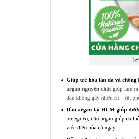
Lợi
Giúp trẻ hóa làn da và chống 
argan nguyên chất
giúp làm mờ
dầu không gây nhờn rít – rất ph
Dầu argan tại HCM giúp dưỡ
omega-6), dầu argan giúp da l
việc điều hòa cả ngày.