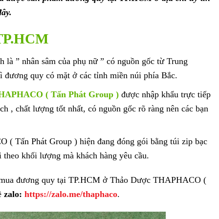
đây.
 TP.HCM
là ” nhân sâm của phụ nữ ” có nguồn gốc từ Trung
ì đương quy có mặt ở các tỉnh miền núi phía Bắc.
HAPHACO ( Tấn Phát Group )
được nhập khẩu trực tiếp
h , chất lượng tốt nhất, có nguồn gốc rõ ràng nên các bạn
 Tấn Phát Group ) hiện đang đóng gói bằng túi zip bạc
i theo khối lượng mà khách hàng yêu cầu.
ặt mua đương quy tại TP.HCM ở Thảo Dược THAPHACO (
về
zalo:
https://zalo.me/thaphaco
.