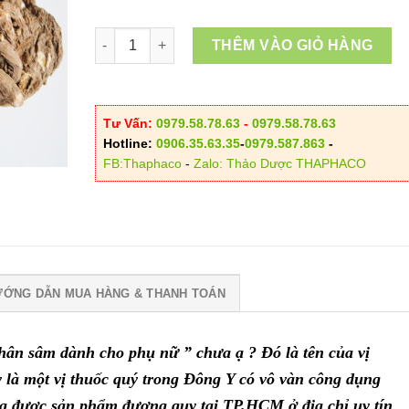
đến
Địa Chỉ Bán Đương Quy Tại TP.HCM số lượng
850.00
THÊM VÀO GIỎ HÀNG
Tư Vấn:
0979.58.78.63
-
0979.58.78.63
Hotline:
0906.35.63.35
-
0979.587.863
-
FB:Thaphaco
-
Zalo: Thảo Dược THAPHACO
ƯỚNG DẪN MUA HÀNG & THANH TOÁN
hân sâm dành cho phụ nữ ” chưa ạ ? Đó là tên của vị
là một vị thuốc quý trong Đông Y có vô vàn công dụng
ua được sản phẩm đương quy tại TP.HCM ở địa chỉ uy tín