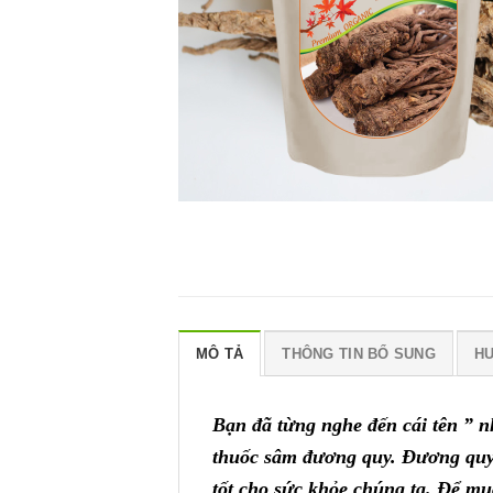
MÔ TẢ
THÔNG TIN BỔ SUNG
H
Bạn đã từng nghe đến cái tên ” n
thuốc sâm đương quy. Đương quy 
tốt cho sức khỏe chúng ta. Để m