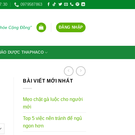
7:30
0979587863
ĐĂNG NHẬP
Khỏe Cộng Đồng"
THẢO DƯỢC THAPHACO
BÀI VIẾT MỚI NHẤT
Mẹo chặt gà luộc cho người
mới
g
Top 5 việc nên tránh để ngủ
ngon hơn
VND