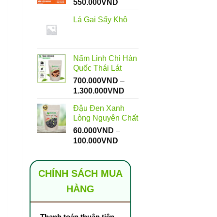
Khoảng
550.000
VND
giá:
Lá Gai Sấy Khô
từ
112.000VND
đến
550.000VND
Nấm Linh Chi Hàn
Quốc Thái Lát
700.000
VND
–
Khoảng
1.300.000
VND
giá:
Đậu Đen Xanh
từ
Lòng Nguyên Chất
700.000VND
60.000
VND
–
đến
Khoảng
100.000
VND
1.300.000VND
giá:
từ
60.000VND
CHÍNH SÁCH MUA
đến
HÀNG
100.000VND
Thanh toán thuận tiện