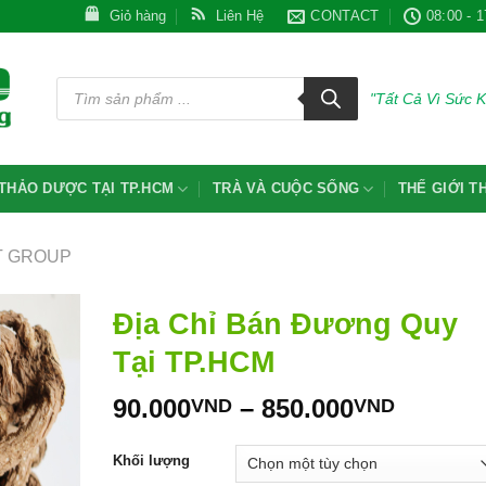
Giỏ hàng
Liên Hệ
CONTACT
08:00 - 1
Tìm
kiếm
"Tất Cả Vì Sức 
sản
phẩm
THẢO DƯỢC TẠI TP.HCM
TRÀ VÀ CUỘC SỐNG
THẾ GIỚI 
T GROUP
Địa Chỉ Bán Đương Quy
Tại TP.HCM
Khoản
90.000
–
850.000
VND
VND
giá:
từ
Khối lượng
90.000