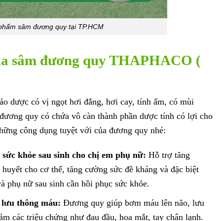
phẩm sâm đương quy tại TP.HCM
của sâm đương quy THAPHACO (
o dược có vị ngọt hơi đắng, hơi cay, tính ấm, có mùi
đương quy có chứa vô càn thành phần dược tính có lợi cho
những công dụng tuyệt với của đương quy nhé:
sức khỏe sau sinh cho chị em phụ nữ:
Hỗ trợ tăng
 huyết cho cơ thể, tăng cường sức đề kháng và đặc biệt
à phụ nữ sau sinh cần hồi phục sức khỏe.
 lưu thông máu:
Đương quy giúp bơm máu lên não, lưu
ảm các triệu chứng như đau đầu, hoa mắt, tay chân lạnh.