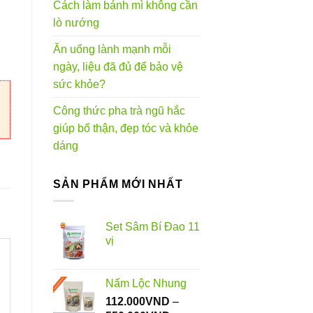
Cách làm bánh mì không cần
lò nướng
0VND
Ăn uống lành mạnh mỗi
ngày, liệu đã đủ để bảo vệ
sức khỏe?
Công thức pha trà ngũ hắc
giúp bổ thận, đẹp tóc và khỏe
dáng
SẢN PHẨM MỚI NHẤT
Set Sâm Bí Đao 11
vị
Nấm Lộc Nhung
112.000
VND
–