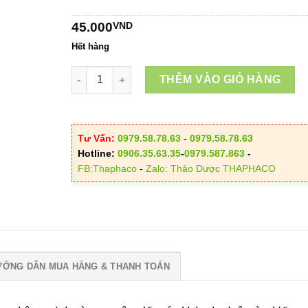
đến
45.000
VND
120.00
Hết hàng
Địa Chỉ Bán Ngải Cứu Khô/Ngải Diệp Tại HCM số 
THÊM VÀO GIỎ HÀNG
Tư Vấn:
0979.58.78.63
-
0979.58.78.63
Hotline:
0906.35.63.35
-
0979.587.863
-
FB:Thaphaco
-
Zalo: Thảo Dược THAPHACO
ƯỚNG DẪN MUA HÀNG & THANH TOÁN