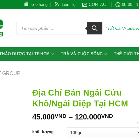
Giỏ hàng
Liên Hệ
CONTACT
08:00 - 1
Tìm
kiếm
"Tất Cả Vì Sức 
sản
phẩm
THẢO DƯỢC TẠI TP.HCM
TRÀ VÀ CUỘC SỐNG
THẾ GIỚI 
T GROUP
Địa Chỉ Bán Ngải Cứu
Khô/Ngải Diệp Tại HCM
Khoản
45.000
–
120.000
VND
VND
giá:
X
từ
khối lượng
45.000