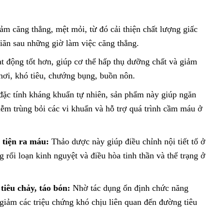
m căng thẳng, mệt mỏi, từ đó cải thiện chất lượng giấc
giãn sau những giờ làm việc căng thẳng.
t động tốt hơn, giúp cơ thể hấp thụ dưỡng chất và giảm
hơi, khó tiêu, chướng bụng, buồn nôn.
ặc tính kháng khuẩn tự nhiên, sản phẩm này giúp ngăn
iễm trùng bỏi các vi khuẩn và hỗ trợ quá trình cầm máu ở
 tiện ra máu:
Thảo dược này giúp điều chỉnh nội tiết tố ở
ng rối loạn kinh nguyệt và điều hòa tinh thần và thể trạng ở
iêu chảy, táo bón:
Nhờ tác dụng ổn định chức năng
giảm các triệu chứng khó chịu liên quan đến đường tiêu