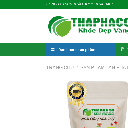
Skip
CÔNG TY TNHH THẢO DƯỢC THAPHACO
to
content
Danh mục sản phẩm
TRANG CHỦ
/
SẢN PHẨM TẤN PHÁ