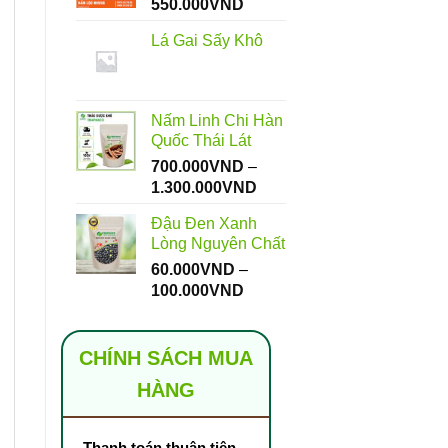
Khoảng
550.000
VND
giá:
Lá Gai Sấy Khô
từ
112.000VND
đến
550.000VND
Nấm Linh Chi Hàn
Quốc Thái Lát
700.000
VND
–
Khoảng
1.300.000
VND
giá:
Đậu Đen Xanh
từ
Lòng Nguyên Chất
700.000VND
60.000
VND
–
đến
Khoảng
100.000
VND
1.300.000VND
giá:
từ
60.000VND
CHÍNH SÁCH MUA
đến
HÀNG
100.000VND
Thanh toán thuận tiện