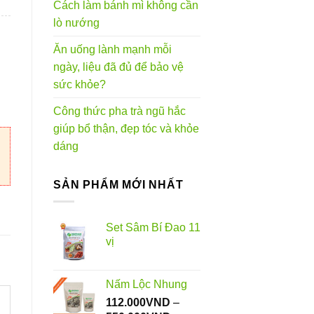
Cách làm bánh mì không cần
lò nướng
0VND
Ăn uống lành mạnh mỗi
ngày, liệu đã đủ để bảo vệ
lượng
sức khỏe?
Công thức pha trà ngũ hắc
giúp bổ thận, đẹp tóc và khỏe
dáng
SẢN PHẨM MỚI NHẤT
Set Sâm Bí Đao 11
vị
Nấm Lộc Nhung
112.000
VND
–