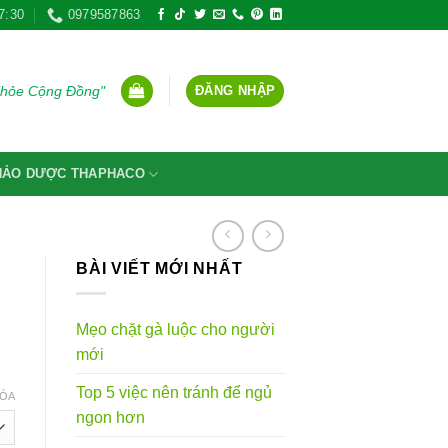
7:30
0979587863
ĐĂNG NHẬP
Khỏe Cộng Đồng"
THẢO DƯỢC THAPHACO
BÀI VIẾT MỚI NHẤT
Mẹo chặt gà luộc cho người
mới
g
Top 5 việc nên tránh để ngủ
ÓA
ngon hơn
VND