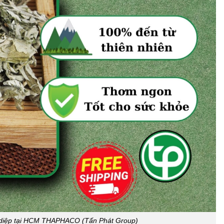
i diệp tại HCM THAPHACO (Tấn Phát Group)