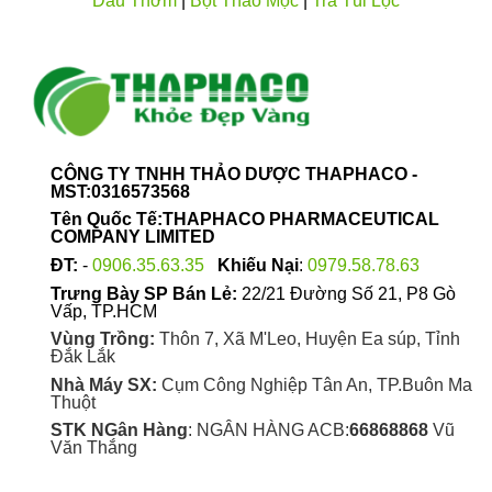
Dầu Thơm
|
Bột Thảo Mộc
|
Trà Túi Lọc
biến
biến
thể.
thể.
Các
Các
tùy
tùy
chọn
chọn
có
có
thể
thể
được
được
CÔNG TY TNHH THẢO DƯỢC THAPHACO -
chọn
chọn
MST:0316573568
trên
trên
Tên Quốc Tế:THAPHACO PHARMACEUTICAL
trang
trang
COMPANY LIMITED
sản
sản
ĐT:
-
0906.35.63.35
Khiếu Nại
:
0979.58.78.63
phẩm
phẩm
Trưng Bày SP Bán Lẻ:
22/21 Đường Số 21, P8 Gò
Vấp, TP.HCM
Vùng Trồng:
Thôn 7, Xã M'Leo, Huyện Ea súp, Tỉnh
Đắk Lắk
Nhà Máy SX:
Cụm Công Nghiệp Tân An, TP.Buôn Ma
Thuột
STK NGân Hàng
: NGÂN HÀNG ACB:
66868868
Vũ
Văn Thắng