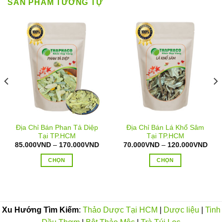
SẢN PHẨM TƯƠNG TỰ
Địa Chỉ Bán Phan Tả Diệp
Địa Chỉ Bán Lá Khổ Sâm
Tại TP.HCM
Tại TP.HCM
oảng
Khoảng
Kho
85.000
VND
–
170.000
VND
70.000
VND
–
120.000
VND
:
giá:
giá:
từ
từ
CHỌN
CHỌN
.000VND
85.000VND
70.
n
đến
đến
Sản
Sản
0.000VND
170.000VND
120
phẩm
phẩm
này
này
có
có
Xu Hướng Tìm Kiếm
:
Thảo Dược Tại HCM
|
Dược liệu
|
Tinh
nhiều
nhiều