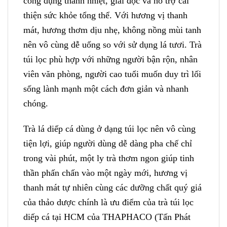
công dụng thanh nhiệt, giải độc và hỗ trợ cải
thiện sức khỏe tổng thể. Với hương vị thanh
mát, hương thơm dịu nhẹ, không nồng mùi tanh
nên vô cùng dễ uống so với sử dụng lá tươi. Trà
túi lọc phù hợp với những người bận rộn, nhân
viên văn phòng, người cao tuổi muốn duy trì lối
sống lành mạnh một cách đơn giản và nhanh
chóng.
Trà lá diếp cá dùng ở dạng túi lọc nên vô cùng
tiện lợi, giúp người dùng dễ dàng pha chế chỉ
trong vài phút, một ly trà thơm ngon giúp tinh
thần phấn chấn vào một ngày mới, hương vị
thanh mát tự nhiên cùng các dưỡng chất quý giá
của thảo dược chính là ưu điểm của trà túi lọc
diếp cá tại HCM của THAPHACO (Tấn Phát