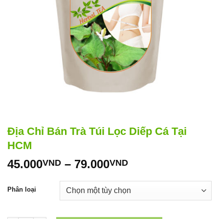
Địa Chỉ Bán Trà Túi Lọc Diếp Cá Tại
HCM
Khoảng
45.000
–
79.000
VND
VND
giá:
từ
Phân loại
45.000VND
đến