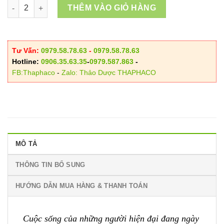
79.000VND
Địa Chỉ Bán Trà Túi Lọc Diếp Cá Tại HCM số lượng
THÊM VÀO GIỎ HÀNG
Tư Vấn:
0979.58.78.63
-
0979.58.78.63
Hotline:
0906.35.63.35
-
0979.587.863
-
FB:Thaphaco
-
Zalo: Thảo Dược THAPHACO
MÔ TẢ
THÔNG TIN BỔ SUNG
HƯỚNG DẪN MUA HÀNG & THANH TOÁN
Cuộc sống của những người hiện đại đang ngày