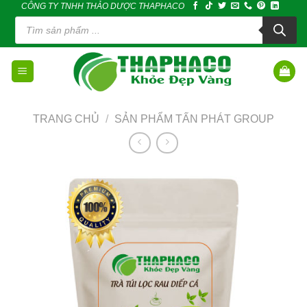
CÔNG TY TNHH THẢO DƯỢC THAPHACO
Skip
Tìm
to
kiếm
sản
content
phẩm
TRANG CHỦ
/
SẢN PHẨM TẤN PHÁT GROUP