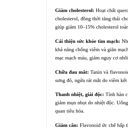
Giảm cholesterol:
Hoạt chất querc
cholesterol, đồng thời tăng thải ch
giúp giảm 10–15% cholesterol toà
Cải thiện sức khỏe tim mạch:
Nhờ
khả năng chống viêm và giãn mạch
mạc mạch máu, giảm nguy cơ nhồi
Chữa đau mắt:
Tanin và flavonoi
sưng đỏ, ngứa rát mắt do viêm kết
Thanh nhiệt, giải độc:
Tính hàn củ
giảm mụn nhọt do nhiệt độc. Uống t
quan tiêu hóa.
Giảm cân:
Flavonoid ức chế hấp t