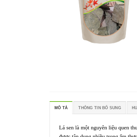
MÔ TẢ
THÔNG TIN BỔ SUNG
H
Lá sen là một nguyên liệu quen t
được tận dụng nhiều trong ẩm thự