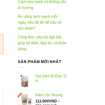
Cách làm bánh mì không cần
0VND
lò nướng
Ăn uống lành mạnh mỗi
ngày, liệu đã đủ để bảo vệ
sức khỏe?
Công thức pha trà ngũ hắc
giúp bổ thận, đẹp tóc và khỏe
dáng
SẢN PHẨM MỚI NHẤT
Set Sâm Bí Đao 11
vị
Nấm Lộc Nhung
112.000
VND
–