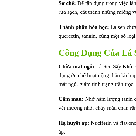
Sơ chế:
Để tận dụng trong việc làm
rửa sạch, cắt thành những miếng v
Thành phần hóa học:
Lá sen chứa
quercetin, tannin, cùng một số loạ
Công Dụng Của Lá
Chữa mất ngủ:
Lá Sen Sấy Khô ch
dụng ức chế hoạt động thần kinh qu
mất ngủ, giảm tình trạng trằn trọc,
Cầm máu:
Nhờ hàm lượng tanin c
vết thương nhỏ, chảy máu chân r
Hạ huyết áp:
Nuciferin và flavono
áp.