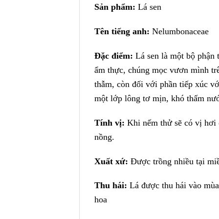
Sản phẩm:
Lá sen
Tên tiếng anh:
Nelumbonaceae
Đặc điểm:
Lá sen là một bộ phận 
ẩm thực, chúng mọc vươn mình trê
thẫm, còn đối với phần tiếp xúc v
một lớp lông tơ mịn, khó thấm nướ
Tính vị:
Khi nếm thử sẽ có vị hơi
nồng.
Xuất xứ:
Được trồng nhiều tại mi
Thu hái:
Lá được thu hái vào mùa 
hoa