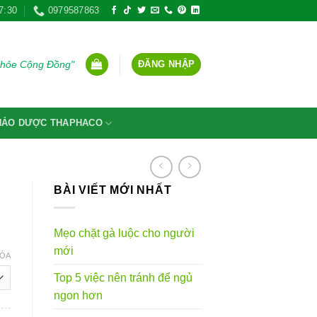
7:30
0979587863
ĐĂNG NHẬP
Khỏe Cộng Đồng"
THẢO DƯỢC THAPHACO
BÀI VIẾT MỚI NHẤT
Mẹo chặt gà luộc cho người
g
mới
ÓA
Top 5 việc nên tránh để ngủ
VND
ngon hơn