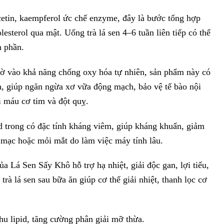
etin, kaempferol ức chế enzyme, đây là bước tổng hợp
olesterol qua mật. Uống trà lá sen 4–6 tuần liên tiếp có thể
n phần.
 vào khả năng chống oxy hóa tự nhiên, sản phẩm này có
, giúp ngăn ngừa xơ vữa động mạch, bảo vệ tế bào nội
 máu cơ tim và đột quỵ.
d trong có đặc tính kháng viêm, giúp kháng khuẩn, giảm
 mạc hoặc mỏi mắt do làm việc máy tính lâu.
a Lá Sen Sấy Khô hỗ trợ hạ nhiệt, giải độc gan, lợi tiểu,
rà lá sen sau bữa ăn giúp cơ thể giải nhiệt, thanh lọc cơ
hu lipid, tăng cường phân giải mỡ thừa.