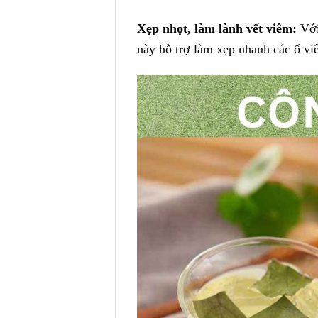
Xẹp nhọt, làm lành vết viêm:
Với
này hỗ trợ làm xẹp nhanh các ổ v