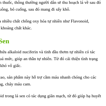
 thuốc, thông thường người dân sẽ thu hoạch lá về sau đó
uông, bỏ cuống, sau đó mang đi sấy khô.
 nhiều chất chống oxy hóa tự nhiên như Flavonoid,
i khoáng chất khác.
 Sen
ứa alkaloid nuciferin và tinh dầu thơm tự nhiên có tác
á mức, giúp an thần tự nhiên. Từ đó cải thiện tình trạng
 khó vô giấc.
ao, sản phẩm này hỗ trợ cầm máu nhanh chóng cho các
ăng, chảy máu cam.
id trong lá sen có tác dụng giãn mạch, từ đó giúp hạ huyết