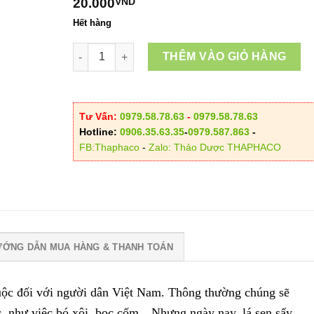
20.000
VND
120.00
Hết hàng
Lá Sen Sấy Khô số lượng
THÊM VÀO GIỎ HÀNG
Tư Vấn:
0979.58.78.63
-
0979.58.78.63
Hotline:
0906.35.63.35
-
0979.587.863
-
FB:Thaphaco
-
Zalo: Thảo Dược THAPHACO
ƯỚNG DẪN MUA HÀNG & THANH TOÁN
huộc đối với người dân Việt Nam. Thông thường chúng sẽ
c, như việc bó xôi, bọc cốm…Nhưng ngày nay, lá sen sấy