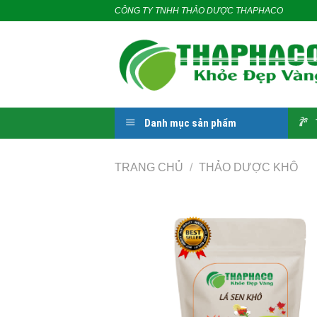
Skip
CÔNG TY TNHH THẢO DƯỢC THAPHACO
to
content
Danh mục sản phẩm
TRANG CHỦ
/
THẢO DƯỢC KHÔ