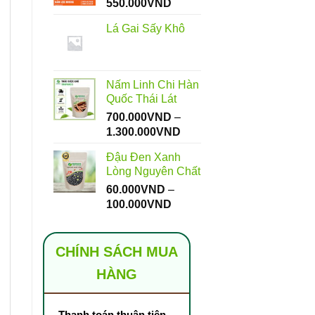
Khoảng
550.000
VND
giá:
Lá Gai Sấy Khô
từ
112.000VND
đến
550.000VND
Nấm Linh Chi Hàn
Quốc Thái Lát
700.000
VND
–
Khoảng
1.300.000
VND
giá:
Đậu Đen Xanh
từ
Lòng Nguyên Chất
700.000VND
60.000
VND
–
đến
Khoảng
100.000
VND
1.300.000VND
giá:
từ
60.000VND
CHÍNH SÁCH MUA
đến
HÀNG
100.000VND
Thanh toán thuận tiện