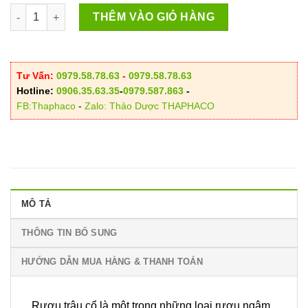
Quả Trâu Cổ Ngâm Rượu số lượng
THÊM VÀO GIỎ HÀNG
Tư Vấn:
0979.58.78.63
-
0979.58.78.63
Hotline:
0906.35.63.35
-
0979.587.863
-
FB:Thaphaco
-
Zalo: Thảo Dược THAPHACO
MÔ TẢ
THÔNG TIN BỔ SUNG
HƯỚNG DẪN MUA HÀNG & THANH TOÁN
Rượu trâu cổ là một trong những loại rượu ngâm