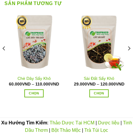
SẢN PHẨM TƯƠNG TỰ
Chè Dây Sấy Khô
Sài Đất Sấy Khô
oảng
Khoảng
Kho
60.000
VND
–
110.000
VND
29.000
VND
–
120.000
VND
:
giá:
giá:
từ
từ
CHỌN
CHỌN
.000VND
60.000VND
29.
n
đến
đến
Sản
Sản
0.000VND
110.000VND
120
phẩm
phẩm
này
này
có
có
Xu Hướng Tìm Kiếm
:
Thảo Dược Tại HCM
|
Dược liệu
|
Tinh
nhiều
nhiều
Dầu Thơm
|
Bột Thảo Mộc
|
Trà Túi Lọc
biến
biến