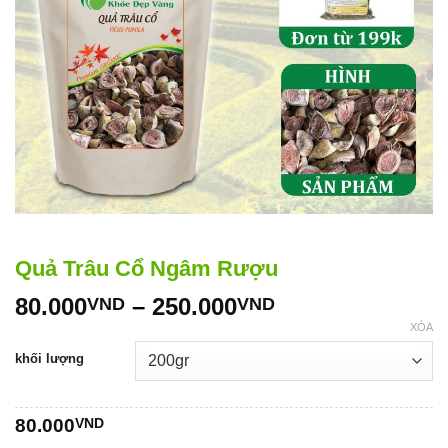
Quả Trâu Cổ Ngâm Rượu
Khoảng
80.000
–
250.000
VND
VND
giá:
XÓA
từ
khối lượng
80.000VND
đến
250.000VND
80.000
VND