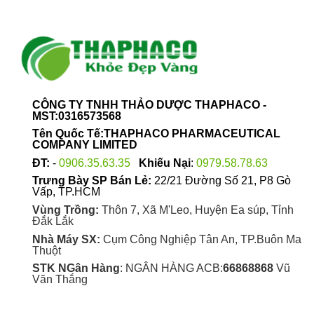
thể.
thể.
Các
Các
tùy
tùy
chọn
chọn
có
có
thể
thể
được
được
CÔNG TY TNHH THẢO DƯỢC THAPHACO -
chọn
chọn
MST:0316573568
trên
trên
Tên Quốc Tế:THAPHACO PHARMACEUTICAL
trang
trang
COMPANY LIMITED
sản
sản
ĐT:
-
0906.35.63.35
Khiếu Nại
:
0979.58.78.63
phẩm
phẩm
Trưng Bày SP Bán Lẻ:
22/21 Đường Số 21, P8 Gò
Vấp, TP.HCM
Vùng Trồng:
Thôn 7, Xã M'Leo, Huyện Ea súp, Tỉnh
Đắk Lắk
Nhà Máy SX:
Cụm Công Nghiệp Tân An, TP.Buôn Ma
Thuột
STK NGân Hàng
: NGÂN HÀNG ACB:
66868868
Vũ
Văn Thắng