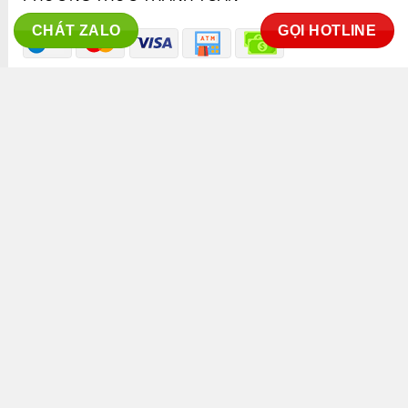
CHÁT ZALO
GỌI HOTLINE
ĐÃ THÔNG BÁO BỘ CÔNG THƯƠNG
KÊNH TRUYỀN THÔNG
Copyright 2026 ©
Thaphaco Co.,ltd