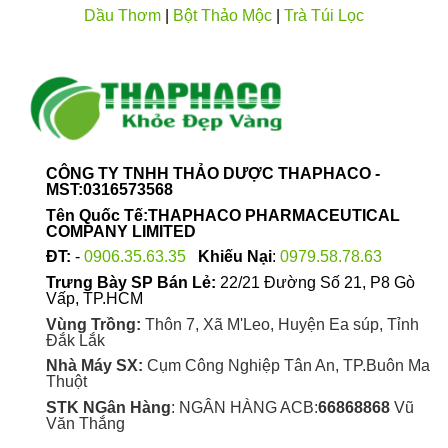
chọn
Dầu Thơm
|
Bột Thảo Mộc
|
Trà Túi Lọc
được
trên
chọn
trang
trên
sản
trang
phẩm
sản
phẩm
CÔNG TY TNHH THẢO DƯỢC THAPHACO -
MST:0316573568
Tên Quốc Tế:THAPHACO PHARMACEUTICAL
COMPANY LIMITED
ĐT:
-
0906.35.63.35
Khiếu Nại
:
0979.58.78.63
Trưng Bày SP Bán Lẻ:
22/21 Đường Số 21, P8 Gò
Vấp, TP.HCM
Vùng Trồng:
Thôn 7, Xã M'Leo, Huyện Ea súp, Tỉnh
Đắk Lắk
Nhà Máy SX:
Cụm Công Nghiệp Tân An, TP.Buôn Ma
Thuột
STK NGân Hàng
: NGÂN HÀNG ACB:
66868868
Vũ
Văn Thắng