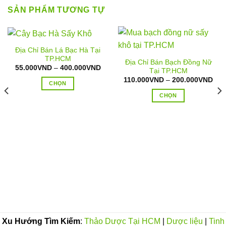
SẢN PHẨM TƯƠNG TỰ
Địa Chỉ Bán Lá Bạc Hà Tại
TP.HCM
Địa Chỉ Bán Bạch Đồng Nữ
Khoảng
55.000
VND
–
400.000
VND
Tại TP.HCM
giá:
Kho
110.000
VND
–
200.000
VND
từ
CHỌN
giá:
55.000VND
từ
đến
Sản
CHỌN
110
400.000VND
đến
phẩm
Sản
200
này
phẩm
có
này
nhiều
có
biến
nhiều
oảng
thể.
biến
:
Các
thể.
.000VND
tùy
n
Các
0.000VND
chọn
tùy
có
chọn
thể
có
Xu Hướng Tìm Kiếm
:
Thảo Dược Tại HCM
|
Dược liệu
|
Tinh
được
thể