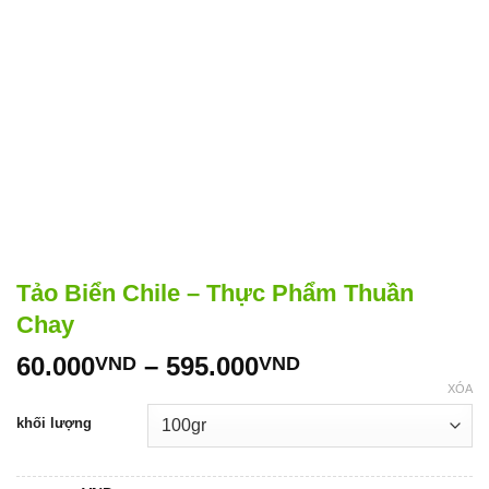
Tảo Biển Chile – Thực Phẩm Thuần
Chay
Khoảng
60.000
–
595.000
VND
VND
giá:
XÓA
từ
khối lượng
60.000VND
đến