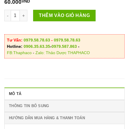
595.000VND
60.000
VND
Tảo Biển Chile - Thực Phẩm Thuần Chay số lượng
THÊM VÀO GIỎ HÀNG
Tư Vấn:
0979.58.78.63
-
0979.58.78.63
Hotline:
0906.35.63.35
-
0979.587.863
-
FB:Thaphaco
-
Zalo: Thảo Dược THAPHACO
MÔ TẢ
THÔNG TIN BỔ SUNG
HƯỚNG DẪN MUA HÀNG & THANH TOÁN