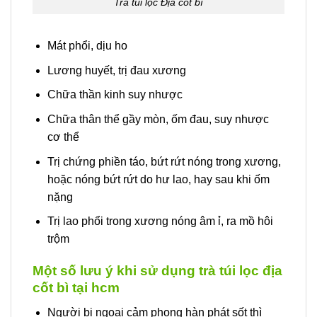
Trà túi lọc Địa cốt bì
Mát phổi, dịu ho
Lương huyết, trị đau xương
Chữa thần kinh suy nhược
Chữa thân thể gầy mòn, ốm đau, suy nhược
cơ thể
Trị chứng phiền táo, bứt rứt nóng trong xương,
hoặc nóng bứt rứt do hư lao, hay sau khi ốm
nặng
Trị lao phổi trong xương nóng âm ỉ, ra mồ hôi
trộm
Một số lưu ý khi sử dụng trà túi lọc địa
cốt bì tại hcm
Người bị ngoại cảm phong hàn phát sốt thì