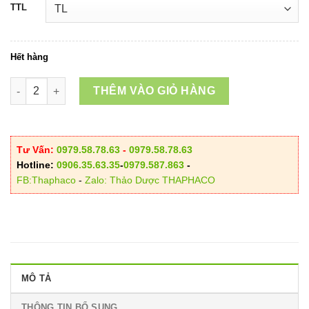
TTL
Hết hàng
Trà Túi Lọc Địa Cốt Bì số lượng
THÊM VÀO GIỎ HÀNG
Tư Vấn:
0979.58.78.63
-
0979.58.78.63
Hotline:
0906.35.63.35
-
0979.587.863
-
FB:Thaphaco
-
Zalo: Thảo Dược THAPHACO
MÔ TẢ
THÔNG TIN BỔ SUNG