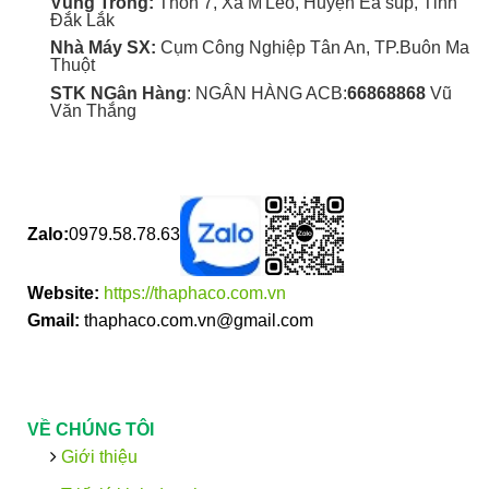
Vùng Trồng:
Thôn 7, Xã M'Leo, Huyện Ea súp, Tỉnh
Đắk Lắk
Nhà Máy SX:
Cụm Công Nghiệp Tân An, TP.Buôn Ma
Thuột
STK NGân Hàng
: NGÂN HÀNG ACB:
66868868
Vũ
Văn Thắng
Zalo:
0979.58.78.63
Website:
https://thaphaco.com.vn
Gmail:
thaphaco.com.vn@gmail.com
VỀ CHÚNG TÔI
Giới thiệu