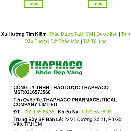
CHỌN
CHỌN
Sản
Sản
phẩm
phẩm
này
này
có
có
Xu Hướng Tìm Kiếm
:
Thảo Dược Tại HCM
|
Dược liệu
|
Tinh
nhiều
nhiều
Dầu Thơm
|
Bột Thảo Mộc
|
Trà Túi Lọc
biến
biến
thể.
thể.
Các
Các
tùy
tùy
chọn
chọn
có
có
thể
thể
được
được
CÔNG TY TNHH THẢO DƯỢC THAPHACO -
chọn
chọn
MST:0316573568
trên
trên
Tên Quốc Tế:THAPHACO PHARMACEUTICAL
trang
trang
COMPANY LIMITED
sản
sản
ĐT:
-
0906.35.63.35
Khiếu Nại
:
0979.58.78.63
phẩm
phẩm
Trưng Bày SP Bán Lẻ:
22/21 Đường Số 21, P8 Gò
Vấp, TP.HCM