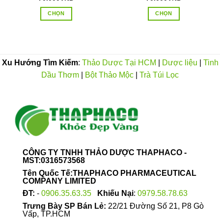
CHỌN
CHỌN
Sản
Sản
phẩm
phẩm
này
này
có
có
Xu Hướng Tìm Kiếm
:
Thảo Dược Tại HCM
|
Dược liệu
|
Tinh
nhiều
nhiều
Dầu Thơm
|
Bột Thảo Mộc
|
Trà Túi Lọc
biến
biến
thể.
thể.
Các
Các
tùy
tùy
chọn
chọn
có
có
thể
thể
được
được
CÔNG TY TNHH THẢO DƯỢC THAPHACO -
chọn
chọn
MST:0316573568
trên
trên
Tên Quốc Tế:THAPHACO PHARMACEUTICAL
trang
trang
COMPANY LIMITED
sản
sản
ĐT:
-
0906.35.63.35
Khiếu Nại
:
0979.58.78.63
phẩm
phẩm
Trưng Bày SP Bán Lẻ:
22/21 Đường Số 21, P8 Gò
Vấp, TP.HCM