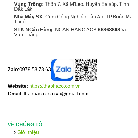
Vùng Trồng:
Thôn 7, Xã M'Leo, Huyện Ea súp, Tỉnh
Đắk Lắk
Nhà Máy SX:
Cụm Công Nghiệp Tân An, TP.Buôn Ma
Thuột
STK NGân Hàng
: NGÂN HÀNG ACB:
66868868
Vũ
Văn Thắng
Zalo:
0979.58.78.63
Website:
https://thaphaco.com.vn
Gmail:
thaphaco.com.vn@gmail.com
VỀ CHÚNG TÔI
Giới thiệu