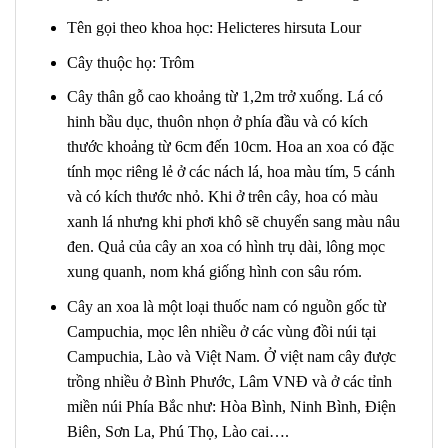
Tên gọi theo khoa học: Helicteres hirsuta Lour
Cây thuộc họ: Trôm
Cây thân gỗ cao khoảng từ 1,2m trở xuống. Lá có
hinh bầu dục, thuôn nhọn ở phía đầu và có kích
thước khoảng từ 6cm đến 10cm. Hoa an xoa có đặc
tính mọc riêng lẻ ở các nách lá, hoa màu tím, 5 cánh
và có kích thước nhỏ. Khi ở trên cây, hoa có màu
xanh lá nhưng khi phơi khô sẽ chuyển sang màu nâu
đen. Quả của cây an xoa có hình trụ dài, lông mọc
xung quanh, nom khá giống hình con sâu róm.
Cây an xoa là một loại thuốc nam có nguồn gốc từ
Campuchia, mọc lên nhiều ở các vùng đồi núi tại
Campuchia, Lào và Việt Nam. Ở việt nam cây được
trồng nhiều ở Bình Phước, Lâm VNĐ và ở các tỉnh
miền núi Phía Bắc như: Hòa Bình, Ninh Bình, Điện
Biên, Sơn La, Phú Thọ, Lào cai….