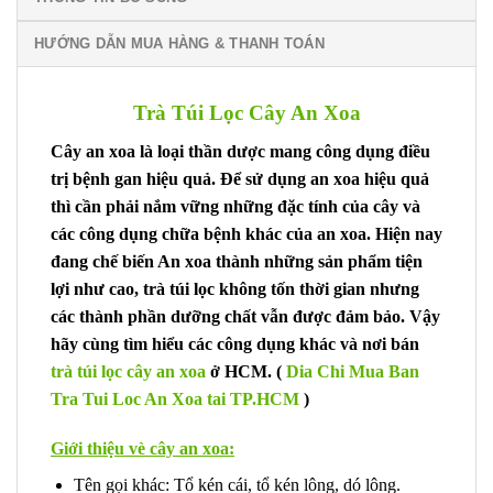
HƯỚNG DẪN MUA HÀNG & THANH TOÁN
Trà Túi Lọc Cây An Xoa
Cây an xoa là loại thần dược mang công dụng điều
trị bệnh gan hiệu quả. Để sử dụng an xoa hiệu quả
thì cần phải nắm vững những đặc tính của cây và
các công dụng chữa bệnh khác của an xoa. Hiện nay
đang chế biến An xoa thành những sản phẩm tiện
lợi như cao, trà túi lọc không tốn thời gian nhưng
các thành phần dưỡng chất vẫn được đảm bảo. Vậy
hãy cùng tìm hiểu các công dụng khác và nơi bán
trà túi lọc cây an xoa
ở HCM. (
Dia Chi Mua Ban
Tra Tui Loc An Xoa tai TP.HCM
)
Giới thiệu vè cây an xoa:
Tên gọi khác: Tổ kén cái, tổ kén lông, dó lông.