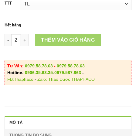
TTT
Hết hàng
Trà Túi Lọc Cây An Xoa số lượng
THÊM VÀO GIỎ HÀNG
Tư Vấn:
0979.58.78.63
-
0979.58.78.63
Hotline:
0906.35.63.35
-
0979.587.863
-
FB:Thaphaco
-
Zalo: Thảo Dược THAPHACO
MÔ TẢ
THÔNG TIN BỔ SUNG