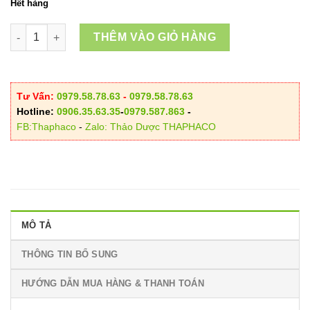
Hết hàng
Trà Túi Lọc Lá Tía Tô số lượng
THÊM VÀO GIỎ HÀNG
Tư Vấn:
0979.58.78.63
-
0979.58.78.63
Hotline:
0906.35.63.35
-
0979.587.863
-
FB:Thaphaco
-
Zalo: Thảo Dược THAPHACO
MÔ TẢ
THÔNG TIN BỔ SUNG
HƯỚNG DẪN MUA HÀNG & THANH TOÁN