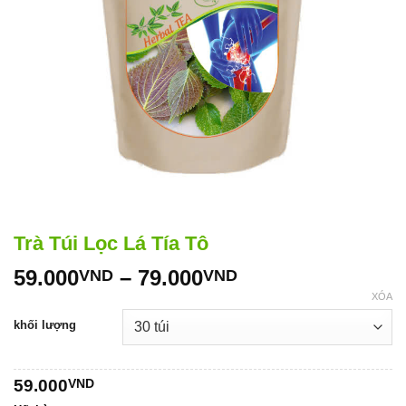
Trà Túi Lọc Lá Tía Tô
Khoảng
59.000
–
79.000
VND
VND
giá:
XÓA
từ
khối lượng
59.000VND
đến
79.000VND
59.000
VND