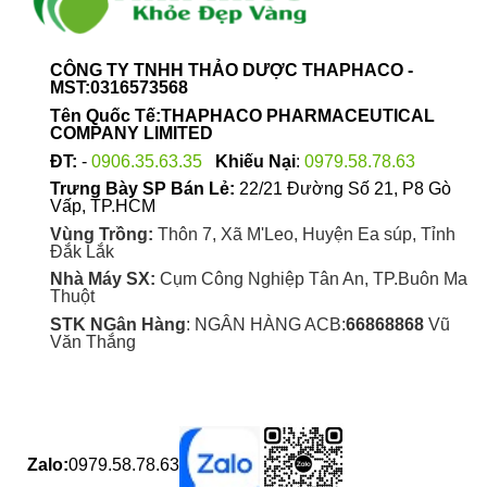
thể
thể
được
được
chọn
chọn
CÔNG TY TNHH THẢO DƯỢC THAPHACO -
MST:0316573568
trên
trên
trang
trang
Tên Quốc Tế:THAPHACO PHARMACEUTICAL
COMPANY LIMITED
sản
sản
phẩm
phẩm
ĐT:
-
0906.35.63.35
Khiếu Nại
:
0979.58.78.63
Trưng Bày SP Bán Lẻ:
22/21 Đường Số 21, P8 Gò
Vấp, TP.HCM
Vùng Trồng:
Thôn 7, Xã M'Leo, Huyện Ea súp, Tỉnh
Đắk Lắk
Nhà Máy SX:
Cụm Công Nghiệp Tân An, TP.Buôn Ma
Thuột
STK NGân Hàng
: NGÂN HÀNG ACB:
66868868
Vũ
Văn Thắng
Zalo:
0979.58.78.63