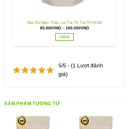
Địa Chỉ Bán Thân Lá Tía Tô Tại TP.HCM
Khoảng
85.000
VND
–
160.000
VND
giá:
từ
CHỌN
D
85.000VND
đến
Sản
ND
160.000VND
phẩm
này
có
5/5 - (1 Lượt đánh
nhiều
giá)
biến
thể.
Các
tùy
chọn
SẢN PHẨM TƯƠNG TỰ
có
thể
được
chọn
trên