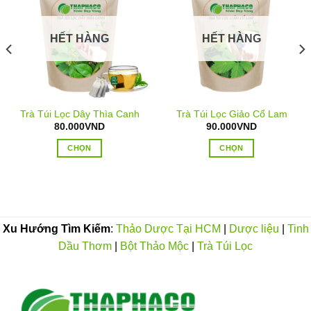
trang
sản
HẾT HÀNG
HẾT HÀNG
phẩm
Trà Túi Lọc Dây Thìa Canh
Trà Túi Lọc Giảo Cổ Lam
80.000
VND
90.000
VND
CHỌN
CHỌN
Sản
Sản
phẩm
phẩm
này
này
có
có
nhiều
nhiều
Xu Hướng Tìm Kiếm
:
Thảo Dược Tại HCM
|
Dược liệu
|
Tinh
biến
biến
Dầu Thơm
|
Bột Thảo Mộc
|
Trà Túi Lọc
thể.
thể.
Các
Các
tùy
tùy
chọn
chọn
có
có