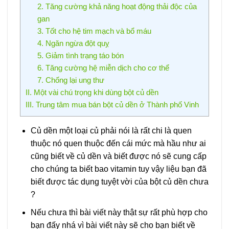
2. Tăng cường khả năng hoạt động thải độc của
gan
3. Tốt cho hệ tim mạch và bổ máu
4. Ngăn ngừa đột quỵ
5. Giảm tình trạng táo bón
6. Tăng cường hệ miễn dịch cho cơ thể
7. Chống lại ung thư
II. Một vài chú trọng khi dùng bột củ dền
III. Trung tâm mua bán bột củ dền ở Thành phố Vinh
Củ dền một loại củ phải nói là rất chi là quen
thuộc nó quen thuộc đến cái mức mà hầu như ai
cũng biết về củ dền và biết được nó sẽ cung cấp
cho chúng ta biết bao vitamin tuy vậy liệu bạn đã
biết được tác dụng tuyệt vời của bột củ dền chưa
?
Nếu chưa thì bài viết này thật sự rất phù hợp cho
bạn đấy nhá vì bài viết này sẽ cho bạn biết về