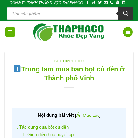
CÔNG TY TNHH THẢO DƯỢC THAPHACO
Skip
Tìm
to
kiếm
sản
content
phẩm
BỘT DƯỢC LIỆU
Trung tâm mua bán bột củ dền ở
Thành phố Vinh
Nội dung bài viết
[
Ẩn Mục Lục
]
I. Tác dụng của bột củ dền
1. Giúp điều hòa huyết áp