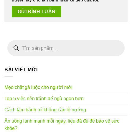
duyệt này cho lần bình luận kế tiếp của tôi.
Tìm
kiếm
sản
phẩm
BÀI VIẾT MỚI
Mẹo chặt gà luộc cho người mới
Top 5 việc nên tránh để ngủ ngon hơn
Cách làm bánh mì không cần lò nướng
Ăn uống lành mạnh mỗi ngày, liệu đã đủ để bảo vệ sức
khỏe?