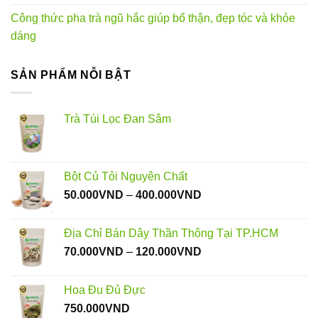
Công thức pha trà ngũ hắc giúp bổ thận, đẹp tóc và khỏe
dáng
SẢN PHẨM NỖI BẬT
Trà Túi Lọc Đan Sâm
Bột Củ Tỏi Nguyên Chất
Khoảng
50.000
VND
–
400.000
VND
giá:
từ
Địa Chỉ Bán Dây Thần Thông Tại TP.HCM
50.000VND
Khoảng
70.000
VND
–
120.000
VND
đến
giá:
400.000VND
từ
Hoa Đu Đủ Đực
70.000VND
750.000
VND
đến