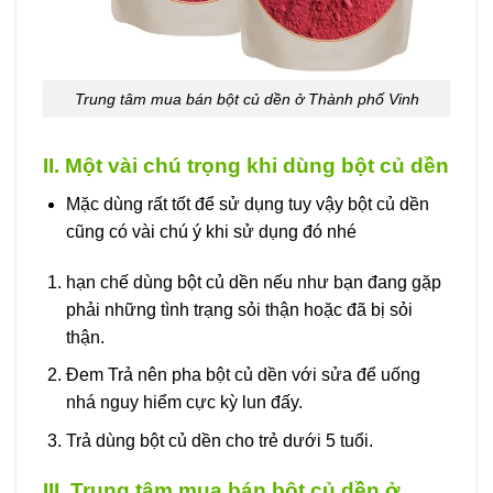
Trung tâm mua bán bột củ dền ở Thành phố Vinh
II. Một vài chú trọng khi dùng bột củ dền
Mặc dùng rất tốt để sử dụng tuy vậy bột củ dền
cũng có vài chú ý khi sử dụng đó nhé
hạn chế dùng bột củ dền nếu như bạn đang gặp
phải những tình trạng sỏi thận hoặc đã bị sỏi
thận.
Đem Trả nên pha bột củ dền với sửa để uống
nhá nguy hiểm cực kỳ lun đấy.
Trả dùng bột củ dền cho trẻ dưới 5 tuổi.
III. Trung tâm mua bán bột củ dền ở