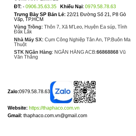
ĐT:
-
0906.35.63.35
Khiếu Nại
:
0979.58.78.63
Trưng Bày SP Bán Lẻ:
22/21 Đường Số 21, P8 Gò
Vấp, TP.HCM
Vùng Trồng:
Thôn 7, Xã M'Leo, Huyện Ea súp, Tỉnh
Đắk Lắk
Nhà Máy SX:
Cụm Công Nghiệp Tân An, TP.Buôn Ma
Thuột
STK NGân Hàng
: NGÂN HÀNG ACB:
66868868
Vũ
Văn Thắng
Zalo:
0979.58.78.63
Website:
https://thaphaco.com.vn
Gmail:
thaphaco.com.vn@gmail.com