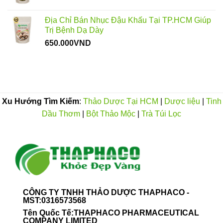
120.000VND
Địa Chỉ Bán Nhục Đậu Khấu Tại TP.HCM Giúp
Trị Bệnh Dạ Dày
650.000
VND
Xu Hướng Tìm Kiếm
:
Thảo Dược Tại HCM
|
Dược liệu
|
Tinh
Dầu Thơm
|
Bột Thảo Mộc
|
Trà Túi Lọc
CÔNG TY TNHH THẢO DƯỢC THAPHACO -
MST:0316573568
Tên Quốc Tế:THAPHACO PHARMACEUTICAL
COMPANY LIMITED