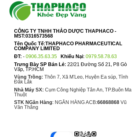
CÔNG TY TNHH THẢO DƯỢC THAPHACO -
MST:0316573568
Tên Quốc Tế:THAPHACO PHARMACEUTICAL
COMPANY LIMITED
ĐT:
-
0906.35.63.35
Khiếu Nại
:
0979.58.78.63
Trưng Bày SP Bán Lẻ:
22/21 Đường Số 21, P8 Gò
Vấp, TP.HCM
Vùng Trồng:
Thôn 7, Xã M'Leo, Huyện Ea súp, Tỉnh
Đắk Lắk
Nhà Máy SX:
Cụm Công Nghiệp Tân An, TP.Buôn Ma
Thuột
STK NGân Hàng
: NGÂN HÀNG ACB:
66868868
Vũ
Văn Thắng