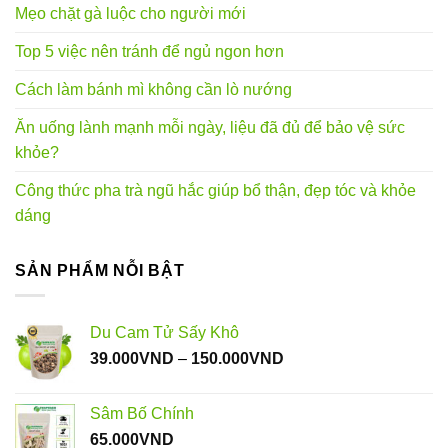
Mẹo chặt gà luộc cho người mới
Top 5 việc nên tránh để ngủ ngon hơn
Cách làm bánh mì không cần lò nướng
Ăn uống lành mạnh mỗi ngày, liệu đã đủ để bảo vệ sức
khỏe?
Công thức pha trà ngũ hắc giúp bổ thận, đẹp tóc và khỏe
dáng
SẢN PHẨM NỖI BẬT
Du Cam Tử Sấy Khô
Khoảng
39.000
VND
–
150.000
VND
giá:
từ
Sâm Bố Chính
39.000VND
65.000
VND
đến