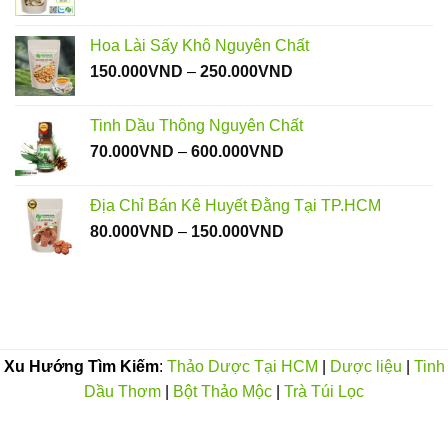
150.000VND
Hoa Lài Sấy Khô Nguyên Chất
Khoảng
150.000
VND
–
250.000
VND
giá:
từ
Tinh Dầu Thông Nguyên Chất
150.000VND
Khoảng
70.000
VND
–
600.000
VND
đến
giá:
250.000VND
từ
Địa Chỉ Bán Kê Huyết Đằng Tại TP.HCM
70.000VND
Khoảng
80.000
VND
–
150.000
VND
đến
giá:
600.000VND
từ
80.000VND
đến
150.000VND
Xu Hướng Tìm Kiếm
:
Thảo Dược Tại HCM
|
Dược liệu
|
Tinh
Dầu Thơm
|
Bột Thảo Mộc
|
Trà Túi Lọc