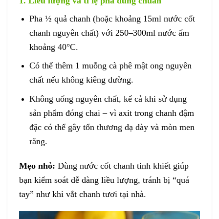
1. Liều lượng và tỉ lệ pha đúng chuẩn
Pha ½ quả chanh (hoặc khoảng 15ml nước cốt
chanh nguyên chất) với 250–300ml nước ấm
khoảng 40°C.
Có thể thêm 1 muỗng cà phê mật ong nguyên
chất nếu không kiêng đường.
Không uống nguyên chất, kể cả khi sử dụng
sản phẩm đóng chai – vì axit trong chanh đậm
đặc có thể gây tổn thương dạ dày và mòn men
răng.
Mẹo nhỏ:
Dùng nước cốt chanh tinh khiết giúp
bạn kiểm soát dễ dàng liều lượng, tránh bị “quá
tay” như khi vắt chanh tươi tại nhà.