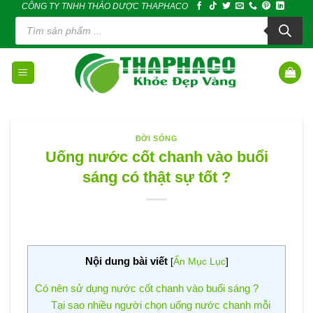
CÔNG TY TNHH THẢO DƯỢC THAPHACO
Skip
Tìm
to
kiếm
sản
content
phẩm
ĐỜI SỐNG
Uống nước cốt chanh vào buổi
sáng có thật sự tốt ?
Nội dung bài viết
[
Ẩn Mục Lục
]
Có nên sử dụng nước cốt chanh vào buổi sáng ?
Tại sao nhiều người chọn uống nước chanh mỗi