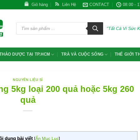
Giỏ hàng
Liên Hệ
CONTACT
08:00 - 1
Tìm
kiếm
"Tất Cả Vì Sức 
sản
phẩm
THẢO DƯỢC TẠI TP.HCM
TRÀ VÀ CUỘC SỐNG
THẾ GIỚI 
NGUYÊN LIỆU SỈ
ùng 5kg loại 200 quả hoặc 5kg 260
quả
ội dung bài viết
[
Ẩn Mục Lục
]