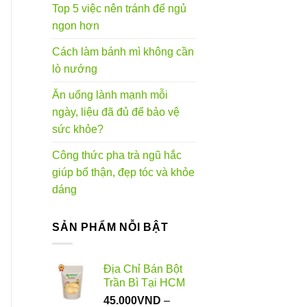
Top 5 việc nên tránh để ngủ
ngon hơn
Cách làm bánh mì không cần
lò nướng
Ăn uống lành mạnh mỗi
ngày, liệu đã đủ để bảo vệ
sức khỏe?
Công thức pha trà ngũ hắc
giúp bổ thận, đẹp tóc và khỏe
dáng
SẢN PHẨM NỖI BẬT
Địa Chỉ Bán Bột
Trần Bì Tại HCM
45.000
VND
–