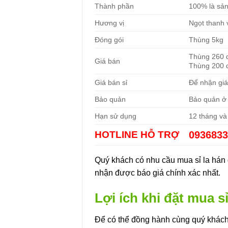
Thành phần
100% là sả
Hương vị
Ngọt thanh 
Đóng gói
Thùng 5kg
Thùng 260 
Giá bán
Thùng 200 
Giá bán sỉ
Để nhận giá 
Bảo quản
Bảo quản ở 
Hạn sử dụng
12 tháng và 
HOTLINE HỖ TRỢ
093683
Quý khách có nhu cầu mua sỉ la hán qu
nhận được báo giá chính xác nhất.
Lợi ích khi đặt mua 
Để có thể đồng hành cùng quý khách