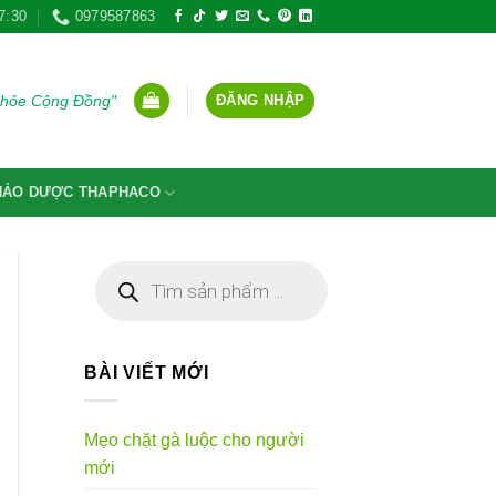
7:30
0979587863
ĐĂNG NHẬP
Khỏe Cộng Đồng"
THẢO DƯỢC THAPHACO
Tìm
kiếm
sản
phẩm
BÀI VIẾT MỚI
Mẹo chặt gà luộc cho người
mới