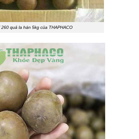
ỉ 260 quả la hán 5kg của THAPHACO