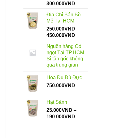
Khoảng
300.000
VND
giá:
Địa Chỉ Bán Bồ
từ
Mễ Tại HCM
45.000VND
250.000
VND
–
đến
Khoảng
450.000
VND
300.000VND
giá:
Nguồn hàng Cỏ
từ
ngọt Tại TP.HCM -
250.000VND
Sỉ tận gốc không
đến
qua trung gian
450.000VND
Hoa Đu Đủ Đực
750.000
VND
Hạt Sành
25.000
VND
–
Khoảng
190.000
VND
giá:
từ
25.000VND