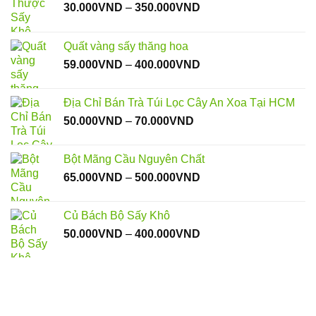
Khoảng
30.000
VND
–
350.000
VND
giá:
từ
Quất vàng sấy thăng hoa
30.000VND
Khoảng
59.000
VND
–
400.000
VND
đến
giá:
350.000VND
từ
Địa Chỉ Bán Trà Túi Lọc Cây An Xoa Tại HCM
59.000VND
Khoảng
50.000
VND
–
70.000
VND
đến
giá:
400.000VND
từ
Bột Mãng Cầu Nguyên Chất
50.000VND
Khoảng
65.000
VND
–
500.000
VND
đến
giá:
70.000VND
từ
Củ Bách Bộ Sấy Khô
65.000VND
Khoảng
50.000
VND
–
400.000
VND
đến
giá:
500.000VND
từ
50.000VND
đến
400.000VND