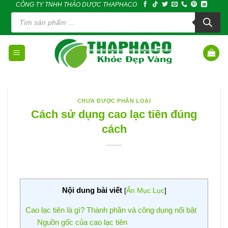
CÔNG TY TNHH THẢO DƯỢC THAPHACO
Skip
Tìm
to
kiếm
sản
content
phẩm
CHƯA ĐƯỢC PHÂN LOẠI
Cách sử dụng cao lạc tiên đúng
cách
Nội dung bài viết
[
Ẩn Mục Lục
]
Cao lạc tiên là gì? Thành phần và công dụng nổi bật
Nguồn gốc của cao lạc tiên