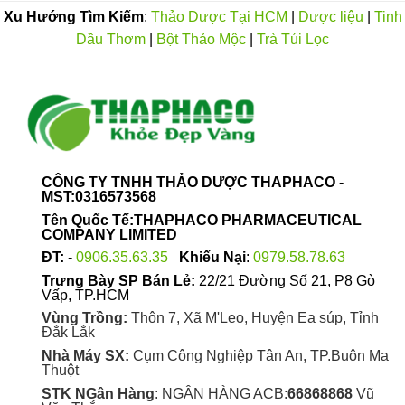
Xu Hướng Tìm Kiếm
:
Thảo Dược Tại HCM
|
Dược liệu
|
Tinh
Dầu Thơm
|
Bột Thảo Mộc
|
Trà Túi Lọc
CÔNG TY TNHH THẢO DƯỢC THAPHACO -
MST:0316573568
Tên Quốc Tế:THAPHACO PHARMACEUTICAL
COMPANY LIMITED
ĐT:
-
0906.35.63.35
Khiếu Nại
:
0979.58.78.63
Trưng Bày SP Bán Lẻ:
22/21 Đường Số 21, P8 Gò
Vấp, TP.HCM
Vùng Trồng:
Thôn 7, Xã M'Leo, Huyện Ea súp, Tỉnh
Đắk Lắk
Nhà Máy SX:
Cụm Công Nghiệp Tân An, TP.Buôn Ma
Thuột
STK NGân Hàng
: NGÂN HÀNG ACB:
66868868
Vũ