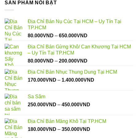
SẢN PHẨM NỖI BẬT
Địa Chỉ Bán Nụ Cúc Tại HCM – Uy Tín Tại
TP.HCM
Khoảng
80.000
VND
–
650.000
VND
giá:
Địa Chỉ Bán Gừng Khô/ Can Khương Tại HCM
từ
– Uy Tín Tại TP.HCM
80.000VND
Khoảng
80.000
VND
–
200.000
VND
đến
giá:
650.000VND
Địa Chỉ Bán Nhục Thung Dung Tại HCM
từ
Khoảng
170.000
VND
–
1.400.000
VND
80.000VND
giá:
đến
từ
200.000VND
Sa Sâm
170.000VND
Khoảng
250.000
VND
–
450.000
VND
đến
giá:
1.400.000VND
từ
Địa Chỉ Bán Măng Khô Tại TP.HCM
250.000VND
Khoảng
180.000
VND
–
350.000
VND
đến
giá:
450.000VND