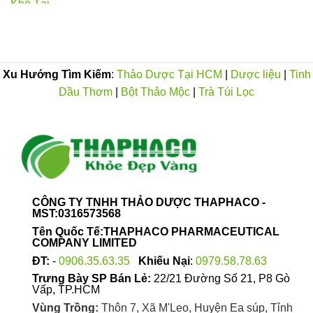
từ
180.000VND
đến
350.000VND
Xu Hướng Tìm Kiếm
:
Thảo Dược Tại HCM
|
Dược liệu
|
Tinh
Dầu Thơm
|
Bột Thảo Mộc
|
Trà Túi Lọc
CÔNG TY TNHH THẢO DƯỢC THAPHACO -
MST:0316573568
Tên Quốc Tế:THAPHACO PHARMACEUTICAL
COMPANY LIMITED
ĐT:
-
0906.35.63.35
Khiếu Nại
:
0979.58.78.63
Trưng Bày SP Bán Lẻ:
22/21 Đường Số 21, P8 Gò
Vấp, TP.HCM
Vùng Trồng:
Thôn 7, Xã M'Leo, Huyện Ea súp, Tỉnh