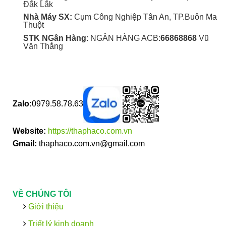
Đắk Lắk
Nhà Máy SX:
Cụm Công Nghiệp Tân An, TP.Buôn Ma
Thuột
STK NGân Hàng
: NGÂN HÀNG ACB:
66868868
Vũ
Văn Thắng
Zalo:
0979.58.78.63
Website:
https://thaphaco.com.vn
Gmail:
thaphaco.com.vn@gmail.com
VỀ CHÚNG TÔI
Giới thiệu
Triết lý kinh doanh