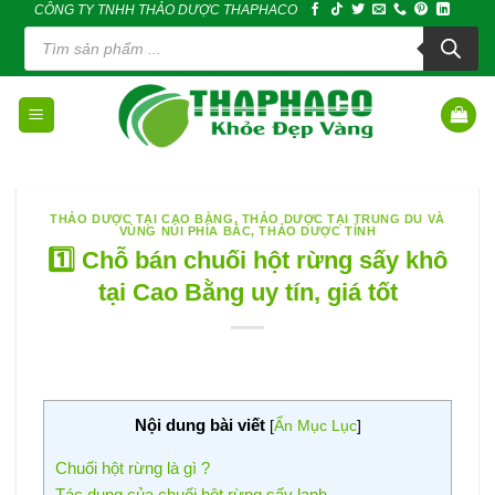
CÔNG TY TNHH THẢO DƯỢC THAPHACO
Skip
Tìm
to
kiếm
sản
content
phẩm
THẢO DƯỢC TẠI CAO BẰNG
,
THẢO DƯỢC TẠI TRUNG DU VÀ
VÙNG NÚI PHÍA BẮC
,
THẢO DƯỢC TỈNH
1️⃣ Chỗ bán chuối hột rừng sấy khô
tại Cao Bằng uy tín, giá tốt
Nội dung bài viết
[
Ẩn Mục Lục
]
Chuối hột rừng là gì ?
Tác dụng của chuối hột rừng sấy lạnh