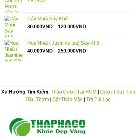
TP.HCM
đến
150.000VND
Cây Muối Sấy Khô
Khoảng
36.000
VND
–
120.000
VND
giá:
từ
Hoa Nhài ( Jasmine tea) Sấy Khô
36.000VND
Khoảng
40.000
VND
–
250.000
VND
đến
giá:
120.000VND
từ
40.000VND
đến
250.000VND
Xu Hướng Tìm Kiếm
:
Thảo Dược Tại HCM
|
Dược liệu
|
Tinh
Dầu Thơm
|
Bột Thảo Mộc
|
Trà Túi Lọc