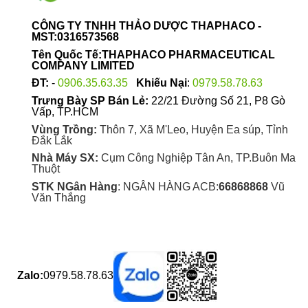
CÔNG TY TNHH THẢO DƯỢC THAPHACO -
MST:0316573568
Tên Quốc Tế:THAPHACO PHARMACEUTICAL
COMPANY LIMITED
ĐT:
-
0906.35.63.35
Khiếu Nại
:
0979.58.78.63
Trưng Bày SP Bán Lẻ:
22/21 Đường Số 21, P8 Gò
Vấp, TP.HCM
Vùng Trồng:
Thôn 7, Xã M'Leo, Huyện Ea súp, Tỉnh
Đắk Lắk
Nhà Máy SX:
Cụm Công Nghiệp Tân An, TP.Buôn Ma
Thuột
STK NGân Hàng
: NGÂN HÀNG ACB:
66868868
Vũ
Văn Thắng
Zalo:
0979.58.78.63