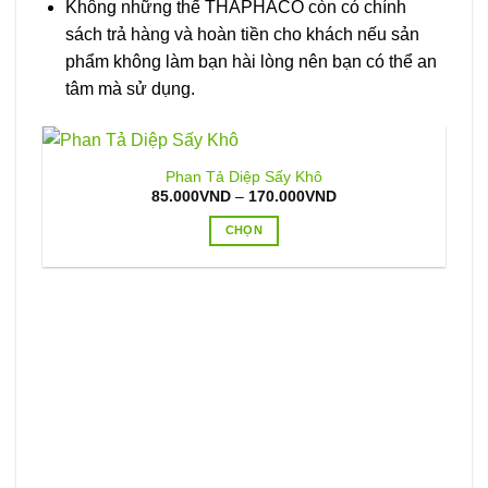
Không những thế THAPHACO còn có chính
sách trả hàng và hoàn tiền cho khách nếu sản
phẩm không làm bạn hài lòng nên bạn có thể an
tâm mà sử dụng.
Phan Tả Diệp Sấy Khô
Khoảng
85.000
VND
–
170.000
VND
giá:
từ
CHỌN
85.000VND
đến
Sản
170.000VND
phẩm
này
có
nhiều
biến
thể.
Các
tùy
chọn
có