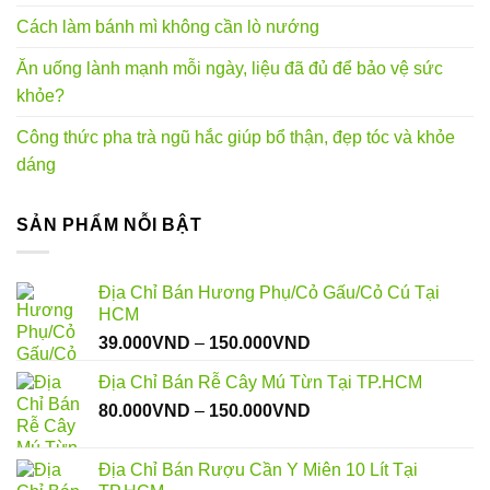
Cách làm bánh mì không cần lò nướng
Ăn uống lành mạnh mỗi ngày, liệu đã đủ để bảo vệ sức
khỏe?
Công thức pha trà ngũ hắc giúp bổ thận, đẹp tóc và khỏe
dáng
SẢN PHẨM NỖI BẬT
Địa Chỉ Bán Hương Phụ/Cỏ Gấu/Cỏ Cú Tại
HCM
Khoảng
39.000
VND
–
150.000
VND
giá:
Địa Chỉ Bán Rễ Cây Mú Từn Tại TP.HCM
từ
Khoảng
80.000
VND
–
150.000
VND
39.000VND
giá:
đến
từ
150.000VND
Địa Chỉ Bán Rượu Cần Y Miên 10 Lít Tại
80.000VND