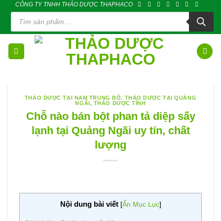
CÔNG TY TNHH THẢO DƯỢC THAPHACO
Skip
Tìm
to
kiếm
sản
content
phẩm
THẢO DƯỢC TẠI NAM TRUNG BỘ
,
THẢO DƯỢC TẠI QUẢNG
NGÃI
,
THẢO DƯỢC TỈNH
Chỗ nào bán bột phan tả diệp sấy
lạnh tại Quảng Ngãi uy tín, chất
lượng
Nội dung bài viết
[
Ẩn Mục Lục
]