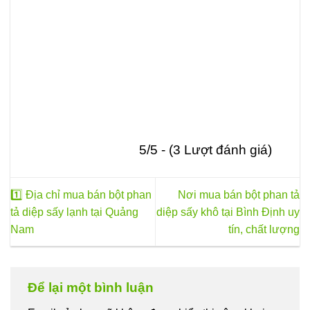
thể
được
chọn
trên
trang
sản
phẩm
5/5 - (3 Lượt đánh giá)
1️⃣ Địa chỉ mua bán bột phan
Nơi mua bán bột phan tả
tả diệp sấy lạnh tại Quảng
diệp sấy khô tại Bình Định uy
Nam
tín, chất lượng
Để lại một bình luận