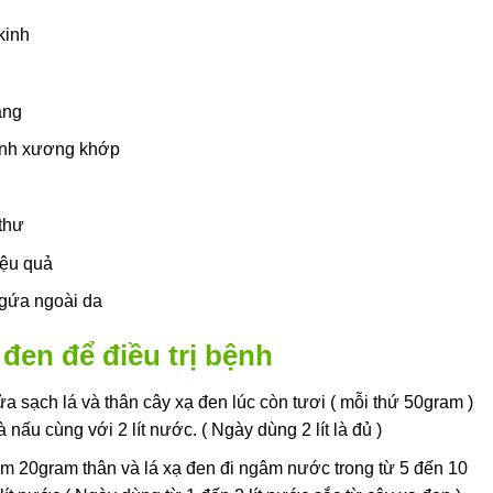
kinh
áng
bệnh xương khớp
thư
iệu quả
gứa ngoài da
đen để điều trị bệnh
 sạch lá và thân cây xạ đen lúc còn tươi ( mỗi thứ 50gram )
nấu cùng với 2 lít nước. ( Ngày dùng 2 lít là đủ )
m 20gram thân và lá xạ đen đi ngâm nước trong từ 5 đến 10