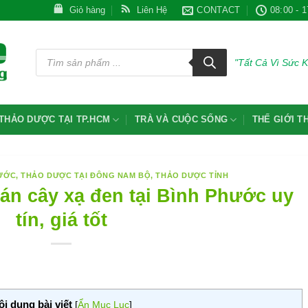
Giỏ hàng
Liên Hệ
CONTACT
08:00 - 1
Tìm
kiếm
"Tất Cả Vì Sức 
sản
phẩm
THẢO DƯỢC TẠI TP.HCM
TRÀ VÀ CUỘC SỐNG
THẾ GIỚI 
HƯỚC
,
THẢO DƯỢC TẠI ĐÔNG NAM BỘ
,
THẢO DƯỢC TỈNH
 cây xạ đen tại Bình Phước uy
tín, giá tốt
ội dung bài viết
[
Ẩn Mục Lục
]