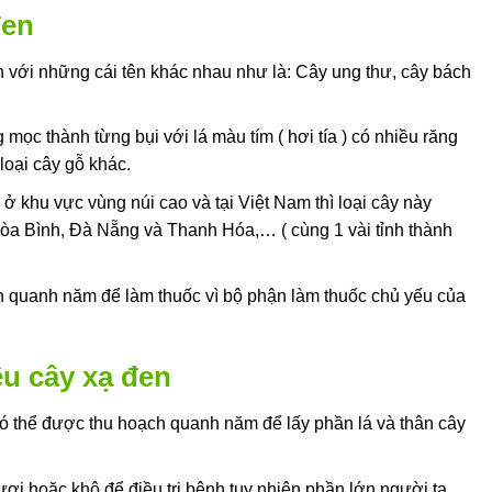
đen
 với những cái tên khác nhau như là: Cây ung thư, cây bách
 mọc thành từng bụi với lá màu tím ( hơi tía ) có nhiều răng
oại cây gỗ khác.
 ở khu vực vùng núi cao và tại Việt Nam thì loại cây này
Hòa Bình, Đà Nẵng và Thanh Hóa,… ( cùng 1 vài tỉnh thành
h quanh năm để làm thuốc vì bộ phận làm thuốc chủ yếu của
ệu cây xạ đen
có thể được thu hoạch quanh năm để lấy phần lá và thân cây
ơi hoặc khô để điều trị bệnh tuy nhiên phần lớn người ta