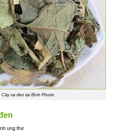
Cây xạ đen tại Bình Phước
 đen
ệnh ung thư