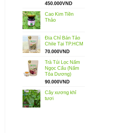
Khoảng
450.000
VND
giá:
Cao Kim Tiền
từ
Thảo
55.000VND
đến
450.000VND
Địa Chỉ Bán Tảo
Chile Tại TP.HCM
70.000
VND
Trà Túi Lọc Nấm
Ngọc Cẩu (Nấm
Tỏa Dương)
90.000
VND
Cây xương khỉ
tươi