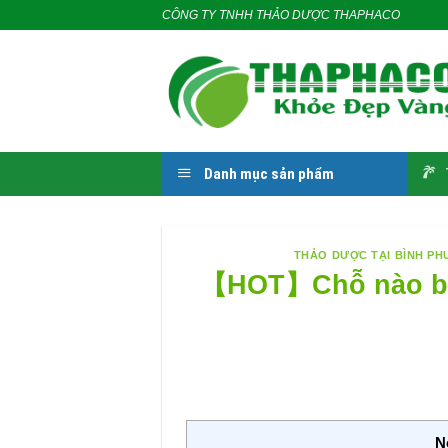
Skip
CÔNG TY TNHH THẢO DƯỢC THAPHACO
to
content
Danh mục sản phẩm
THẢO DƯỢC TẠI BÌNH P
【HOT】Chỗ nào bán
N