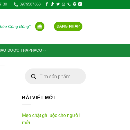
7:30
0979587863
ĐĂNG NHẬP
Khỏe Cộng Đồng"
THẢO DƯỢC THAPHACO
Tìm
kiếm
sản
phẩm
BÀI VIẾT MỚI
Mẹo chặt gà luộc cho người
mới