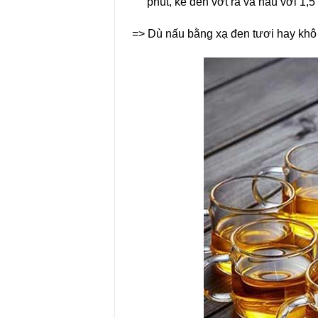
phút, kế đến vớt ra và nấu với 1,5
=> Dù nấu bằng xạ đen tươi hay khô t