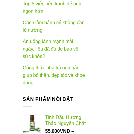
Top 5 việc nên tránh để ngủ
ngon hơn
Cách làm bánh mì không cần
lò nướng
Ăn uống lành mạnh mỗi
ngày, liệu đã đủ để bảo vệ
sức khỏe?
Công thức pha trà ngũ hắc
giúp bổ thận, đẹp tóc và khỏe
dáng
SẢN PHẨM NỖI BẬT
Tinh Dầu Hương
Thảo Nguyên Chất
55.000
VND
–