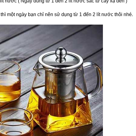
 lít nước ( Ngày dùng từ 1 đến 2 lít nước sắc từ cây xạ đen )
hì một ngày bạn chỉ nên sử dụng từ 1 đến 2 lít nước thôi nhé.