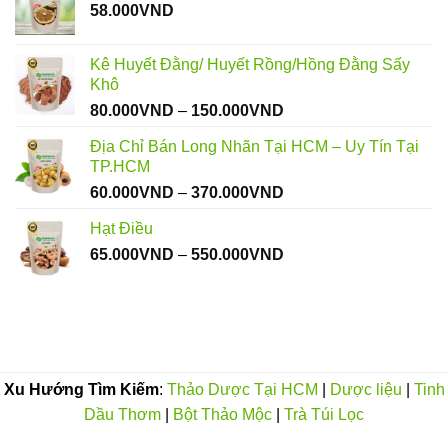
58.000
VND
Kê Huyết Đằng/ Huyết Rồng/Hồng Đằng Sấy
Khô
Khoảng
80.000
VND
–
150.000
VND
giá:
Địa Chỉ Bán Long Nhãn Tại HCM – Uy Tín Tại
từ
TP.HCM
80.000VND
Khoảng
60.000
VND
–
370.000
VND
đến
giá:
150.000VND
Hạt Điều
từ
Khoảng
65.000
VND
–
550.000
VND
60.000VND
giá:
đến
từ
370.000VND
65.000VND
đến
550.000VND
Xu Hướng Tìm Kiếm
:
Thảo Dược Tại HCM
|
Dược liệu
|
Tinh
Dầu Thơm
|
Bột Thảo Mộc
|
Trà Túi Lọc