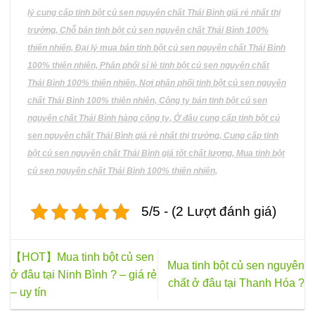
trên
lý cung cấp tinh bột củ sen nguyên chất Thái Bình giá rẻ nhất thị
trang
trường, Chỗ bán tinh bột củ sen nguyên chất Thái Bình 100%
sản
phẩm
thiên nhiên, Đại lý mua bán tinh bột củ sen nguyên chất Thái Bình
100% thiên nhiên, Phân phối sỉ lẻ tinh bột củ sen nguyên chất
Thái Bình 100% thiên nhiên, Nơi phân phối tinh bột củ sen nguyên
chất Thái Bình 100% thiên nhiên, Công ty bán tinh bột củ sen
nguyên chất Thái Bình hàng công ty, Ở đâu cung cấp tinh bột củ
sen nguyên chất Thái Bình giá rẻ nhất thị trường, Cung cấp tinh
bột củ sen nguyên chất Thái Bình giá tốt chất lượng, Mua tinh bột
củ sen nguyên chất Thái Bình 100% thiên nhiên,
5/5 - (2 Lượt đánh giá)
【HOT】Mua tinh bột củ sen
Mua tinh bột củ sen nguyên
ở đâu tại Ninh Bình ? – giá rẻ
chất ở đâu tại Thanh Hóa ?
– uy tín