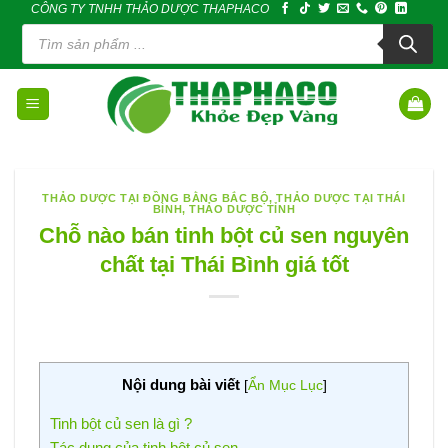
CÔNG TY TNHH THẢO DƯỢC THAPHACO
Skip
Tìm
to
kiếm
sản
content
phẩm
THẢO DƯỢC TẠI ĐỒNG BẰNG BẮC BỘ
,
THẢO DƯỢC TẠI THÁI
BÌNH
,
THẢO DƯỢC TỈNH
Chỗ nào bán tinh bột củ sen nguyên
chất tại Thái Bình giá tốt
Nội dung bài viết
[
Ẩn Mục Lục
]
Tinh bột củ sen là gì ?
Tác dụng của tinh bột củ sen