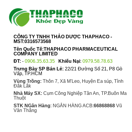
CÔNG TY TNHH THẢO DƯỢC THAPHACO -
MST:0316573568
Tên Quốc Tế:THAPHACO PHARMACEUTICAL
COMPANY LIMITED
ĐT:
-
0906.35.63.35
Khiếu Nại
:
0979.58.78.63
Trưng Bày SP Bán Lẻ:
22/21 Đường Số 21, P8 Gò
Vấp, TP.HCM
Vùng Trồng:
Thôn 7, Xã M'Leo, Huyện Ea súp, Tỉnh
Đắk Lắk
Nhà Máy SX:
Cụm Công Nghiệp Tân An, TP.Buôn Ma
Thuột
STK NGân Hàng
: NGÂN HÀNG ACB:
66868868
Vũ
Văn Thắng