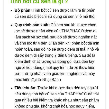
Tinh bột củ sen là gì ?
Bộ phận:
Tinh bột củ sen được làm ra từ phần
củ sen đặc biệt chỉ sử dụng củ sen 9 lỗ mà thôi.
Quy trình sản xuất:
Củ sen sau khi được chọn
lọc sẽ được nhân viên của THAPHACO đem đi
làm sạch và sơ chế, sau đó sẽ được nghiền nát
và tinh lọc từ 4 đến 5 lần đến khi phần bột đã mịn
hoàn toàn, sau đó nó sẽ được đem đi thái nhỏ và
được đem đi sấy trong 7 đến 8 tiếng. Sau đó là
kiểm định chất lượng và đóng gói đưa đến tay
người tiêu dùng ( một quy trình được thực hiện
bởi những nhân viên giàu kinh nghiệm và máy
móc hiện đại từ Nhật Bản )
Tiêu chuẩn:
Trước khi được đưa đến tay người
tiêu dùng tinh bột củ sen của THAPHACO đã trải
qua nhiều bài kiểm tra khác nhau như: sản phẩm
không phụ gia, không chất hóa học nguy hiểm,