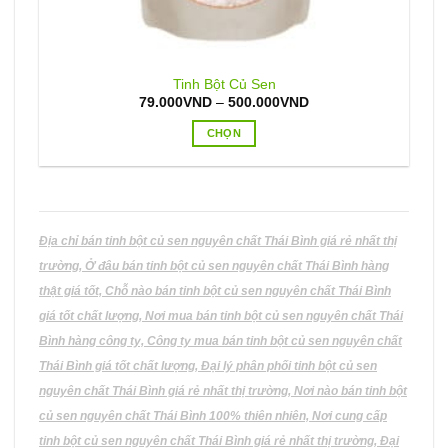
Tinh Bột Củ Sen
Khoảng
79.000
VND
–
500.000
VND
giá:
từ
CHỌN
79.000VND
đến
Sản
500.000VND
phẩm
này
có
nhiều
Địa chỉ bán tinh bột củ sen nguyên chất Thái Bình giá rẻ nhất thị
biến
trường, Ở đâu bán tinh bột củ sen nguyên chất Thái Bình hàng
thể.
thật giá tốt, Chỗ nào bán tinh bột củ sen nguyên chất Thái Bình
Các
giá tốt chất lượng, Nơi mua bán tinh bột củ sen nguyên chất Thái
tùy
Bình hàng công ty, Công ty mua bán tinh bột củ sen nguyên chất
chọn
có
Thái Bình giá tốt chất lượng, Đại lý phân phối tinh bột củ sen
thể
nguyên chất Thái Bình giá rẻ nhất thị trường, Nơi nào bán tinh bột
được
củ sen nguyên chất Thái Bình 100% thiên nhiên, Nơi cung cấp
chọn
tinh bột củ sen nguyên chất Thái Bình giá rẻ nhất thị trường, Đại