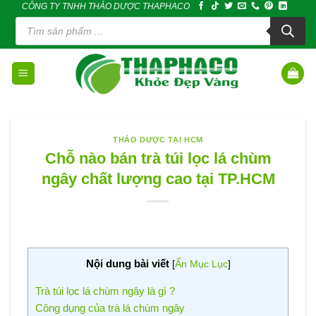
CÔNG TY TNHH THẢO DƯỢC THAPHACO
Skip
Tìm
to
kiếm
sản
content
phẩm
THẢO DƯỢC TẠI HCM
Chỗ nào bán trà túi lọc lá chùm
ngây chất lượng cao tại TP.HCM
Nội dung bài viết
[
Ẩn Mục Lục
]
Trà túi lọc lá chùm ngây là gì ?
Công dụng của trà lá chùm ngây