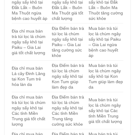
ngây sấy khô tại
ngây sấy khô tại
sấy khô tại Đắk
Đắk Lắk – Buôn
Đắk Lắk – Buôn
Lắk – Buôn Ma
Ma Thuột ngừa
Ma Thuột giá tốt
Thuột tăng cường
bệnh cao huyết áp
chất lượng
sức khỏe
Địa Điểm bán trà
Mua bán trà túi
Địa chỉ mua bán
túi lọc lá chùm
lọc lá chùm ngây
trà túi lọc lá chùm
ngây sấy khô tại
sấy khô tại Paiku
ngây sấy khô tại
Paiku – Gia Lai
– Gia Lai ngừa
Paiku – Gia Lai
tăng cường sức
bệnh cao huyết
giá tốt chất lượng
khỏe
áp
Địa Điểm bán trà
Mua bán trà túi
Địa chỉ mua bán
túi lọc lá chùm
lọc lá chùm ngây
Lá cây Đinh Lăng
ngây sấy khô tại
sấy khô tại Kon
tại Kon Tum trẻ
Kon Tum giúp
Tum giúp làm đẹp
hóa làn da
làm đẹp da
da
Địa chỉ mua bán
Địa Điểm bán trà
Mua bán trà túi
trà túi lọc lá chùm
túi lọc lá chùm
lọc lá chùm ngây
ngây sấy khô tại
ngây sấy khô tại
sấy khô tại Các
Các tỉnh Miền
Các tỉnh Miền
tỉnh Miền Trung
Trung giá tốt chất
Trung tăng
giá tốt chất lượng
lượng
cường sức khỏe
Địa chỉ mua bán
Địa Điểm bán trà
Mua bán trà túi