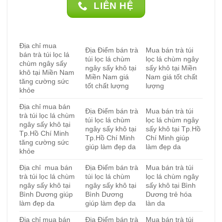
thể.
LIÊN HỆ
Các
tùy
chọn
có
Địa chỉ mua
Địa Điểm bán trà
Mua bán trà túi
bán trà túi lọc lá
thể
túi lọc lá chùm
lọc lá chùm ngây
chùm ngây sấy
được
ngây sấy khô tại
sấy khô tại Miền
khô tại Miền Nam
chọn
Miền Nam giá
Nam giá tốt chất
tăng cường sức
tốt chất lượng
lượng
trên
khỏe
trang
Địa chỉ mua bán
sản
Địa Điểm bán trà
Mua bán trà túi
trà túi lọc lá chùm
phẩm
túi lọc lá chùm
lọc lá chùm ngây
ngây sấy khô tại
ngây sấy khô tại
sấy khô tại Tp.Hồ
Tp.Hồ Chí Minh
Tp.Hồ Chí Minh
Chí Minh giúp
tăng cường sức
giúp làm đẹp da
làm đẹp da
khỏe
Địa chỉ mua bán
Địa Điểm bán trà
Mua bán trà túi
trà túi lọc lá chùm
túi lọc lá chùm
lọc lá chùm ngây
ngây sấy khô tại
ngây sấy khô tại
sấy khô tại Bình
Bình Dương giúp
Bình Dương
Dương trẻ hóa
làm đẹp da
giúp làm đẹp da
làn da
Địa chỉ mua bán
Địa Điểm bán trà
Mua bán trà túi