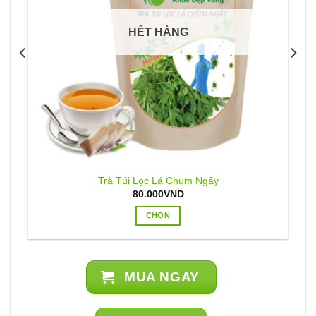
HẾT HÀNG
Trà Túi Lọc Lá Chùm Ngây
80.000
VND
CHỌN
Sản
phẩm
này
MUA NGAY
có
nhiều
biến