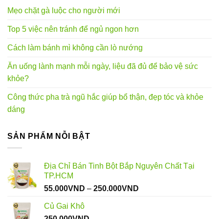
Mẹo chặt gà luộc cho người mới
Top 5 việc nên tránh để ngủ ngon hơn
Cách làm bánh mì không cần lò nướng
Ăn uống lành mạnh mỗi ngày, liệu đã đủ để bảo vệ sức
khỏe?
Công thức pha trà ngũ hắc giúp bổ thận, đẹp tóc và khỏe
dáng
SẢN PHẨM NỖI BẬT
Địa Chỉ Bán Tinh Bột Bắp Nguyên Chất Tại
TP.HCM
Khoảng
55.000
VND
–
250.000
VND
giá:
Củ Gai Khô
từ
250.000
VND
55.000VND