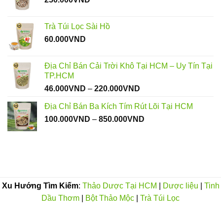
đến
250.000VND
Trà Túi Lọc Sài Hồ
60.000
VND
Địa Chỉ Bán Cải Trời Khô Tại HCM – Uy Tín Tại
TP.HCM
Khoảng
46.000
VND
–
220.000
VND
giá:
Địa Chỉ Bán Ba Kích Tím Rút Lõi Tại HCM
từ
Khoảng
100.000
VND
–
850.000
VND
46.000VND
giá:
đến
từ
220.000VND
100.000VND
đến
850.000VND
Xu Hướng Tìm Kiếm
:
Thảo Dược Tại HCM
|
Dược liệu
|
Tinh
Dầu Thơm
|
Bột Thảo Mộc
|
Trà Túi Lọc