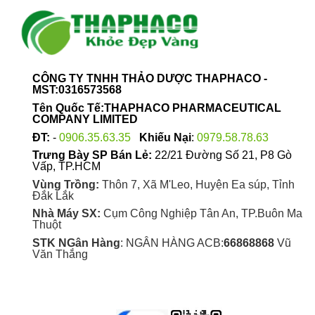
CÔNG TY TNHH THẢO DƯỢC THAPHACO -
MST:0316573568
Tên Quốc Tế:THAPHACO PHARMACEUTICAL
COMPANY LIMITED
ĐT:
-
0906.35.63.35
Khiếu Nại
:
0979.58.78.63
Trưng Bày SP Bán Lẻ:
22/21 Đường Số 21, P8 Gò
Vấp, TP.HCM
Vùng Trồng:
Thôn 7, Xã M'Leo, Huyện Ea súp, Tỉnh
Đắk Lắk
Nhà Máy SX:
Cụm Công Nghiệp Tân An, TP.Buôn Ma
Thuột
STK NGân Hàng
: NGÂN HÀNG ACB:
66868868
Vũ
Văn Thắng