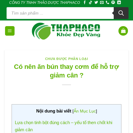
CÔNG TY TNHH THẢO DƯỢC THAPHACO
Skip
Tìm
to
kiếm
sản
content
phẩm
CHƯA ĐƯỢC PHÂN LOẠI
Có nên ăn bún thay cơm để hỗ trợ
giảm cân ?
Nội dung bài viết
[
Ẩn Mục Lục
]
Lựa chọn tinh bột đúng cách – yếu tố then chốt khi
giảm cân