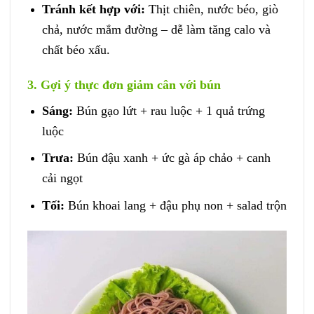
Tránh kết hợp với:
Thịt chiên, nước béo, giò
chả, nước mắm đường – dễ làm tăng calo và
chất béo xấu.
3. Gợi ý thực đơn giảm cân với bún
Sáng:
Bún gạo lứt + rau luộc + 1 quả trứng
luộc
Trưa:
Bún đậu xanh + ức gà áp chảo + canh
cải ngọt
Tối:
Bún khoai lang + đậu phụ non + salad trộn