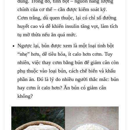
đúng. Trong đó, tinh bột – nguồn năng lượng
chính của cơ thể – cần được kiểm soát kỹ.
Cơm trắng, dù quen thuộc, lại có chỉ số đường
huyết cao và dễ khiến insulin tăng vọt, làm tích
tụ mỡ thừa nếu ăn quá mức.
Ngược lại, bún được xem là một loại tinh bột
“nhẹ” hơn, dễ tiêu hóa, ít calo hơn cơm. Tuy
nhiên, việc thay cơm bằng bún để giảm cân còn
phụ thuộc vào loại bún, cách chế biến và khẩu
phần ăn. Đó là lý do nhiều người thắc mắc: bún
hay cơm ít calo hơn? Ăn bún có giảm cân
không?