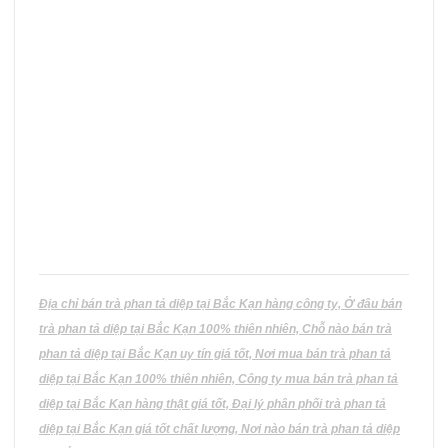
thể.
Các
tùy
chọn
có
thể
được
chọn
trên
trang
sản
phẩm
Địa chỉ bán trà phan tả diệp tại Bắc Kạn hàng công ty, Ở đâu bán
trà phan tả diệp tại Bắc Kạn 100% thiên nhiên, Chỗ nào bán trà
phan tả diệp tại Bắc Kạn uy tín giá tốt, Nơi mua bán trà phan tả
diệp tại Bắc Kạn 100% thiên nhiên, Công ty mua bán trà phan tả
diệp tại Bắc Kạn hàng thật giá tốt, Đại lý phân phối trà phan tả
diệp tại Bắc Kạn giá tốt chất lượng, Nơi nào bán trà phan tả diệp