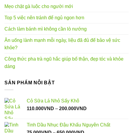
Mẹo chặt gà luộc cho người mới
Top 5 việc nên tránh để ngủ ngon hơn
Cách làm bánh mì không cần lò nướng
Ăn uống lành mạnh mỗi ngày, liệu đã đủ để bảo vệ sức
khỏe?
Công thức pha trà ngũ hắc giúp bổ thận, đẹp tóc và khỏe
dáng
SẢN PHẨM NỖI BẬT
Cỏ Sữa Lá Nhỏ Sấy Khô
Khoảng
110.000
VND
–
200.000
VND
giá:
từ
Tinh Dầu Nhục Đậu Khấu Nguyên Chất
110.000VND
Khoảng
75.000
VND
–
650.000
VND