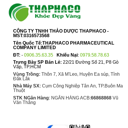
CÔNG TY TNHH THẢO DƯỢC THAPHACO -
MST:0316573568
Tên Quốc Tế:THAPHACO PHARMACEUTICAL
COMPANY LIMITED
ĐT:
-
0906.35.63.35
Khiếu Nại
:
0979.58.78.63
Trưng Bày SP Bán Lẻ:
22/21 Đường Số 21, P8 Gò
Vấp, TP.HCM
Vùng Trồng:
Thôn 7, Xã M'Leo, Huyện Ea súp, Tỉnh
Đắk Lắk
Nhà Máy SX:
Cụm Công Nghiệp Tân An, TP.Buôn Ma
Thuột
STK NGân Hàng
: NGÂN HÀNG ACB:
66868868
Vũ
Văn Thắng