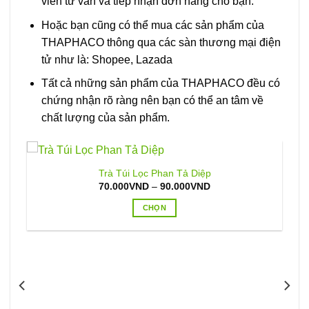
viên tư vấn và tiếp nhận đơn hàng cho bạn.
Hoặc bạn cũng có thể mua các sản phẩm của
THAPHACO thông qua các sàn thương mại điện
tử như là: Shopee, Lazada
Tất cả những sản phẩm của THAPHACO đều có
chứng nhận rõ ràng nên bạn có thể an tâm về
chất lượng của sản phẩm.
Trà Túi Lọc Phan Tả Diệp
Khoảng
70.000
VND
–
90.000
VND
giá:
từ
CHỌN
70.000VND
đến
Sản
90.000VND
phẩm
này
có
nhiều
biến