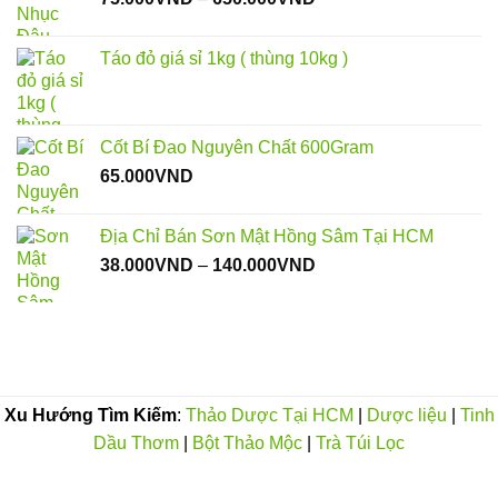
đến
giá:
200.000VND
từ
Táo đỏ giá sỉ 1kg ( thùng 10kg )
75.000VND
đến
650.000VND
Cốt Bí Đao Nguyên Chất 600Gram
65.000
VND
Địa Chỉ Bán Sơn Mật Hồng Sâm Tại HCM
Khoảng
38.000
VND
–
140.000
VND
giá:
từ
38.000VND
đến
140.000VND
Xu Hướng Tìm Kiếm
:
Thảo Dược Tại HCM
|
Dược liệu
|
Tinh
Dầu Thơm
|
Bột Thảo Mộc
|
Trà Túi Lọc