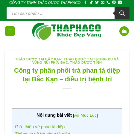
CÔNG TY TNHH THẢO DƯỢC THAPHACO
Skip
Tìm
to
kiếm
sản
content
phẩm
THẢO DƯỢC TẠI BẮC KẠN
,
THẢO DƯỢC TẠI TRUNG DU VÀ
VÙNG NÚI PHÍA BẮC
,
THẢO DƯỢC TỈNH
Công ty phân phối trà phan tả diệp
tại Bắc Kạn – điều trị bệnh trĩ
Nội dung bài viết
[
Ẩn Mục Lục
]
Giới thiệu về phan tả diệp
Thông tin về trà phan tả diệp