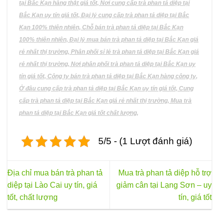
tại Bắc Kạn hàng thật giá tốt, Nơi cung cấp trà phan tả diệp tại
Bắc Kạn uy tín giá tốt, Đại lý cung cấp trà phan tả diệp tại Bắc
Kạn 100% thiên nhiên, Chỗ bán trà phan tả diệp tại Bắc Kạn
100% thiên nhiên, Đại lý mua bán trà phan tả diệp tại Bắc Kạn giá
rẻ nhất thị trường, Phân phối sỉ lẻ trà phan tả diệp tại Bắc Kạn giá
rẻ nhất thị trường, Nơi phân phối trà phan tả diệp tại Bắc Kạn uy
tín giá tốt, Công ty bán trà phan tả diệp tại Bắc Kạn hàng công ty,
Ở đâu cung cấp trà phan tả diệp tại Bắc Kạn uy tín giá tốt, Cung
cấp trà phan tả diệp tại Bắc Kạn giá rẻ nhất thị trường, Mua trà
phan tả diệp tại Bắc Kạn giá tốt chất lượng,
5/5 - (1 Lượt đánh giá)
Địa chỉ mua bán trà phan tả
Mua trà phan tả diệp hỗ trợ
diệp tại Lào Cai uy tín, giá
giảm cân tại Lạng Sơn – uy
tốt, chất lượng
tín, giá tốt