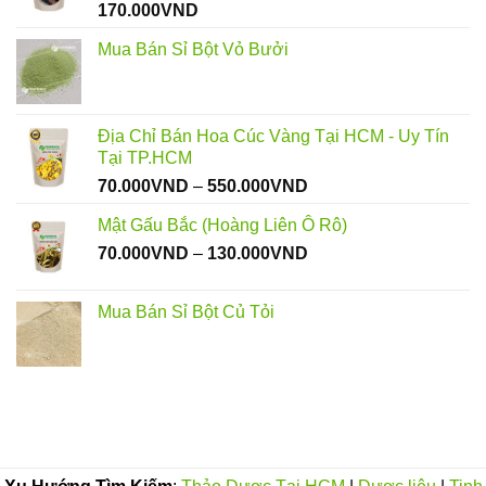
170.000
VND
Mua Bán Sỉ Bột Vỏ Bưởi
Địa Chỉ Bán Hoa Cúc Vàng Tại HCM - Uy Tín
Tại TP.HCM
Khoảng
70.000
VND
–
550.000
VND
giá:
Mật Gấu Bắc (Hoàng Liên Ô Rô)
từ
Khoảng
70.000
VND
–
130.000
VND
70.000VND
giá:
đến
từ
550.000VND
Mua Bán Sỉ Bột Củ Tỏi
70.000VND
đến
130.000VND