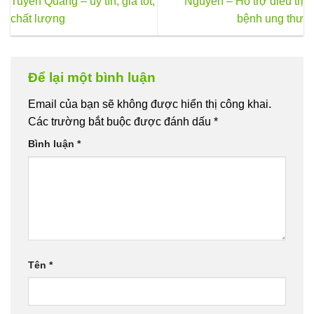
Tuyên Quang – uy tín, giá tốt,
Nguyên – Hỗ trợ điều trị
chọn
chất lượng
bệnh ung thư
có
thể
được
chọn
Để lại một bình luận
trên
trang
Email của bạn sẽ không được hiển thị công khai.
sản
Các trường bắt buộc được đánh dấu
*
phẩm
Bình luận
*
Tên
*