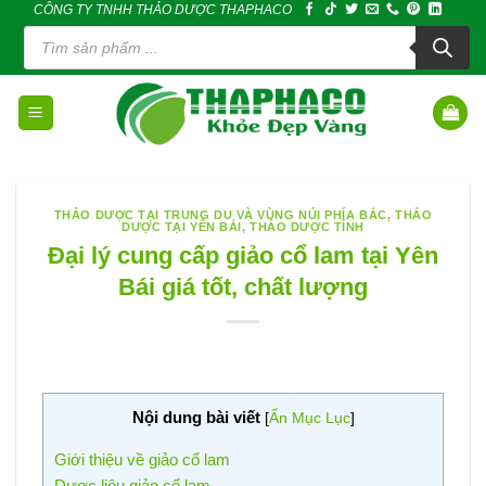
CÔNG TY TNHH THẢO DƯỢC THAPHACO
Skip
Tìm
to
kiếm
sản
content
phẩm
THẢO DƯỢC TẠI TRUNG DU VÀ VÙNG NÚI PHÍA BẮC
,
THẢO
DƯỢC TẠI YÊN BÁI
,
THẢO DƯỢC TỈNH
Đại lý cung cấp giảo cổ lam tại Yên
Bái giá tốt, chất lượng
Nội dung bài viết
[
Ẩn Mục Lục
]
Giới thiệu về giảo cổ lam
Dược liệu giảo cổ lam