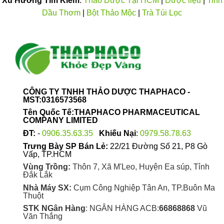
Xu Hướng Tìm Kiếm
:
Thảo Dược Tại HCM
|
Dược liệu
|
Tinh
Dầu Thơm
|
Bột Thảo Mộc
|
Trà Túi Lọc
CÔNG TY TNHH THẢO DƯỢC THAPHACO -
MST:0316573568
Tên Quốc Tế:THAPHACO PHARMACEUTICAL
COMPANY LIMITED
ĐT:
-
0906.35.63.35
Khiếu Nại
:
0979.58.78.63
Trưng Bày SP Bán Lẻ:
22/21 Đường Số 21, P8 Gò
Vấp, TP.HCM
Vùng Trồng:
Thôn 7, Xã M'Leo, Huyện Ea súp, Tỉnh
Đắk Lắk
Nhà Máy SX:
Cụm Công Nghiệp Tân An, TP.Buôn Ma
Thuột
STK NGân Hàng
: NGÂN HÀNG ACB:
66868868
Vũ
Văn Thắng