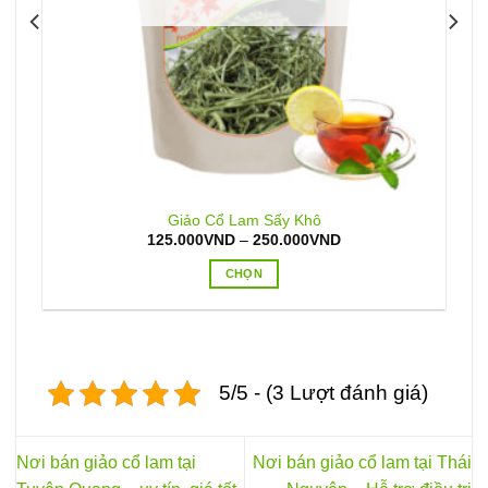
Giảo Cổ Lam Sấy Khô
Khoảng
125.000
VND
–
250.000
VND
giá:
từ
CHỌN
125.000VND
đến
Sản
250.000VND
phẩm
này
có
5/5 - (3 Lượt đánh giá)
nhiều
biến
thể.
Các
Nơi bán giảo cổ lam tại
Nơi bán giảo cổ lam tại Thái
tùy